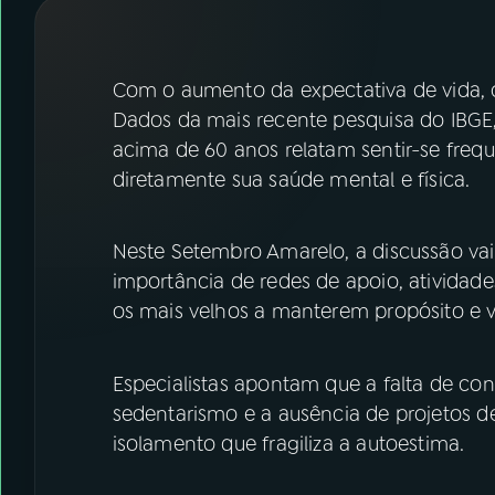
07
ÚLTIMAS
08
FESTIVAL DE MÚSICA
Com o aumento da expectativa de vida, 
Dados da mais recente pesquisa do IBGE
acima de 60 anos relatam sentir-se freq
ACOMPANHE A RÁDIO NACIONAL
diretamente sua saúde mental e física.
YouTube
Facebook
Neste Setembro Amarelo, a discussão vai
Instagram
X
importância de redes de apoio, atividades
TikTok
os mais velhos a manterem propósito e ví
Especialistas apontam que a falta de cont
sedentarismo e a ausência de projetos d
isolamento que fragiliza a autoestima.