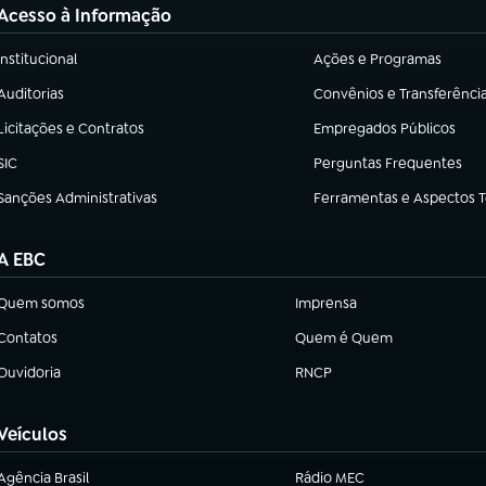
Acesso à Informação
Institucional
Ações e Programas
(abre em nova aba)
(abre em nova aba)
Auditorias
Convênios e Transferênci
(abre em nova aba)
(abre em nova aba)
Licitações e Contratos
Empregados Públicos
(abre em nova aba)
(abre em nova aba)
SIC
Perguntas Frequentes
(abre em nova aba)
(abre em nova aba)
Sanções Administrativas
Ferramentas e Aspectos 
(abre em nova aba)
(abre em nova aba)
A EBC
Quem somos
Imprensa
(abre em nova aba)
(abre em nova aba)
Contatos
Quem é Quem
(abre em nova aba)
(abre em nova aba)
Ouvidoria
RNCP
(abre em nova aba)
(abre em nova aba)
Veículos
Agência Brasil
Rádio MEC
(abre em nova aba)
(abre em nova aba)