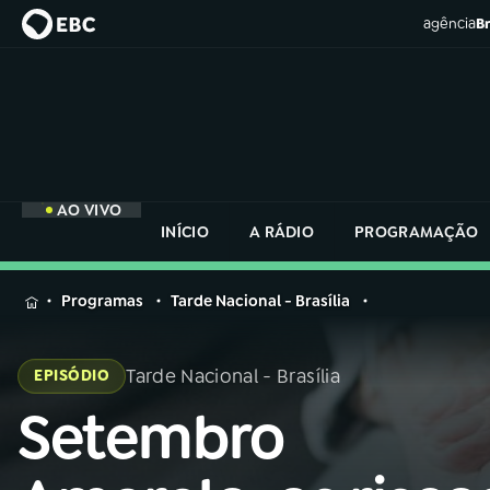
agência
Br
AO VIVO
INÍCIO
A RÁDIO
PROGRAMAÇÃO
MENU
Programas
Tarde Nacional - Brasília
Buscar
na
Tarde Nacional - Brasília
EPISÓDIO
Rádio
Buscar
Nacional
Setembro
Buscar
na
Rádio
AO VIVO