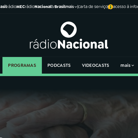
asil
rádio
MEC
rádio
Nacional
tv
Brasil
carta de serviço
acesso à inf
mais
PROGRAMAS
PODCASTS
VIDEOCASTS
mais