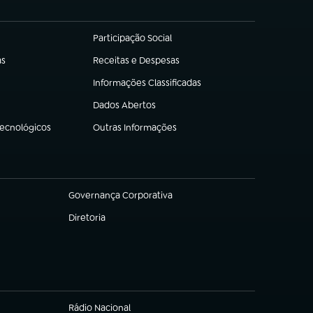
Participação Social
(abre em nova aba)
as
Receitas e Despesas
(abre em nova aba)
Informações Classificadas
(abre em nova aba)
Dados Abertos
(abre em nova aba)
Tecnológicos
Outras Informações
(abre em nova aba)
Governança Corporativa
(abre em nova aba)
Diretoria
(abre em nova aba)
Rádio Nacional