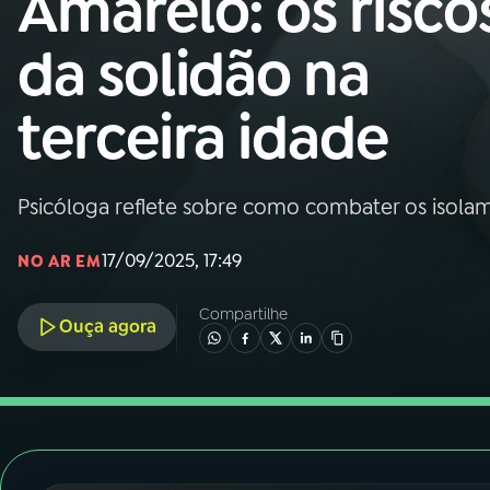
Amarelo: os risco
Nacional
da solidão na
01
INÍCIO
terceira idade
02
A RÁDIO
Psicóloga reflete sobre como combater os isolame
03
PROGRAMAÇÃO
17/09/2025, 17:49
NO AR EM
04
PROGRAMAS
Compartilhe
Ouça agora
05
PODCASTS
06
VIDEOCASTS