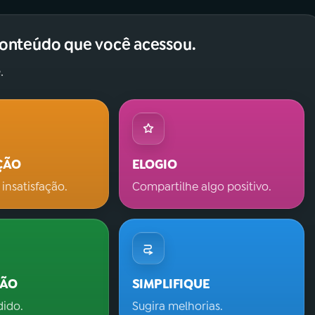
conteúdo que você acessou.
.
ÇÃO
ELOGIO
 insatisfação.
Compartilhe algo positivo.
ÇÃO
SIMPLIFIQUE
dido.
Sugira melhorias.