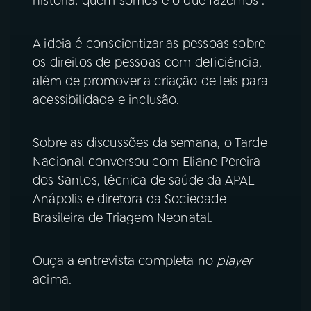
história: quem somos e o que fazemos”.
YouTube
Facebook
A ideia é conscientizar as pessoas sobre
os direitos de pessoas com deficiência,
Instagram
X
além de promover a criação de leis para
TikTok
acessibilidade e inclusão.
Sobre as discussões da semana, o Tarde
Nacional conversou com Eliane Pereira
dos Santos, técnica de saúde da APAE
Anápolis e diretora da Sociedade
Brasileira de Triagem Neonatal.
Ouça a entrevista completa no
player
acima.