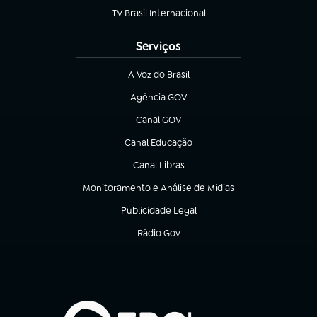
TV Brasil Internacional
(abre em nova aba)
Serviços
A Voz do Brasil
(abre em nova aba)
Agência GOV
(abre em nova aba)
Canal GOV
(abre em nova aba)
Canal Educação
(abre em nova aba)
Canal Libras
(abre em nova aba)
Monitoramento e Análise de Mídias
(abre em nova aba)
Publicidade Legal
(abre em nova aba)
Rádio Gov
(abre em nova aba)