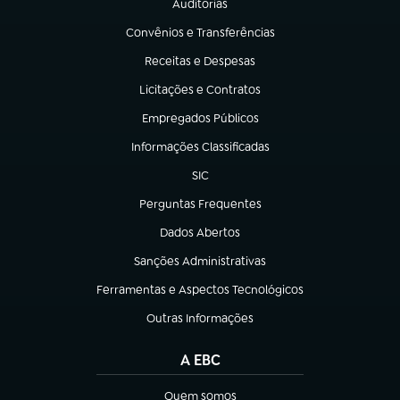
Auditorias
(abre em nova aba)
Convênios e Transferências
(abre em nova aba)
Receitas e Despesas
(abre em nova aba)
Licitações e Contratos
(abre em nova aba)
Empregados Públicos
(abre em nova aba)
Informações Classificadas
(abre em nova aba)
SIC
(abre em nova aba)
Perguntas Frequentes
(abre em nova aba)
Dados Abertos
(abre em nova aba)
Sanções Administrativas
(abre em nova aba)
Ferramentas e Aspectos Tecnológicos
(abre em nova aba)
Outras Informações
(abre em nova aba)
A EBC
Quem somos