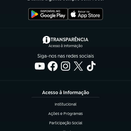
(abre em nova aba)
TRANSPARÊNCIA
Acesso à Informação
Siga-nos nas redes sociais
Acesso à Informação
Institucional
(abre em nova aba)
Ações e Programas
(abre em nova aba)
Participação Social
(abre em nova aba)