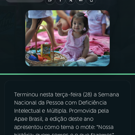
03
PROGRAMAÇÃO
04
PROGRAMAS
05
PODCASTS
06
VIDEOCASTS
Terminou nesta terça-feira (28) a Semana
07
ÚLTIMAS
Nacional da Pessoa com Deficiência
Intelectual e Múltipla. Promovida pela
08
FESTIVAL DE MÚSICA
Apae Brasil, a edição deste ano
apresentou como tema o mote: “Nossa
ACOMPANHE A RÁDIO NACIONAL