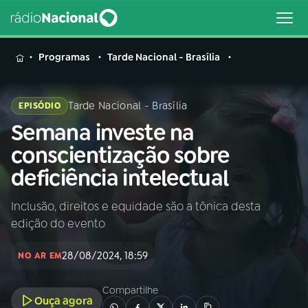
MENU
Programas
Tarde Nacional - Brasília
Tarde Nacional - Brasília
EPISÓDIO
Semana investe na
Buscar
na
conscientização sobre
Rádio
Buscar
deficiência intelectual
Nacional
Inclusão, direitos e equidade são a tônica desta
AO VIVO
edição do evento
01
INÍCIO
28/08/2024, 18:59
NO AR EM
Compartilhe
02
A RÁDIO
Ouça agora