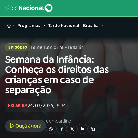
MENU
Programas
Tarde Nacional - Brasília
Tarde Nacional - Brasília
EPISÓDIO
Semana da Infância:
Buscar
na
Conheça os direitos das
Rádio
Buscar
crianças em caso de
Nacional
separação
AO VIVO
24/03/2026, 18:34
NO AR EM
01
INÍCIO
Compartilhe
Ouça agora
02
A RÁDIO