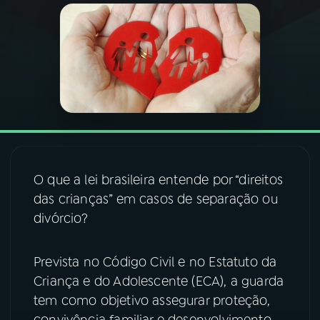
03
PROGRAMAÇÃO
04
PROGRAMAS
05
PODCASTS
06
VIDEOCASTS
O que a lei brasileira entende por “direitos
das crianças” em casos de separação ou
divórcio?
07
ÚLTIMAS
Prevista no Código Civil e no Estatuto da
08
FESTIVAL DE MÚSICA
Criança e do Adolescente (ECA), a guarda
tem como objetivo assegurar proteção,
ACOMPANHE A RÁDIO NACIONAL