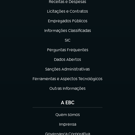
Receitas e Despesas
(abre em nova aba)
Licitações e Contratos
(abre em nova aba)
Empregados Públicos
(abre em nova aba)
Informações Classificadas
(abre em nova aba)
SIC
(abre em nova aba)
Perguntas Frequentes
(abre em nova aba)
Dados Abertos
(abre em nova aba)
Sanções Administrativas
(abre em nova aba)
Ferramentas e Aspectos Tecnológicos
(abre em nova aba)
Outras Informações
(abre em nova aba)
A EBC
Quem somos
(abre em nova aba)
Imprensa
(abre em nova aba)
Governança Corporativa