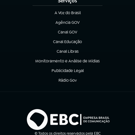
Serviços
A Voz do Brasil
(abre em nova aba)
Agência GOV
(abre em nova aba)
Canal GOV
(abre em nova aba)
Canal Educação
(abre em nova aba)
Canal Libras
(abre em nova aba)
Monitoramento e Análise de Mídias
(abre em nova aba)
Publicidade Legal
(abre em nova aba)
Rádio Gov
(abre em nova aba)
© Todos os direitos reservados pela EBC