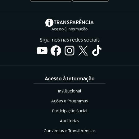
(abre em nova aba)
TRANSPARÊNCIA
Acesso à Informação
Siga-nos nas redes sociais
Acesso à Informação
Institucional
(abre em nova aba)
Ações e Programas
(abre em nova aba)
Participação Social
(abre em nova aba)
Auditorias
(abre em nova aba)
Convênios e Transferências
(abre em nova aba)