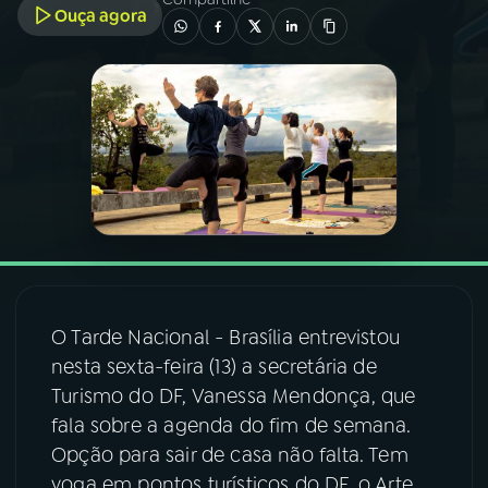
Ouça agora
03
PROGRAMAÇÃO
04
PROGRAMAS
05
PODCASTS
06
VIDEOCASTS
O Tarde Nacional - Brasília entrevistou
07
ÚLTIMAS
nesta sexta-feira (13) a secretária de
Turismo do DF, Vanessa Mendonça, que
08
FESTIVAL DE MÚSICA
fala sobre a agenda do fim de semana.
Opção para sair de casa não falta. Tem
yoga em pontos turísticos do DF, o Arte
ACOMPANHE A RÁDIO NACIONAL