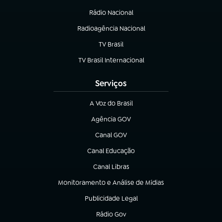
Rádio Nacional
Radioagência Nacional
(abre em nova aba)
TV Brasil
(abre em nova aba)
TV Brasil Internacional
(abre em nova aba)
Serviços
A Voz do Brasil
(abre em nova aba)
Agência GOV
(abre em nova aba)
Canal GOV
(abre em nova aba)
Canal Educação
(abre em nova aba)
Canal Libras
(abre em nova aba)
Monitoramento e Análise de Mídias
(abre em nova aba)
Publicidade Legal
(abre em nova aba)
Rádio Gov
(abre em nova aba)