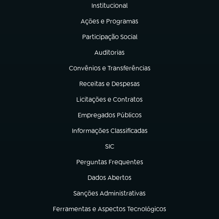
Institucional
(abre em nova aba)
Ações e Programas
(abre em nova aba)
Participação Social
(abre em nova aba)
Auditorias
(abre em nova aba)
Convênios e Transferências
(abre em nova aba)
Receitas e Despesas
(abre em nova aba)
Licitações e Contratos
(abre em nova aba)
Empregados Públicos
(abre em nova aba)
Informações Classificadas
(abre em nova aba)
SIC
(abre em nova aba)
Perguntas Frequentes
(abre em nova aba)
Dados Abertos
(abre em nova aba)
Sanções Administrativas
(abre em nova aba)
Ferramentas e Aspectos Tecnológicos
(abre em nova aba)