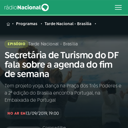
MENU
Programas
Tarde Nacional - Brasília
Tarde Nacional - Brasília
EPISÓDIO
Secretária de Turismo do DF
Buscar
na
fala sobre a agenda do fim
Rádio
Buscar
de semana
Nacional
Tem projeto yoga, dança na Praça dos Três Poderes e
AO VIVO
a 2ª edição do Brasília encontra Portugal, na
Embaixada de Portugal
01
INÍCIO
13/09/2019, 19:00
NO AR EM
02
A RÁDIO
Compartilhe