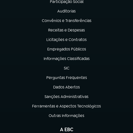
Participação Social
(abre em nova aba)
Auditorias
(abre em nova aba)
Convênios e Transferências
(abre em nova aba)
Receitas e Despesas
(abre em nova aba)
Licitações e Contratos
(abre em nova aba)
Empregados Públicos
(abre em nova aba)
Informações Classificadas
(abre em nova aba)
SIC
(abre em nova aba)
Perguntas Frequentes
(abre em nova aba)
Dados Abertos
(abre em nova aba)
Sanções Administrativas
(abre em nova aba)
Ferramentas e Aspectos Tecnológicos
(abre em nova aba)
Outras Informações
(abre em nova aba)
A EBC