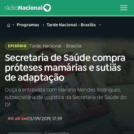
MENU
Programas
Tarde Nacional - Brasília
Tarde Nacional - Brasília
EPISÓDIO
Secretaria de Saúde compra
Buscar
na
próteses mamárias e sutiãs
Rádio
Buscar
de adaptação
Nacional
Ouça a entrevista com Mariana Mendes Rodrigues,
AO VIVO
subsecretária de Logística da Secretaria de Saúde do
DF
01
INÍCIO
03/09/2019, 17:39
NO AR EM
02
A RÁDIO
Compartilhe