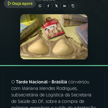
Ouça agora
03
PROGRAMAÇÃO
04
PROGRAMAS
05
PODCASTS
06
VIDEOCASTS
07
ÚLTIMAS
O
Tarde Nacional - Brasília
conversou
com Mariana Mendes Rodrigues,
08
FESTIVAL DE MÚSICA
subsecretária de Logística da Secretaria
de Saúde do DF, sobre a compra de
ACOMPANHE A RÁDIO NACIONAL
próteses mamárias e sutiãs de adaptação