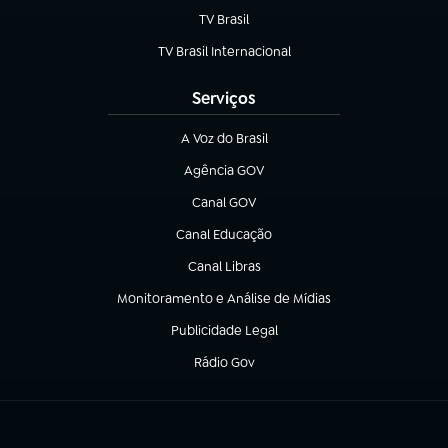
TV Brasil
(abre em nova aba)
TV Brasil Internacional
(abre em nova aba)
Serviços
A Voz do Brasil
(abre em nova aba)
Agência GOV
(abre em nova aba)
Canal GOV
(abre em nova aba)
Canal Educação
(abre em nova aba)
Canal Libras
(abre em nova aba)
Monitoramento e Análise de Mídias
(abre em nova aba)
Publicidade Legal
(abre em nova aba)
Rádio Gov
(abre em nova aba)