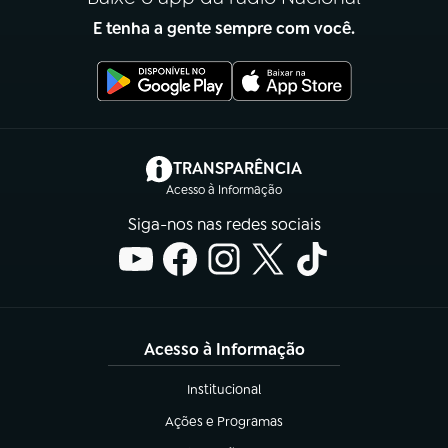
E tenha a gente sempre com você.
(abre em nova aba)
TRANSPARÊNCIA
Acesso à Informação
Siga-nos nas redes sociais
Acesso à Informação
Institucional
(abre em nova aba)
Ações e Programas
(abre em nova aba)