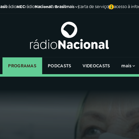
asil
rádio
MEC
rádio
Nacional
tv
Brasil
carta de serviço
acesso à inf
mais
PROGRAMAS
PODCASTS
VIDEOCASTS
mais