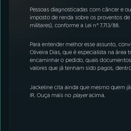
07
ÚLTIMAS
Pessoas diagnosticadas com câncer e out
imposto de renda sobre os proventos de
08
FESTIVAL DE MÚSICA
militares), conforme a Lei nº 7.713/88.
ACOMPANHE A RÁDIO NACIONAL
Para entender melhor esse assunto, con
Oliveira Dias, que é especialista na área t
YouTube
Facebook
encaminhar o pedido, quais documentos
Instagram
X
valores que já tenham sido pagos, dentro
TikTok
Jackeline cita ainda que mesmo quem já s
IR. Ouça mais no
player
acima.