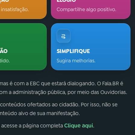
ÇÃO
ELOGIO
 insatisfação.
Compartilhe algo positivo.
ÇÃO
SIMPLIFIQUE
dido.
Sugira melhorias.
 mas é com a EBC que estará dialogando. O Fala.BR é
m a administração pública, por meio das Ouvidorias.
 conteúdos ofertados ao cidadão. Por isso, não se
onteúdo alvo de sua manifestação.
Clique aqui
, acesse a página completa
.