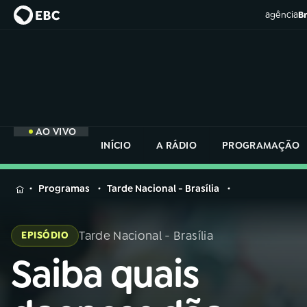
agência
Br
AO VIVO
INÍCIO
A RÁDIO
PROGRAMAÇÃO
MENU
Programas
Tarde Nacional - Brasília
Buscar
na
Tarde Nacional - Brasília
EPISÓDIO
Rádio
Buscar
Nacional
Saiba quais
Buscar
na
Rádio
AO VIVO