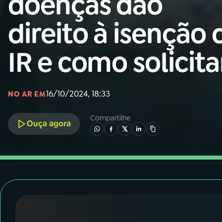
doenças dão
Nacional
direito à isenção 
01
INÍCIO
IR e como solicita
02
A RÁDIO
16/10/2024, 18:33
03
PROGRAMAÇÃO
NO AR EM
Compartilhe
Ouça agora
04
PROGRAMAS
05
PODCASTS
06
VIDEOCASTS