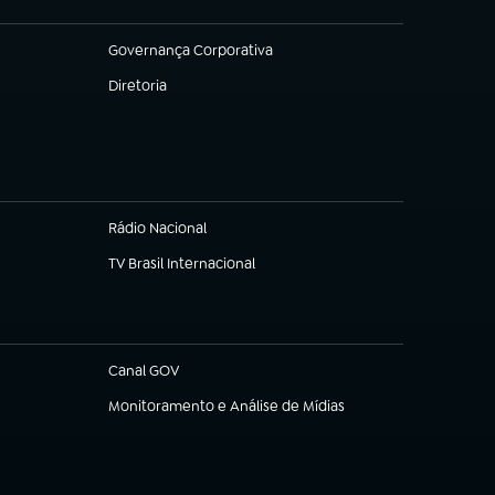
Governança Corporativa
(abre em nova aba)
Diretoria
(abre em nova aba)
Rádio Nacional
TV Brasil Internacional
(abre em nova aba)
Canal GOV
(abre em nova aba)
Monitoramento e Análise de Mídias
(abre em nova aba)