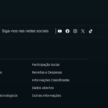
Siga-nos nas redes sociais
Participação Social
(abre em nova aba)
as
Receitas e Despesas
(abre em nova aba)
Informações Classificadas
(abre em nova aba)
Dados Abertos
(abre em nova aba)
Tecnológicos
Outras Informações
(abre em nova aba)