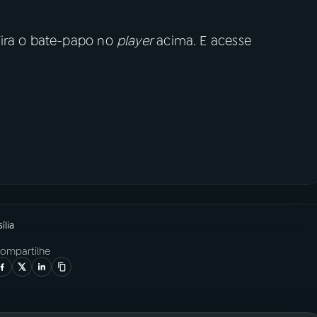
fira o bate-papo no
player
acima. E acesse
ília
ompartilhe