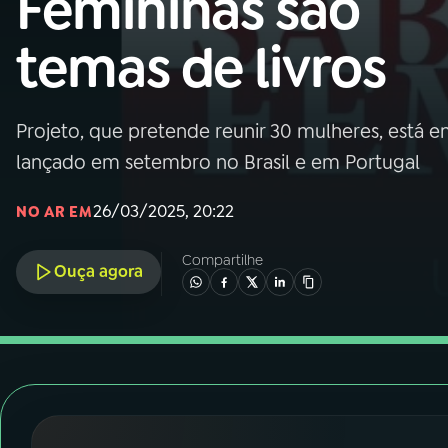
Femininas são
Nacional
temas de livros
01
INÍCIO
02
A RÁDIO
Projeto, que pretende reunir 30 mulheres, está e
lançado em setembro no Brasil e em Portugal
03
PROGRAMAÇÃO
26/03/2025, 20:22
NO AR EM
04
PROGRAMAS
Compartilhe
Ouça agora
05
PODCASTS
06
VIDEOCASTS