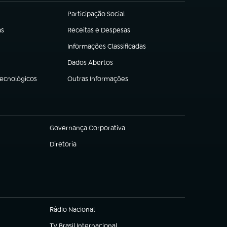
Participação Social
(abre em nova aba)
as
Receitas e Despesas
(abre em nova aba)
Informações Classificadas
(abre em nova aba)
Dados Abertos
(abre em nova aba)
Tecnológicos
Outras Informações
(abre em nova aba)
Governança Corporativa
(abre em nova aba)
Diretoria
(abre em nova aba)
Rádio Nacional
TV Brasil Internacional