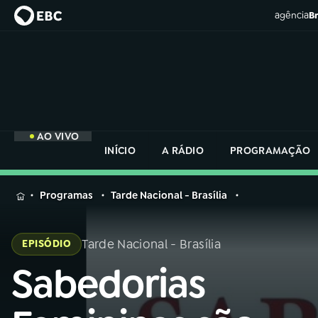
agência
Br
AO VIVO
INÍCIO
A RÁDIO
PROGRAMAÇÃO
MENU
Programas
Tarde Nacional - Brasília
Buscar
na
Tarde Nacional - Brasília
EPISÓDIO
Rádio
Buscar
Nacional
Sabedorias
Buscar
na
Rádio
AO VIVO