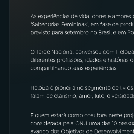
07
ÚLTIMAS
As experiências de vida, dores e amores 
08
FESTIVAL DE MÚSICA
"Sabedorias Femininas", em fase de pro
previsto para setembro no Brasil e em Po
ACOMPANHE A RÁDIO NACIONAL
O Tarde Nacional conversou com Heloiza 
YouTube
Facebook
diferentes profissões, idades e histórias
compartilhando suas experiências.
Instagram
X
TikTok
Heloiza é pioneira no segmento de livro
falam de etarismo, amor, luto, diversidad
E quem estará como coautora neste projeto
considerada pela ONU uma das 10 pessoa
avanço dos Objetivos de Desenvolviment