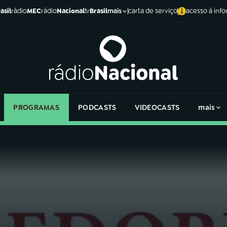
asil
rádio
MEC
rádio
Nacional
tv
Brasil
carta de serviço
acesso à inf
mais
PROGRAMAS
PODCASTS
VIDEOCASTS
mais