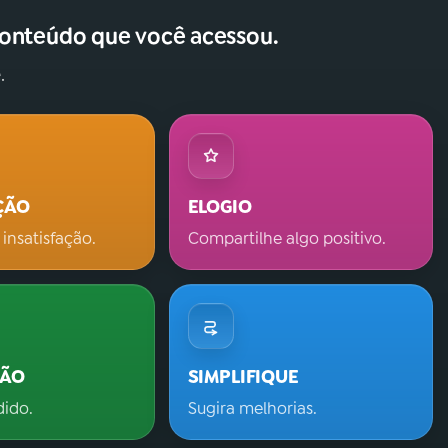
conteúdo que você acessou.
.
ÇÃO
ELOGIO
 insatisfação.
Compartilhe algo positivo.
ÇÃO
SIMPLIFIQUE
dido.
Sugira melhorias.