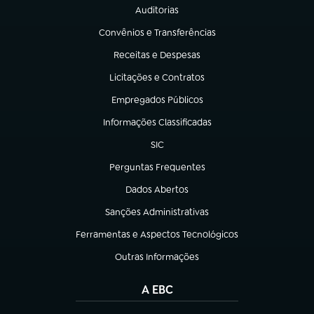
Auditorias
(abre em nova aba)
Convênios e Transferências
(abre em nova aba)
Receitas e Despesas
(abre em nova aba)
Licitações e Contratos
(abre em nova aba)
Empregados Públicos
(abre em nova aba)
Informações Classificadas
(abre em nova aba)
SIC
(abre em nova aba)
Perguntas Frequentes
(abre em nova aba)
Dados Abertos
(abre em nova aba)
Sanções Administrativas
(abre em nova aba)
Ferramentas e Aspectos Tecnológicos
(abre em nova aba)
Outras Informações
(abre em nova aba)
A EBC