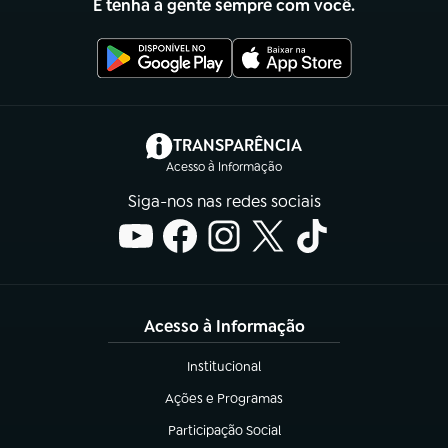
E tenha a gente sempre com você.
(abre em nova aba)
TRANSPARÊNCIA
Acesso à Informação
Siga-nos nas redes sociais
Acesso à Informação
Institucional
(abre em nova aba)
Ações e Programas
(abre em nova aba)
Participação Social
(abre em nova aba)