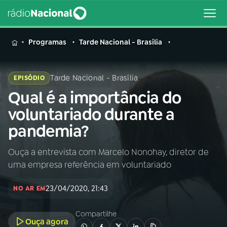
MENU
Programas
Tarde Nacional - Brasília
Tarde Nacional - Brasília
EPISÓDIO
Qual é a importância do
Buscar
na
voluntariado durante a
Rádio
Buscar
pandemia?
Nacional
Ouça a entrevista com Marcelo Nonohay, diretor de
AO VIVO
uma empresa referência em voluntariado
01
INÍCIO
23/04/2020, 21:43
NO AR EM
Compartilhe
02
A RÁDIO
Ouça agora