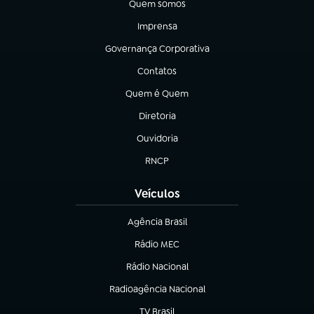
Quem somos
(abre em nova aba)
Imprensa
(abre em nova aba)
Governança Corporativa
(abre em nova aba)
Contatos
(abre em nova aba)
Quem é Quem
(abre em nova aba)
Diretoria
(abre em nova aba)
Ouvidoria
(abre em nova aba)
RNCP
(abre em nova aba)
Veículos
Agência Brasil
(abre em nova aba)
Rádio MEC
(abre em nova aba)
Rádio Nacional
Radioagência Nacional
(abre em nova aba)
TV Brasil