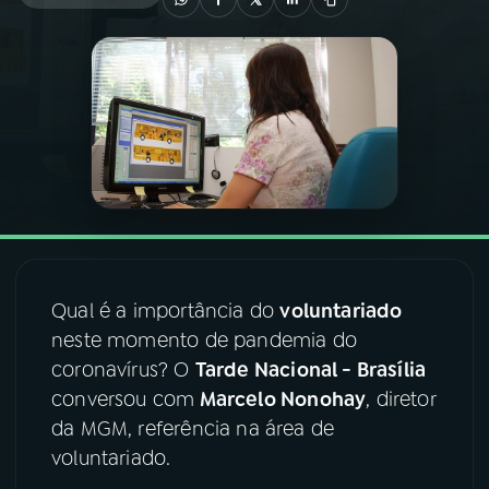
03
PROGRAMAÇÃO
04
PROGRAMAS
05
PODCASTS
06
VIDEOCASTS
Qual é a importância do
voluntariado
neste momento de pandemia do
07
ÚLTIMAS
coronavírus? O
Tarde Nacional - Brasília
conversou com
Marcelo Nonohay
, diretor
08
FESTIVAL DE MÚSICA
da MGM, referência na área de
voluntariado.
ACOMPANHE A RÁDIO NACIONAL