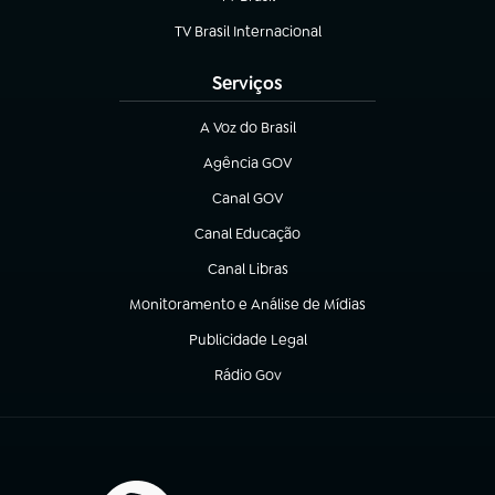
(abre em nova aba)
TV Brasil Internacional
(abre em nova aba)
Serviços
A Voz do Brasil
(abre em nova aba)
Agência GOV
(abre em nova aba)
Canal GOV
(abre em nova aba)
Canal Educação
(abre em nova aba)
Canal Libras
(abre em nova aba)
Monitoramento e Análise de Mídias
(abre em nova aba)
Publicidade Legal
(abre em nova aba)
Rádio Gov
(abre em nova aba)