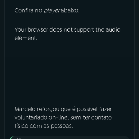
Confira no
player
abaixo:
YouTube
Facebook
Instagram
X
Your browser does not support the audio
element.
TikTok
Marcelo reforçou que é possível fazer
voluntariado on-line, sem ter contato
físico com as pessoas.