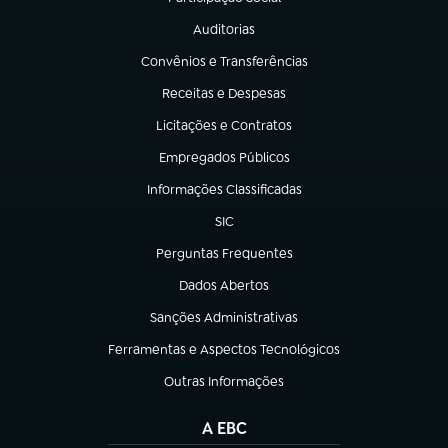
(abre em nova aba)
Auditorias
(abre em nova aba)
Convênios e Transferências
(abre em nova aba)
Receitas e Despesas
(abre em nova aba)
Licitações e Contratos
(abre em nova aba)
Empregados Públicos
(abre em nova aba)
Informações Classificadas
(abre em nova aba)
SIC
(abre em nova aba)
Perguntas Frequentes
(abre em nova aba)
Dados Abertos
(abre em nova aba)
Sanções Administrativas
(abre em nova aba)
Ferramentas e Aspectos Tecnológicos
(abre em nova aba)
Outras Informações
(abre em nova aba)
A EBC