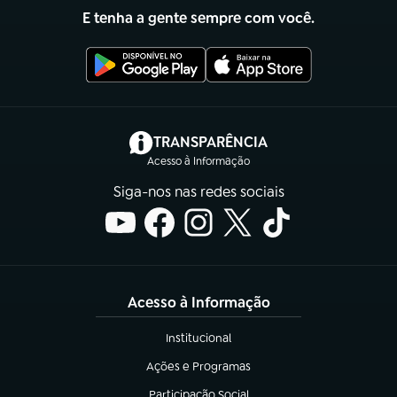
E tenha a gente sempre com você.
(abre em nova aba)
TRANSPARÊNCIA
Acesso à Informação
Siga-nos nas redes sociais
Acesso à Informação
Institucional
(abre em nova aba)
Ações e Programas
(abre em nova aba)
Participação Social