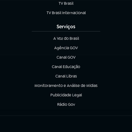
TV Brasil
(abre em nova aba)
TV Brasil Internacional
(abre em nova aba)
Serviços
A Voz do Brasil
(abre em nova aba)
Agência GOV
(abre em nova aba)
Canal GOV
(abre em nova aba)
Canal Educação
(abre em nova aba)
Canal Libras
(abre em nova aba)
Monitoramento e Análise de Mídias
(abre em nova aba)
Publicidade Legal
(abre em nova aba)
Rádio Gov
(abre em nova aba)