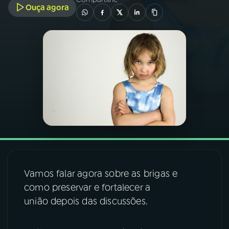
Ouça agora
03
PROGRAMAÇÃO
04
PROGRAMAS
05
PODCASTS
06
VIDEOCASTS
07
ÚLTIMAS
Vamos falar agora sobre as brigas e
como preservar e fortalecer a
08
FESTIVAL DE MÚSICA
união depois das discussões.
ACOMPANHE A RÁDIO NACIONAL