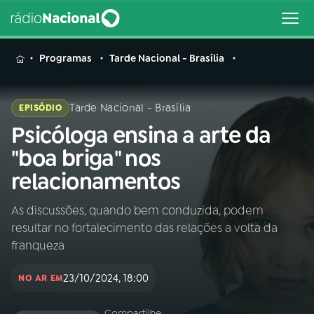
MENU
Programas
Tarde Nacional - Brasília
Tarde Nacional - Brasília
EPISÓDIO
Psicóloga ensina a arte da
Buscar
na
"boa briga" nos
Rádio
Buscar
relacionamentos
Nacional
As discussões, quando bem conduzida, podem
AO VIVO
resultar no fortalecimento das relações a volta da
franqueza
01
INÍCIO
23/10/2024, 18:00
NO AR EM
02
A RÁDIO
Compartilhe