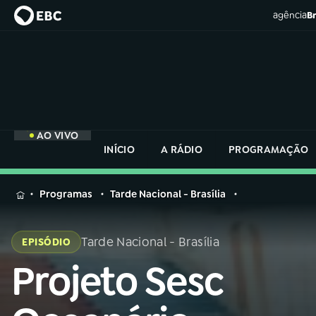
agência
Br
AO VIVO
INÍCIO
A RÁDIO
PROGRAMAÇÃO
MENU
Programas
Tarde Nacional - Brasília
Buscar
na
Tarde Nacional - Brasília
EPISÓDIO
Rádio
Buscar
Nacional
Projeto Sesc
Buscar
na
Rádio
AO VIVO