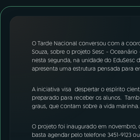
07
ÚLTIMAS
08
FESTIVAL DE MÚSICA
ACOMPANHE A RÁDIO NACIONAL
O Tarde Nacional conversou com a coord
Souza, sobre o projeto Sesc - Oceanário
YouTube
Facebook
nesta segunda, na unidade do EduSesc de
apresenta uma estrutura pensada para e
Instagram
X
TikTok
A iniciativa visa despertar o espírito ci
preparado para receber os alunos. Tamb
graus, que contam sobre a vida marinha.
O projeto foi inaugurado em novembro, q
basta agendar pelo telefone 3451-9123 o