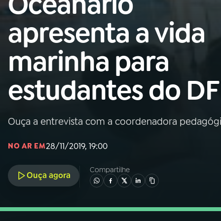
Oceanário
Nacional
apresenta a vida
01
INÍCIO
marinha para
02
A RÁDIO
estudantes do DF
03
PROGRAMAÇÃO
Ouça a entrevista com a coordenadora pedagógic
04
PROGRAMAS
28/11/2019, 19:00
NO AR EM
05
PODCASTS
Compartilhe
Ouça agora
06
VIDEOCASTS