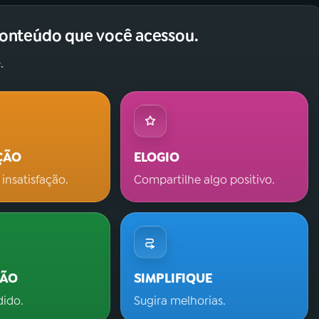
conteúdo que você acessou.
.
ÇÃO
ELOGIO
 insatisfação.
Compartilhe algo positivo.
ÇÃO
SIMPLIFIQUE
dido.
Sugira melhorias.