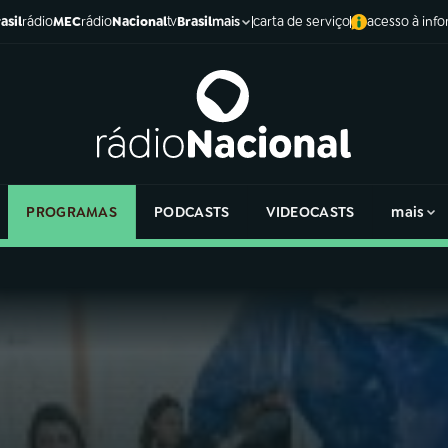
asil
rádio
MEC
rádio
Nacional
tv
Brasil
carta de serviço
acesso à inf
mais
PROGRAMAS
PODCASTS
VIDEOCASTS
mais