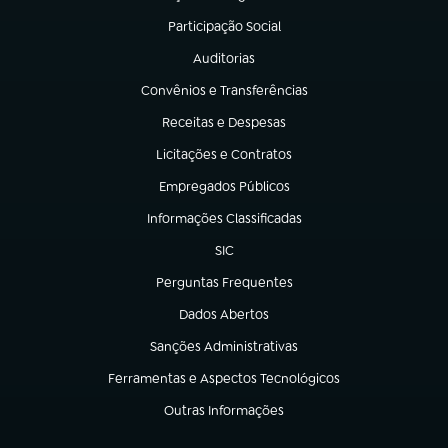
(abre em nova aba)
Participação Social
(abre em nova aba)
Auditorias
(abre em nova aba)
Convênios e Transferências
(abre em nova aba)
Receitas e Despesas
(abre em nova aba)
Licitações e Contratos
(abre em nova aba)
Empregados Públicos
(abre em nova aba)
Informações Classificadas
(abre em nova aba)
SIC
(abre em nova aba)
Perguntas Frequentes
(abre em nova aba)
Dados Abertos
(abre em nova aba)
Sanções Administrativas
(abre em nova aba)
Ferramentas e Aspectos Tecnológicos
(abre em nova aba)
Outras Informações
(abre em nova aba)