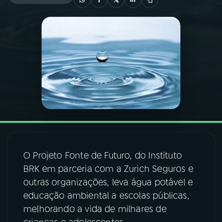
03
PROGRAMAÇÃO
04
PROGRAMAS
05
PODCASTS
06
VIDEOCASTS
O Projeto Fonte de Futuro, do Instituto
07
ÚLTIMAS
BRK em parceria com a Zurich Seguros e
outras organizações, leva água potável e
08
FESTIVAL DE MÚSICA
educação ambiental a escolas públicas,
melhorando a vida de milhares de
ACOMPANHE A RÁDIO NACIONAL