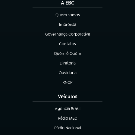
A EBC
Quem somos
(abre em nova aba)
Imprensa
(abre em nova aba)
Governança Corporativa
(abre em nova aba)
Contatos
(abre em nova aba)
Quem é Quem
(abre em nova aba)
Diretoria
(abre em nova aba)
Ouvidoria
(abre em nova aba)
RNCP
(abre em nova aba)
Veículos
Agência Brasil
(abre em nova aba)
Rádio MEC
(abre em nova aba)
Rádio Nacional