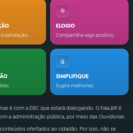
ÇÃO
ELOGIO
 insatisfação.
Compartilhe algo positivo.
ÇÃO
SIMPLIFIQUE
dido.
Sugira melhorias.
 mas é com a EBC que estará dialogando. O Fala.BR é
m a administração pública, por meio das Ouvidorias.
 conteúdos ofertados ao cidadão. Por isso, não se