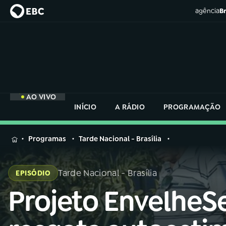
agência
Br
AO VIVO
INÍCIO
A RÁDIO
PROGRAMAÇÃO
MENU
Programas
Tarde Nacional - Brasília
Buscar
na
Tarde Nacional - Brasília
EPISÓDIO
Rádio
Buscar
Nacional
Projeto EnvelheS
Buscar
na
Rádio
AO VIVO