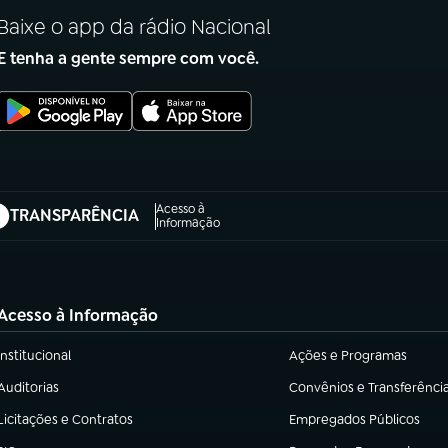
Baixe o app da rádio Nacional
E tenha a gente sempre com você.
Acesso à
TRANSPARÊNCIA
abre em nova aba)
Informação
Acesso à Informação
Institucional
Ações e Programas
(abre em nova aba)
(abre em nova aba)
Auditorias
Convênios e Transferênci
(abre em nova aba)
(abre em nova aba)
Licitações e Contratos
Empregados Públicos
(abre em nova aba)
(abre em nova aba)