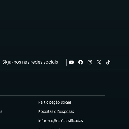
Siga-nos nas redes sociais
Participação Social
(abre em nova aba)
as
Receitas e Despesas
(abre em nova aba)
Informações Classificadas
(abre em nova aba)