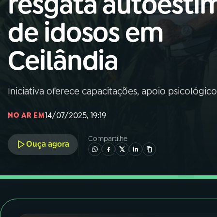
resgata autoesti
Nacional
de idosos em
01
INÍCIO
Ceilândia
02
A RÁDIO
Iniciativa oferece capacitações, apoio psicológico
03
PROGRAMAÇÃO
14/07/2025, 19:19
NO AR EM
04
PROGRAMAS
Compartilhe
Ouça agora
05
PODCASTS
06
VIDEOCASTS