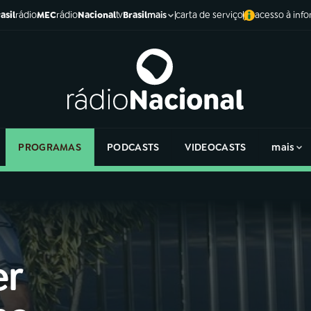
asil
rádio
MEC
rádio
Nacional
tv
Brasil
carta de serviço
acesso à inf
mais
PROGRAMAS
PODCASTS
VIDEOCASTS
mais
er