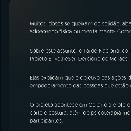
07
ÚLTIMAS
08
FESTIVAL DE MÚSICA
Muitos idosos se queixam de solidão, ab
adoecendo física ou mentalmente. Como 
ACOMPANHE A RÁDIO NACIONAL
Sobre este assunto, o Tarde Nacional c
YouTube
Facebook
Projeto EnvelheSer, Dercione de Moraes,
Instagram
X
Elas explicam que o objetivo das ações d
TikTok
empoderamento das pessoas que estão na
O projeto acontece em Ceilândia e oferec
corte e costura, além de psicoterapia indi
participantes.