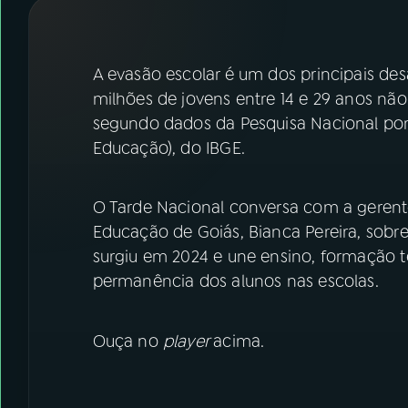
07
ÚLTIMAS
08
FESTIVAL DE MÚSICA
A evasão escolar é um dos principais des
milhões de jovens entre 14 e 29 anos não
segundo dados da Pesquisa Nacional por
ACOMPANHE A RÁDIO NACIONAL
Educação), do IBGE.
YouTube
Facebook
O Tarde Nacional conversa com a gerente
Instagram
X
Educação de Goiás, Bianca Pereira, sobr
TikTok
surgiu em 2024 e une ensino, formação t
permanência dos alunos nas escolas.
Ouça no
player
acima.