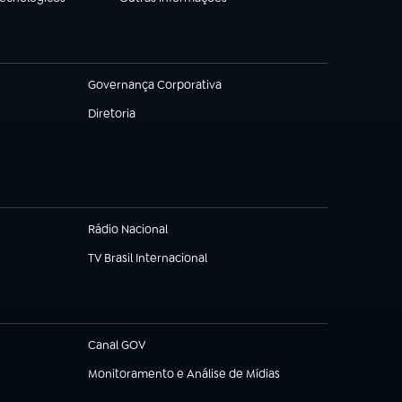
(abre em nova aba)
Governança Corporativa
(abre em nova aba)
Diretoria
(abre em nova aba)
Rádio Nacional
TV Brasil Internacional
(abre em nova aba)
Canal GOV
(abre em nova aba)
Monitoramento e Análise de Mídias
(abre em nova aba)