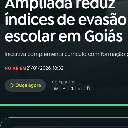
Ampliada reduz
Nacional
índices de evasão
01
INÍCIO
escolar em Goiás
02
A RÁDIO
Iniciativa complementa currículo com formação p
03
PROGRAMAÇÃO
21/01/2026, 18:32
NO AR EM
04
PROGRAMAS
Compartilhe
Ouça agora
05
PODCASTS
06
VIDEOCASTS