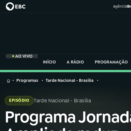
agência
Br
AO VIVO
INÍCIO
A RÁDIO
PROGRAMAÇÃO
MENU
Programas
Tarde Nacional - Brasília
Buscar
na
Tarde Nacional - Brasília
EPISÓDIO
Rádio
Buscar
Nacional
Programa Jornad
Buscar
na
Rádio
AO VIVO