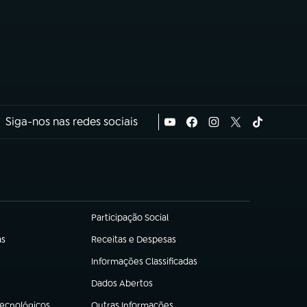
Siga-nos nas redes sociais
Participação Social
(abre em nova aba)
as
Receitas e Despesas
(abre em nova aba)
Informações Classificadas
(abre em nova aba)
Dados Abertos
(abre em nova aba)
Tecnológicos
Outras Informações