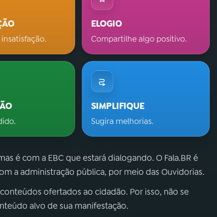
ÇÃO
ELOGIO
 insatisfação.
Compartilhe algo positivo.
ÇÃO
SIMPLIFIQUE
dido.
Sugira melhorias.
 mas é com a EBC que estará dialogando. O Fala.BR é
m a administração pública, por meio das Ouvidorias.
 conteúdos ofertados ao cidadão. Por isso, não se
onteúdo alvo de sua manifestação.