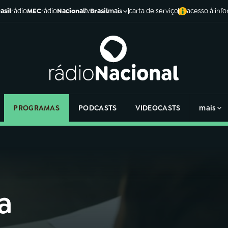
asil
rádio
MEC
rádio
Nacional
tv
Brasil
carta de serviço
acesso à inf
mais
PROGRAMAS
PODCASTS
VIDEOCASTS
mais
a