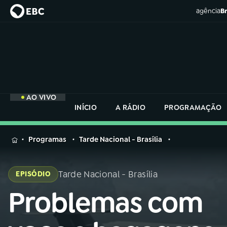
agência
Br
AO VIVO
INÍCIO
A RÁDIO
PROGRAMAÇÃO
MENU
Programas
Tarde Nacional - Brasília
Buscar
na
Tarde Nacional - Brasília
EPISÓDIO
Rádio
Buscar
Nacional
Problemas com
Buscar
na
Rádio
AO VIVO