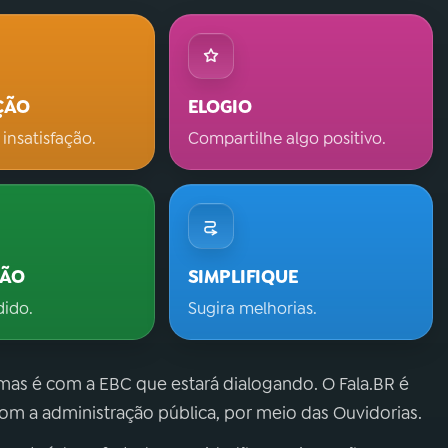
ÇÃO
ELOGIO
 insatisfação.
Compartilhe algo positivo.
ÇÃO
SIMPLIFIQUE
dido.
Sugira melhorias.
 mas é com a EBC que estará dialogando. O Fala.BR é
m a administração pública, por meio das Ouvidorias.