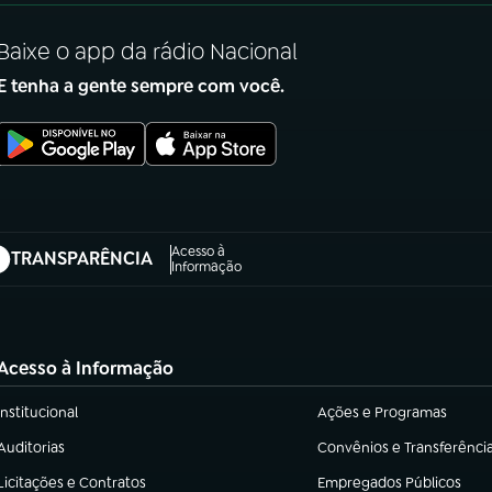
Baixe o app da rádio Nacional
E tenha a gente sempre com você.
Acesso à
TRANSPARÊNCIA
abre em nova aba)
Informação
Acesso à Informação
Institucional
Ações e Programas
(abre em nova aba)
(abre em nova aba)
Auditorias
Convênios e Transferênci
(abre em nova aba)
(abre em nova aba)
Licitações e Contratos
Empregados Públicos
(abre em nova aba)
(abre em nova aba)