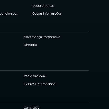
Dados Abertos
(abre em nova aba)
Tecnológicos
Outras Informações
(abre em nova aba)
Governança Corporativa
(abre em nova aba)
Diretoria
(abre em nova aba)
Rádio Nacional
TV Brasil Internacional
(abre em nova aba)
Canal GOV