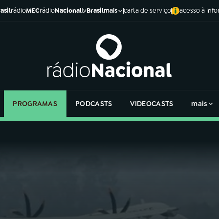
asil
rádio
MEC
rádio
Nacional
tv
Brasil
carta de serviço
acesso à inf
mais
PROGRAMAS
PODCASTS
VIDEOCASTS
mais