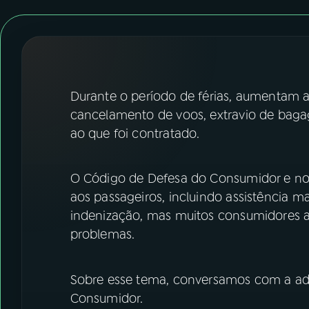
07
ÚLTIMAS
08
FESTIVAL DE MÚSICA
ACOMPANHE A RÁDIO NACIONAL
Durante o período de férias, aumentam a
cancelamento de voos, extravio de ba
YouTube
Facebook
ao que foi contratado.
Instagram
X
O Código de Defesa do Consumidor e no
TikTok
aos passageiros, incluindo assistência ma
indenização, mas muitos consumidores 
problemas.
Sobre esse tema, conversamos com a advo
Consumidor.