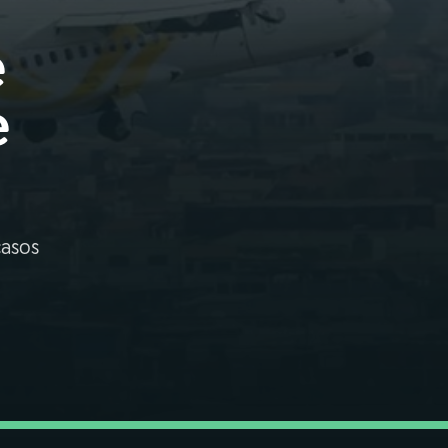
e
e
casos