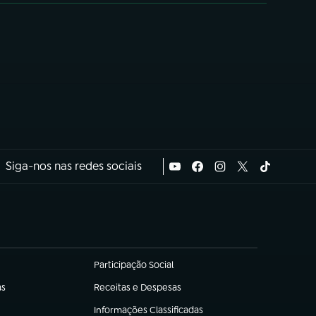
Siga-nos nas redes sociais
Participação Social
(abre em nova aba)
as
Receitas e Despesas
(abre em nova aba)
Informações Classificadas
(abre em nova aba)