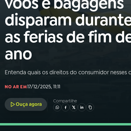
voos e bagagens
Nacional
disparam durant
01
INÍCIO
as ferias de fim d
02
A RÁDIO
ano
03
PROGRAMAÇÃO
Entenda quais os direitos do consumidor nesses 
04
PROGRAMAS
17/12/2025, 11:11
NO AR EM
05
PODCASTS
Compartilhe
Ouça agora
06
VIDEOCASTS