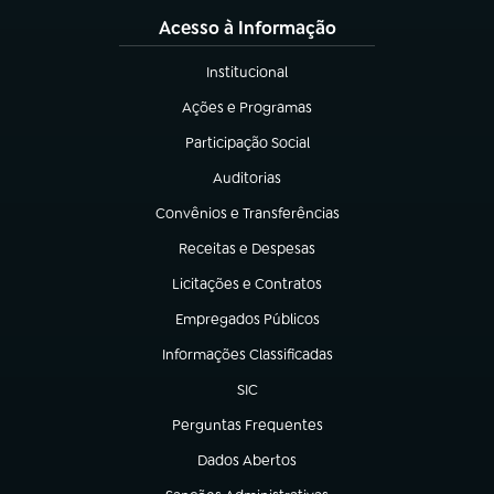
Acesso à Informação
Institucional
(abre em nova aba)
Ações e Programas
(abre em nova aba)
Participação Social
(abre em nova aba)
Auditorias
(abre em nova aba)
Convênios e Transferências
(abre em nova aba)
Receitas e Despesas
(abre em nova aba)
Licitações e Contratos
(abre em nova aba)
Empregados Públicos
(abre em nova aba)
Informações Classificadas
(abre em nova aba)
SIC
(abre em nova aba)
Perguntas Frequentes
(abre em nova aba)
Dados Abertos
(abre em nova aba)