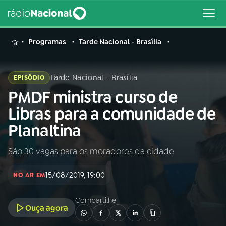
MENU
Programas
Tarde Nacional - Brasília
Tarde Nacional - Brasília
EPISÓDIO
PMDF ministra curso de
Buscar
na
Libras para a comunidade de
Rádio
Buscar
Planaltina
Nacional
São 30 vagas para os moradores da cidade
AO VIVO
15/08/2019, 19:00
NO AR EM
01
INÍCIO
Compartilhe
Ouça agora
02
A RÁDIO