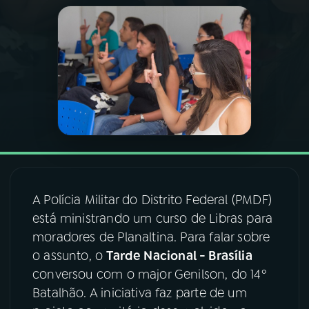
03
PROGRAMAÇÃO
04
PROGRAMAS
05
PODCASTS
06
VIDEOCASTS
A Polícia Militar do Distrito Federal (PMDF)
07
ÚLTIMAS
está ministrando um curso de Libras para
moradores de Planaltina. Para falar sobre
o assunto, o
Tarde Nacional - Brasília
08
FESTIVAL DE MÚSICA
conversou com o major Genilson, do 14º
Batalhão. A iniciativa faz parte de um
ACOMPANHE A RÁDIO NACIONAL