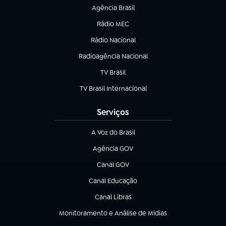
Agência Brasil
(abre em nova aba)
Rádio MEC
(abre em nova aba)
Rádio Nacional
Radioagência Nacional
(abre em nova aba)
TV Brasil
(abre em nova aba)
TV Brasil Internacional
(abre em nova aba)
Serviços
A Voz do Brasil
(abre em nova aba)
Agência GOV
(abre em nova aba)
Canal GOV
(abre em nova aba)
Canal Educação
(abre em nova aba)
Canal Libras
(abre em nova aba)
Monitoramento e Análise de Mídias
(abre em nova aba)