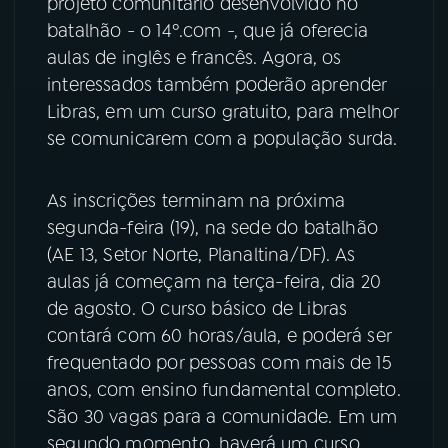
projeto comunitário desenvolvido no
batalhão - o 14º.com -, que já oferecia
YouTube
Facebook
aulas de inglês e francês. Agora, os
interessados também poderão aprender
Instagram
X
Libras, em um curso gratuito, para melhor
se comunicarem com a população surda.
TikTok
As inscrições terminam na próxima
segunda-feira (19), na sede do batalhão
(AE 13, Setor Norte, Planaltina/DF). As
aulas já começam na terça-feira, dia 20
de agosto. O curso básico de Libras
contará com 60 horas/aula, e poderá ser
frequentado por pessoas com mais de 15
anos, com ensino fundamental completo.
São 30 vagas para a comunidade. Em um
segundo momento, haverá um curso