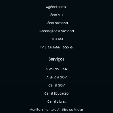
Agência Brasil
(abre em nova aba)
Rádio MEC
(abre em nova aba)
Rádio Nacional
Radioagência Nacional
(abre em nova aba)
TV Brasil
(abre em nova aba)
TV Brasil Internacional
(abre em nova aba)
Serviços
A Voz do Brasil
(abre em nova aba)
Agência GOV
(abre em nova aba)
Canal GOV
(abre em nova aba)
Canal Educação
(abre em nova aba)
Canal Libras
(abre em nova aba)
Monitoramento e Análise de Mídias
(abre em nova aba)