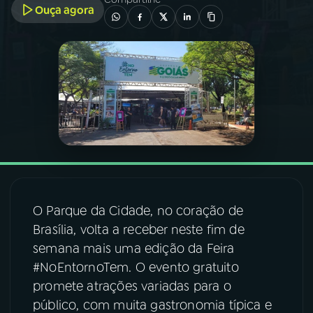
Ouça agora
03
PROGRAMAÇÃO
04
PROGRAMAS
05
PODCASTS
06
VIDEOCASTS
O Parque da Cidade, no coração de
07
ÚLTIMAS
Brasília, volta a receber neste fim de
semana mais uma edição da Feira
08
FESTIVAL DE MÚSICA
#NoEntornoTem. O evento gratuito
promete atrações variadas para o
público, com muita gastronomia típica e
ACOMPANHE A RÁDIO NACIONAL