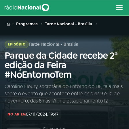
MENU
Programas
Tarde Nacional - Brasília
Tarde Nacional - Brasília
EPISÓDIO
Parque da Cidade recebe 2ª
Buscar
na
edição da Feira
Rádio
Buscar
#NoEntornoTem
Nacional
Caroline Fleury, secretária do Entorno do DF, fala mais
AO VIVO
sobre o evento que acontece entre os dias 9 e 10 de
novembro, das 8h às 17h, no estacionamento 12
01
INÍCIO
07/11/2024, 19:47
NO AR EM
02
A RÁDIO
Compartilhe