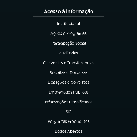
Acesso à Informação
Institucional
(abre em nova aba)
Ações e Programas
(abre em nova aba)
Participação Social
(abre em nova aba)
Auditorias
(abre em nova aba)
Convênios e Transferências
(abre em nova aba)
Receitas e Despesas
(abre em nova aba)
Licitações e Contratos
(abre em nova aba)
Empregados Públicos
(abre em nova aba)
Informações Classificadas
(abre em nova aba)
SIC
(abre em nova aba)
Perguntas Frequentes
(abre em nova aba)
Dados Abertos
(abre em nova aba)