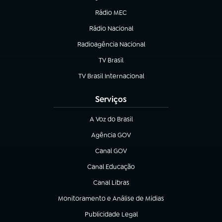
Rádio MEC
(abre em nova aba)
Rádio Nacional
Radioagência Nacional
(abre em nova aba)
TV Brasil
(abre em nova aba)
TV Brasil Internacional
(abre em nova aba)
Serviços
A Voz do Brasil
(abre em nova aba)
Agência GOV
(abre em nova aba)
Canal GOV
(abre em nova aba)
Canal Educação
(abre em nova aba)
Canal Libras
(abre em nova aba)
Monitoramento e Análise de Mídias
(abre em nova aba)
Publicidade Legal
(abre em nova aba)