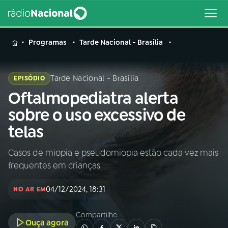
MENU
Programas
Tarde Nacional - Brasília
Tarde Nacional - Brasília
EPISÓDIO
Oftalmopediatra alerta
Buscar
na
sobre o uso excessivo de
Rádio
Buscar
telas
Nacional
Casos de miopia e pseudomiopia estão cada vez mais
AO VIVO
frequentes em crianças
01
INÍCIO
04/12/2024, 18:31
NO AR EM
Compartilhe
02
A RÁDIO
Ouça agora