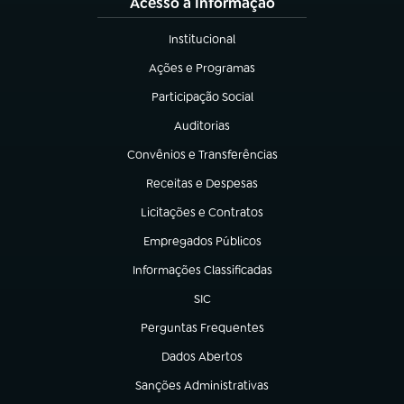
Acesso à Informação
Institucional
(abre em nova aba)
Ações e Programas
(abre em nova aba)
Participação Social
(abre em nova aba)
Auditorias
(abre em nova aba)
Convênios e Transferências
(abre em nova aba)
Receitas e Despesas
(abre em nova aba)
Licitações e Contratos
(abre em nova aba)
Empregados Públicos
(abre em nova aba)
Informações Classificadas
(abre em nova aba)
SIC
(abre em nova aba)
Perguntas Frequentes
(abre em nova aba)
Dados Abertos
(abre em nova aba)
Sanções Administrativas
(abre em nova aba)