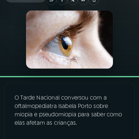
03
PROGRAMAÇÃO
04
PROGRAMAS
05
PODCASTS
06
VIDEOCASTS
O Tarde Nacional conversou com a
07
ÚLTIMAS
oftalmopediatra Isabela Porto sobre
miopia e pseudomiopia para saber como
08
FESTIVAL DE MÚSICA
elas afetam as crianças.
ACOMPANHE A RÁDIO NACIONAL