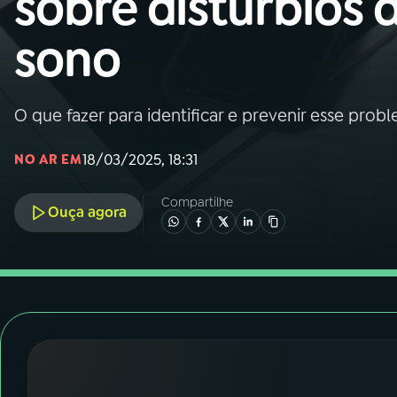
sobre distúrbios 
Nacional
sono
01
INÍCIO
02
A RÁDIO
O que fazer para identificar e prevenir esse probl
18/03/2025, 18:31
NO AR EM
03
PROGRAMAÇÃO
Compartilhe
Ouça agora
04
PROGRAMAS
05
PODCASTS
06
VIDEOCASTS