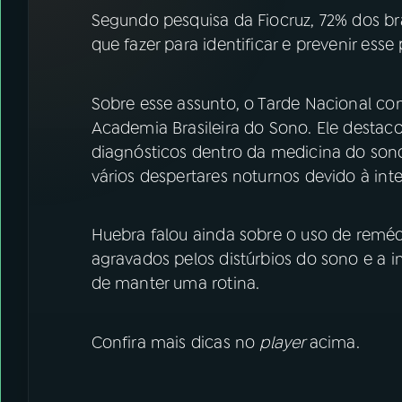
07
ÚLTIMAS
Segundo pesquisa da Fiocruz, 72% dos bra
que fazer para identificar e prevenir ess
08
FESTIVAL DE MÚSICA
Sobre esse assunto, o Tarde Nacional co
ACOMPANHE A RÁDIO NACIONAL
Academia Brasileira do Sono. Ele destac
diagnósticos dentro da medicina do son
YouTube
Facebook
vários despertares noturnos devido à int
Instagram
X
Huebra falou ainda sobre o uso de reméd
TikTok
agravados pelos distúrbios do sono e a i
de manter uma rotina.
Confira mais dicas no
player
acima.