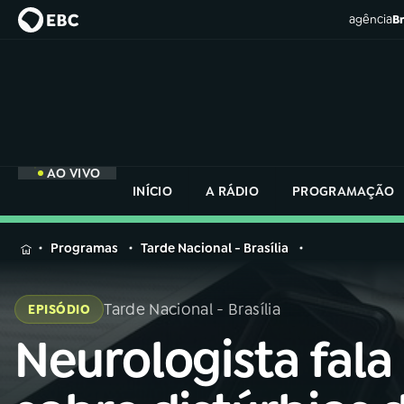
agência
Br
AO VIVO
INÍCIO
A RÁDIO
PROGRAMAÇÃO
MENU
Programas
Tarde Nacional - Brasília
Buscar
na
Tarde Nacional - Brasília
EPISÓDIO
Rádio
Buscar
Nacional
Neurologista fala
Buscar
na
Rádio
AO VIVO