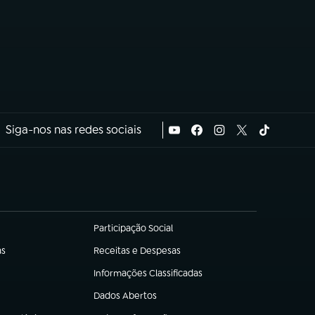
Siga-nos nas redes sociais
Participação Social
(abre em nova aba)
as
Receitas e Despesas
(abre em nova aba)
Informações Classificadas
(abre em nova aba)
Dados Abertos
(abre em nova aba)