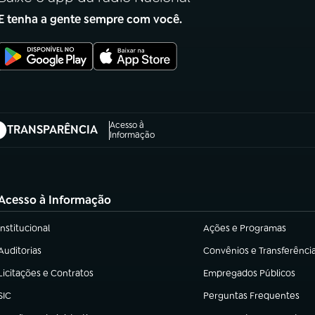
E tenha a gente sempre com você.
Acesso à
TRANSPARÊNCIA
abre em nova aba)
Informação
Acesso à Informação
Institucional
Ações e Programas
(abre em nova aba)
(abre em nova aba)
Auditorias
Convênios e Transferênci
(abre em nova aba)
(abre em nova aba)
Licitações e Contratos
Empregados Públicos
(abre em nova aba)
(abre em nova aba)
SIC
Perguntas Frequentes
(abre em nova aba)
(abre em nova aba)