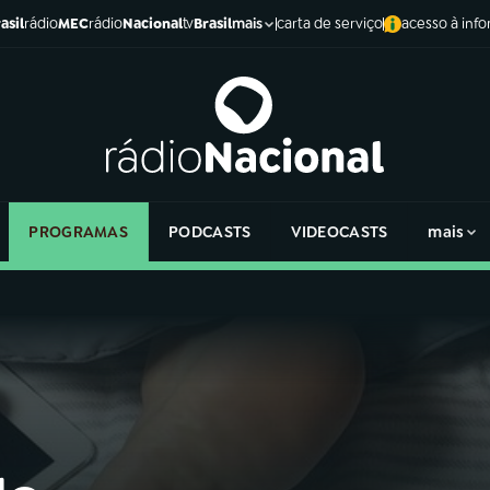
asil
rádio
MEC
rádio
Nacional
tv
Brasil
carta de serviço
acesso à inf
mais
PROGRAMAS
PODCASTS
VIDEOCASTS
mais