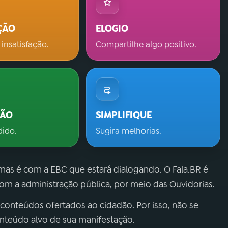
ÇÃO
ELOGIO
 insatisfação.
Compartilhe algo positivo.
ÇÃO
SIMPLIFIQUE
dido.
Sugira melhorias.
 mas é com a EBC que estará dialogando. O Fala.BR é
m a administração pública, por meio das Ouvidorias.
 conteúdos ofertados ao cidadão. Por isso, não se
onteúdo alvo de sua manifestação.