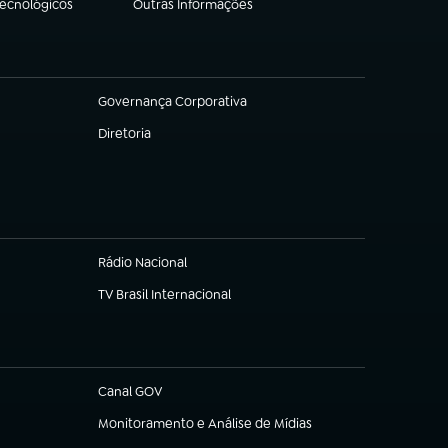
Tecnológicos
Outras Informações
(abre em nova aba)
Governança Corporativa
(abre em nova aba)
Diretoria
(abre em nova aba)
Rádio Nacional
TV Brasil Internacional
(abre em nova aba)
Canal GOV
(abre em nova aba)
Monitoramento e Análise de Mídias
(abre em nova aba)