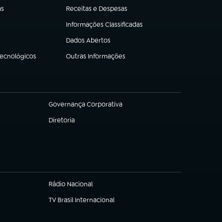
as
Receitas e Despesas
(abre em nova aba)
Informações Classificadas
(abre em nova aba)
Dados Abertos
(abre em nova aba)
Tecnológicos
Outras Informações
(abre em nova aba)
Governança Corporativa
(abre em nova aba)
Diretoria
(abre em nova aba)
Rádio Nacional
TV Brasil Internacional
(abre em nova aba)