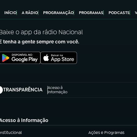
INÍCIO
A RÁDIO
PROGRAMAÇÃO
PROGRAMAS
PODCASTS
Baixe o app da rádio Nacional
E tenha a gente sempre com você.
Acesso à
TRANSPARÊNCIA
abre em nova aba)
Informação
Acesso à Informação
Institucional
Ações e Programas
(abre em nova aba)
(abre em nova aba)