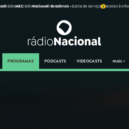
asil
rádio
MEC
rádio
Nacional
tv
Brasil
carta de serviço
acesso à inf
mais
PROGRAMAS
PODCASTS
VIDEOCASTS
mais