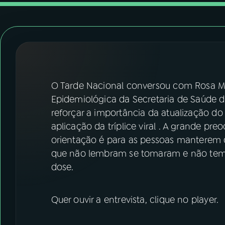
07
ÚLTIMAS
08
FESTIVAL DE MÚSICA
ACOMPANHE A RÁDIO NACIONAL
O Tarde Nacional conversou com Rosa Mar
YouTube
Facebook
Epidemiológica da Secretaria de Saúde d
reforçar a importância da atualização d
Instagram
X
aplicação da tríplice viral . A grande 
orientação é para as pessoas manterem 
TikTok
que não lembram se tomaram e não tem o
dose.
Quer ouvir a entrevista, clique no player