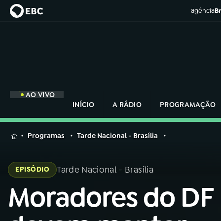
agência
Br
AO VIVO
INÍCIO
A RÁDIO
PROGRAMAÇÃO
MENU
Programas
Tarde Nacional - Brasília
Buscar
na
Tarde Nacional - Brasília
EPISÓDIO
Rádio
Buscar
Nacional
Moradores do DF
Buscar
na
Rádio
AO VIVO