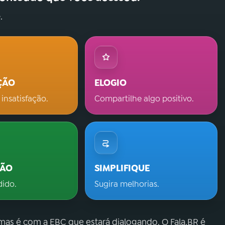
.
ÇÃO
ELOGIO
 insatisfação.
Compartilhe algo positivo.
ÇÃO
SIMPLIFIQUE
dido.
Sugira melhorias.
 mas é com a EBC que estará dialogando. O Fala.BR é