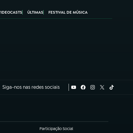
VIDEOCASTS
ÚLTIMAS
FESTIVAL DE MÚSICA
Siga-nos nas redes sociais
Participação Social
(abre em nova aba)