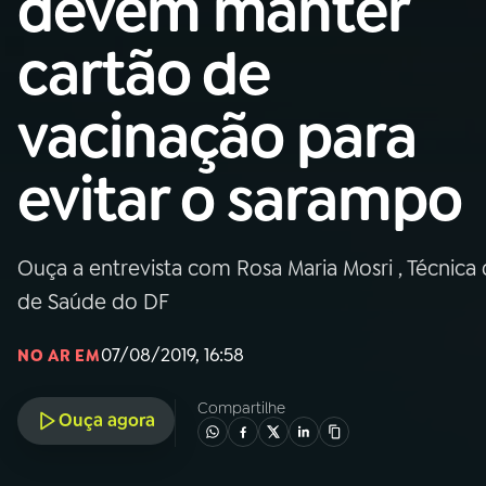
devem manter
Nacional
cartão de
01
INÍCIO
vacinação para
02
A RÁDIO
evitar o sarampo
03
PROGRAMAÇÃO
Ouça a entrevista com Rosa Maria Mosri , Técnica 
04
PROGRAMAS
de Saúde do DF
05
PODCASTS
07/08/2019, 16:58
NO AR EM
Compartilhe
Ouça agora
06
VIDEOCASTS