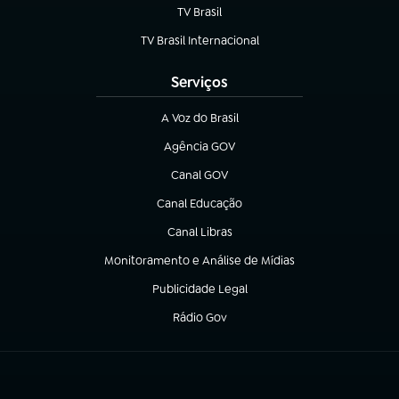
TV Brasil
(abre em nova aba)
TV Brasil Internacional
(abre em nova aba)
Serviços
A Voz do Brasil
(abre em nova aba)
Agência GOV
(abre em nova aba)
Canal GOV
(abre em nova aba)
Canal Educação
(abre em nova aba)
Canal Libras
(abre em nova aba)
Monitoramento e Análise de Mídias
(abre em nova aba)
Publicidade Legal
(abre em nova aba)
Rádio Gov
(abre em nova aba)