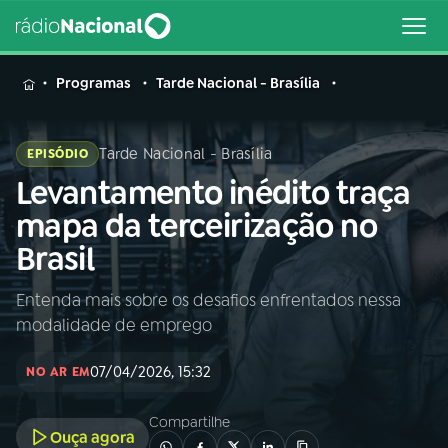
MENU
Programas
Tarde Nacional - Brasília
Tarde Nacional - Brasília
EPISÓDIO
Levantamento inédito traça
Buscar
na
mapa da terceirização no
Rádio
Buscar
Brasil
Nacional
Entenda mais sobre os desafios enfrentados nessa
AO VIVO
modalidade de emprego
01
INÍCIO
07/04/2026, 15:32
NO AR EM
Compartilhe
02
A RÁDIO
Ouça agora