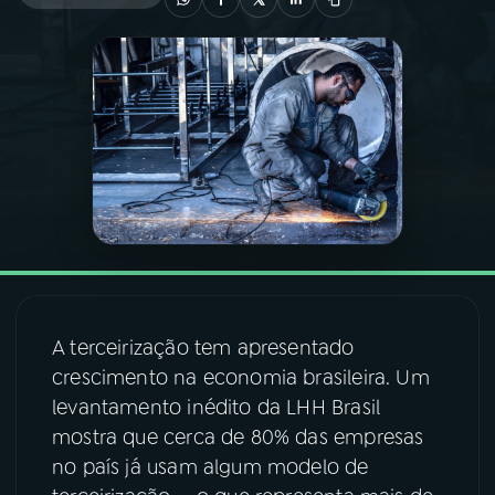
03
PROGRAMAÇÃO
04
PROGRAMAS
05
PODCASTS
06
VIDEOCASTS
A terceirização tem apresentado
07
ÚLTIMAS
crescimento na economia brasileira. Um
levantamento inédito da LHH Brasil
08
FESTIVAL DE MÚSICA
mostra que cerca de 80% das empresas
no país já usam algum modelo de
ACOMPANHE A RÁDIO NACIONAL