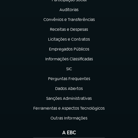
(abre em nova aba)
Auditorias
(abre em nova aba)
Convênios e Transferências
(abre em nova aba)
Receitas e Despesas
(abre em nova aba)
Licitações e Contratos
(abre em nova aba)
Empregados Públicos
(abre em nova aba)
Informações Classificadas
(abre em nova aba)
SIC
(abre em nova aba)
Perguntas Frequentes
(abre em nova aba)
Dados Abertos
(abre em nova aba)
Sanções Administrativas
(abre em nova aba)
Ferramentas e Aspectos Tecnológicos
(abre em nova aba)
Outras Informações
(abre em nova aba)
A EBC