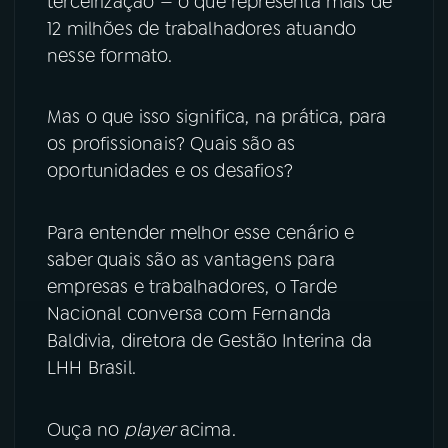
terceirização — o que representa mais de
12 milhões de trabalhadores atuando
YouTube
Facebook
nesse formato.
Instagram
X
Mas o que isso significa, na prática, para
TikTok
os profissionais? Quais são as
oportunidades e os desafios?
Para entender melhor esse cenário e
saber quais são as vantagens para
empresas e trabalhadores, o Tarde
Nacional conversa com Fernanda
Baldivia, diretora de Gestão Interina da
LHH Brasil.
Ouça no
player
acima.