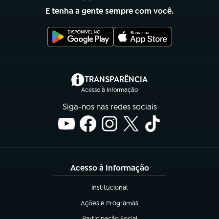
E tenha a gente sempre com você.
(abre em nova aba)
TRANSPARÊNCIA
Acesso à Informação
Siga-nos nas redes sociais
Acesso à Informação
Institucional
(abre em nova aba)
Ações e Programas
(abre em nova aba)
Participação Social