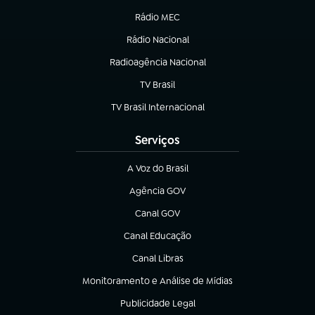
Rádio MEC
(abre em nova aba)
Rádio Nacional
Radioagência Nacional
(abre em nova aba)
TV Brasil
(abre em nova aba)
TV Brasil Internacional
(abre em nova aba)
Serviços
A Voz do Brasil
(abre em nova aba)
Agência GOV
(abre em nova aba)
Canal GOV
(abre em nova aba)
Canal Educação
(abre em nova aba)
Canal Libras
(abre em nova aba)
Monitoramento e Análise de Mídias
(abre em nova aba)
Publicidade Legal
(abre em nova aba)