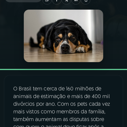
03
PROGRAMAÇÃO
04
PROGRAMAS
05
PODCASTS
06
VIDEOCASTS
O Brasil tem cerca de 160 milhões de
07
ÚLTIMAS
animais de estimação e mais de 400 mil
divórcios por ano. Com os pets cada vez
08
FESTIVAL DE MÚSICA
mais vistos como membros da família,
também aumentam as disputas sobre
ACOMPANHE A RÁDIO NACIONAL