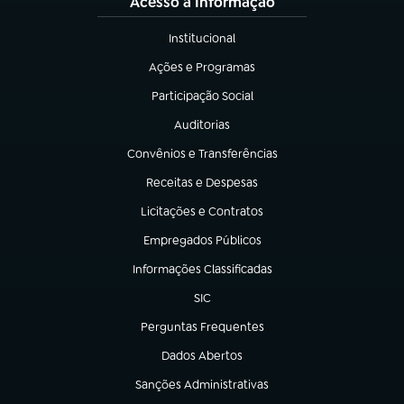
Acesso à Informação
Institucional
(abre em nova aba)
Ações e Programas
(abre em nova aba)
Participação Social
(abre em nova aba)
Auditorias
(abre em nova aba)
Convênios e Transferências
(abre em nova aba)
Receitas e Despesas
(abre em nova aba)
Licitações e Contratos
(abre em nova aba)
Empregados Públicos
(abre em nova aba)
Informações Classificadas
(abre em nova aba)
SIC
(abre em nova aba)
Perguntas Frequentes
(abre em nova aba)
Dados Abertos
(abre em nova aba)
Sanções Administrativas
(abre em nova aba)