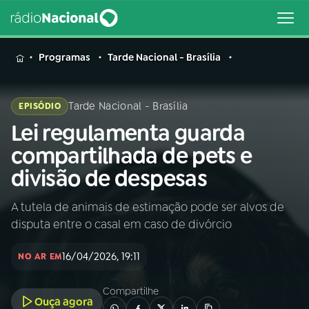
MENU
Programas
Tarde Nacional - Brasília
Tarde Nacional - Brasília
EPISÓDIO
Lei regulamenta guarda
Buscar
na
compartilhada de pets e
Rádio
Buscar
divisão de despesas
Nacional
A tutela de animais de estimação pode ser alvos de
AO VIVO
disputa entre o casal em caso de divórcio
01
INÍCIO
16/04/2026, 19:11
NO AR EM
Compartilhe
02
A RÁDIO
Ouça agora