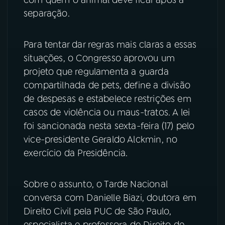
com quem o animal deve ficar após a
separação.
YouTube
Facebook
Para tentar dar regras mais claras a essas
Instagram
X
situações, o Congresso aprovou um
TikTok
projeto que regulamenta a guarda
compartilhada de pets, define a divisão
de despesas e estabelece restrições em
casos de violência ou maus-tratos. A lei
foi sancionada nesta sexta-feira (17) pelo
vice-presidente Geraldo Alckmin, no
exercício da Presidência.
Sobre o assunto, o Tarde Nacional
conversa com Danielle Biazi, doutora em
Direito Civil pela PUC de São Paulo,
especialista e professora de Direito de