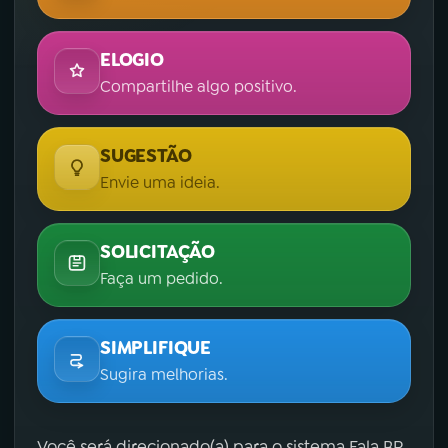
ELOGIO
Compartilhe algo positivo.
SUGESTÃO
Envie uma ideia.
SOLICITAÇÃO
Faça um pedido.
SIMPLIFIQUE
Sugira melhorias.
Você será direcionado(a) para o sistema Fala.BR,