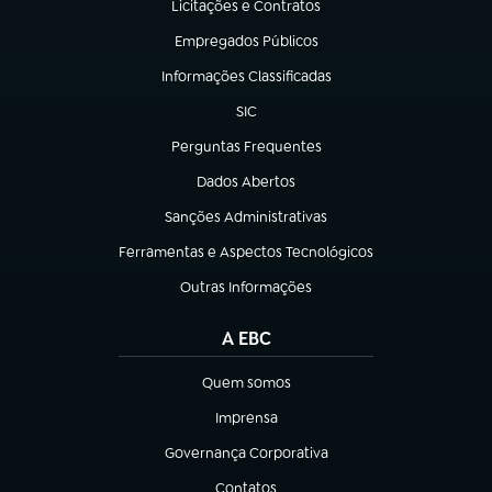
Licitações e Contratos
(abre em nova aba)
Empregados Públicos
(abre em nova aba)
Informações Classificadas
(abre em nova aba)
SIC
(abre em nova aba)
Perguntas Frequentes
(abre em nova aba)
Dados Abertos
(abre em nova aba)
Sanções Administrativas
(abre em nova aba)
Ferramentas e Aspectos Tecnológicos
(abre em nova aba)
Outras Informações
(abre em nova aba)
A EBC
Quem somos
(abre em nova aba)
Imprensa
(abre em nova aba)
Governança Corporativa
(abre em nova aba)
Contatos