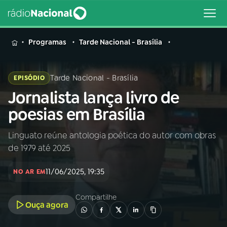
MENU
Programas
Tarde Nacional - Brasília
Tarde Nacional - Brasília
EPISÓDIO
Jornalista lança livro de
Buscar
na
poesias em Brasília
Rádio
Buscar
Nacional
Linguato reúne antologia poética do autor com obras
de 1979 até 2025
AO VIVO
11/06/2025, 19:35
NO AR EM
01
INÍCIO
Compartilhe
Ouça agora
02
A RÁDIO