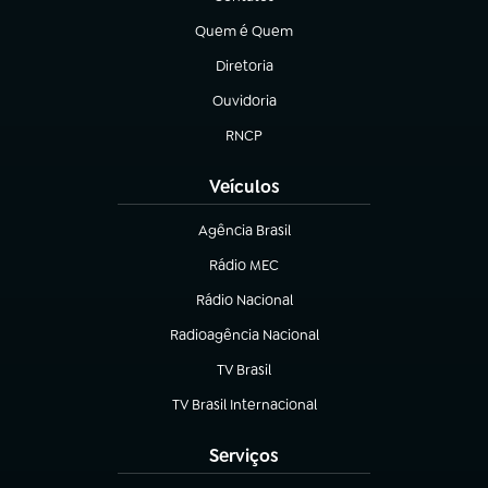
(abre em nova aba)
Quem é Quem
(abre em nova aba)
Diretoria
(abre em nova aba)
Ouvidoria
(abre em nova aba)
RNCP
(abre em nova aba)
Veículos
Agência Brasil
(abre em nova aba)
Rádio MEC
(abre em nova aba)
Rádio Nacional
Radioagência Nacional
(abre em nova aba)
TV Brasil
(abre em nova aba)
TV Brasil Internacional
(abre em nova aba)
Serviços