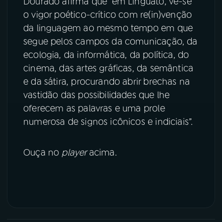
Dourado afirma que “em Linguato, vê-se
o vigor poético-crítico com re(in)venção
YouTube
Facebook
da linguagem ao mesmo tempo em que
segue pelos campos da comunicação, da
Instagram
X
ecologia, da informática, da política, do
cinema, das artes gráficas, da semântica
TikTok
e da sátira, procurando abrir brechas na
vastidão das possibilidades que lhe
oferecem as palavras e uma prole
numerosa de signos icônicos e indiciais”.
Ouça no
player
acima.