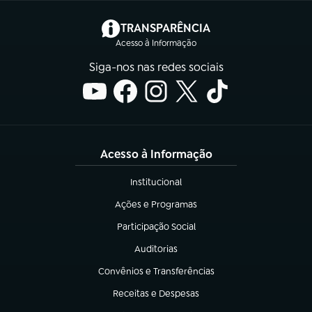
(abre em nova aba)
TRANSPARÊNCIA
Acesso à Informação
Siga-nos nas redes sociais
Acesso à Informação
Institucional
(abre em nova aba)
Ações e Programas
(abre em nova aba)
Participação Social
(abre em nova aba)
Auditorias
(abre em nova aba)
Convênios e Transferências
(abre em nova aba)
Receitas e Despesas
(abre em nova aba)