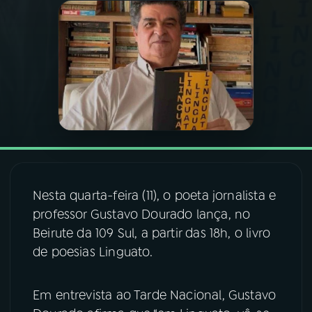
03
PROGRAMAÇÃO
04
PROGRAMAS
05
PODCASTS
06
VIDEOCASTS
Nesta quarta-feira (11), o poeta jornalista e
professor Gustavo Dourado lança, no
07
ÚLTIMAS
Beirute da 109 Sul, a partir das 18h, o livro
de poesias Linguato.
08
FESTIVAL DE MÚSICA
Em entrevista ao Tarde Nacional, Gustavo
ACOMPANHE A RÁDIO NACIONAL