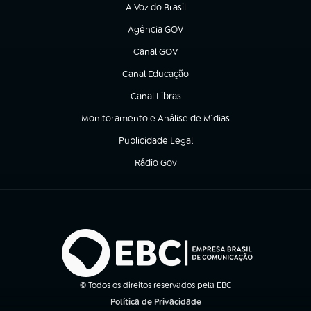
A Voz do Brasil
(abre em nova aba)
Agência GOV
(abre em nova aba)
Canal GOV
(abre em nova aba)
Canal Educação
(abre em nova aba)
Canal Libras
(abre em nova aba)
Monitoramento e Análise de Mídias
(abre em nova aba)
Publicidade Legal
(abre em nova aba)
Rádio Gov
(abre em nova aba)
© Todos os direitos reservados pela EBC
Política de Privacidade
(abre em nova aba)