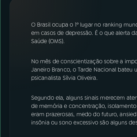
07
ÚLTIMAS
08
FESTIVAL DE MÚSICA
O Brasil ocupa o 1º lugar no ranking mun
em casos de depressão. É o que alerta 
Saúde (OMS).
ACOMPANHE A RÁDIO NACIONAL
YouTube
Facebook
No mês de conscientização sobre a impo
Janeiro Branco, o Tarde Nacional bateu
Instagram
X
psicanalista Sílvia Oliveira.
TikTok
Segundo ela, alguns sinais merecem aten
de memória e concentração, isolamento s
eram prazerosas, medo do futuro, ansieda
insônia ou sono excessivo são alguns dess