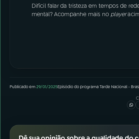
Difícil falar da tristeza em tempos de red
mental? Acompanhe mais no
player
aci
Publicado em
29/01/2025
Episódio
do programa
Tarde Nacional - Brasí
C
Dê sua opinião sobre a qualidade do 