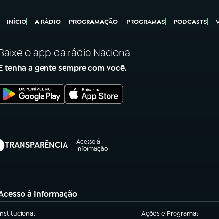
INÍCIO
A RÁDIO
PROGRAMAÇÃO
PROGRAMAS
PODCASTS
Baixe o app da rádio Nacional
E tenha a gente sempre com você.
Acesso à
TRANSPARÊNCIA
abre em nova aba)
Informação
Acesso à Informação
Institucional
Ações e Programas
(abre em nova aba)
(abre em nova aba)