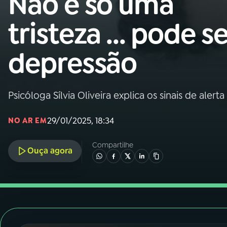
Não é só uma
Nacional
tristeza ... pode s
01
INÍCIO
depressão
02
A RÁDIO
Psicóloga Sílvia Oliveira explica os sinais de ale
03
PROGRAMAÇÃO
29/01/2025, 18:34
NO AR EM
04
PROGRAMAS
Compartilhe
Ouça agora
05
PODCASTS
06
VIDEOCASTS