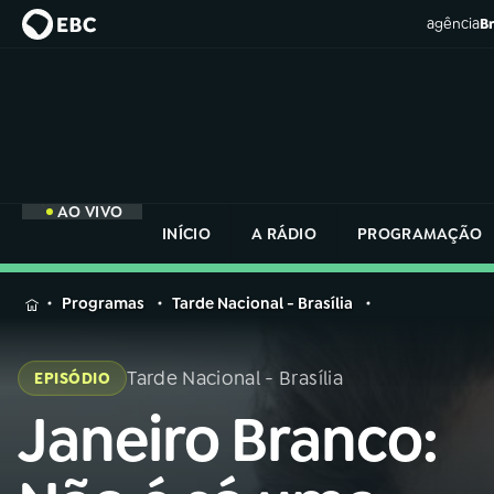
agência
Br
AO VIVO
INÍCIO
A RÁDIO
PROGRAMAÇÃO
MENU
Programas
Tarde Nacional - Brasília
Buscar
na
Tarde Nacional - Brasília
EPISÓDIO
Rádio
Buscar
Nacional
Janeiro Branco:
Buscar
na
Rádio
AO VIVO