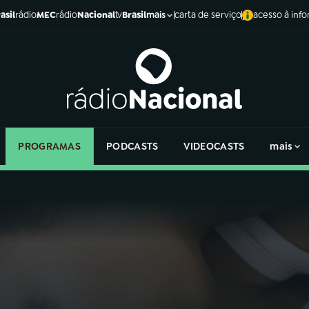
asil
rádio
MEC
rádio
Nacional
tv
Brasil
carta de serviço
acesso à inf
mais
PROGRAMAS
PODCASTS
VIDEOCASTS
mais