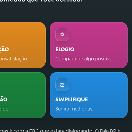
.
ÇÃO
ELOGIO
 insatisfação.
Compartilhe algo positivo.
ÇÃO
SIMPLIFIQUE
dido.
Sugira melhorias.
 mas é com a EBC que estará dialogando. O Fala.BR é