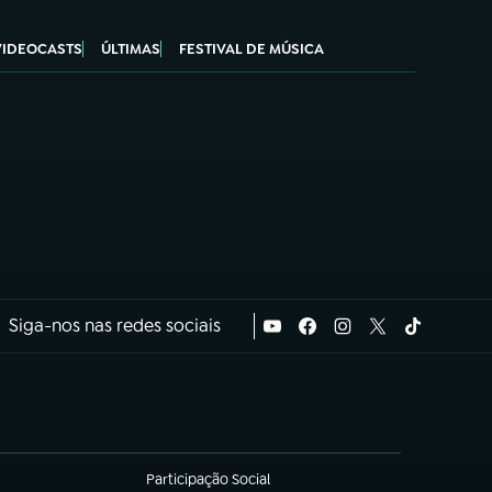
VIDEOCASTS
ÚLTIMAS
FESTIVAL DE MÚSICA
Siga-nos nas redes sociais
Participação Social
(abre em nova aba)