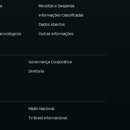
as
Receitas e Despesas
(abre em nova aba)
Informações Classificadas
(abre em nova aba)
Dados Abertos
(abre em nova aba)
Tecnológicos
Outras Informações
(abre em nova aba)
Governança Corporativa
(abre em nova aba)
Diretoria
(abre em nova aba)
Rádio Nacional
TV Brasil Internacional
(abre em nova aba)