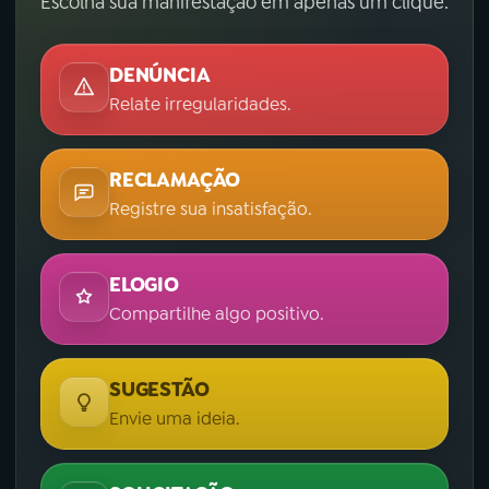
Escolha sua manifestação em apenas um clique.
DENÚNCIA
Relate irregularidades.
RECLAMAÇÃO
Registre sua insatisfação.
ELOGIO
Compartilhe algo positivo.
SUGESTÃO
Envie uma ideia.