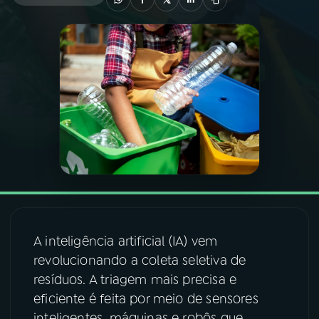
03
PROGRAMAÇÃO
04
PROGRAMAS
05
PODCASTS
06
VIDEOCASTS
07
ÚLTIMAS
A inteligência artificial (IA) vem
revolucionando a coleta seletiva de
08
FESTIVAL DE MÚSICA
resíduos. A triagem mais precisa e
eficiente é feita por meio de sensores
ACOMPANHE A RÁDIO NACIONAL
inteligentes, máquinas e robôs que