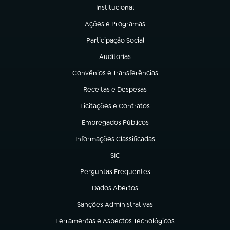
Institucional
(abre em nova aba)
Ações e Programas
(abre em nova aba)
Participação Social
(abre em nova aba)
Auditorias
(abre em nova aba)
Convênios e Transferências
(abre em nova aba)
Receitas e Despesas
(abre em nova aba)
Licitações e Contratos
(abre em nova aba)
Empregados Públicos
(abre em nova aba)
Informações Classificadas
(abre em nova aba)
SIC
(abre em nova aba)
Perguntas Frequentes
(abre em nova aba)
Dados Abertos
(abre em nova aba)
Sanções Administrativas
(abre em nova aba)
Ferramentas e Aspectos Tecnológicos
(abre em nova aba)