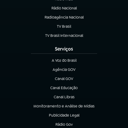
(abre em nova aba)
Rádio Nacional
Radioagência Nacional
(abre em nova aba)
TV Brasil
(abre em nova aba)
TV Brasil Internacional
(abre em nova aba)
Serviços
A Voz do Brasil
(abre em nova aba)
Agência GOV
(abre em nova aba)
Canal GOV
(abre em nova aba)
Canal Educação
(abre em nova aba)
Canal Libras
(abre em nova aba)
Monitoramento e Análise de Mídias
(abre em nova aba)
Publicidade Legal
(abre em nova aba)
Rádio Gov
(abre em nova aba)