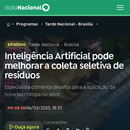
MENU
Programas
Tarde Nacional - Brasília
Tarde Nacional - Brasília
EPISÓDIO
Inteligência Artificial pode
Buscar
na
melhorar a coleta seletiva de
Rádio
Buscar
resíduos
Nacional
Especialista comenta desafios para a aplicação da
AO VIVO
nova tecnologia no setor
01
INÍCIO
06/03/2025, 18:33
NO AR EM
Compartilhe
02
A RÁDIO
Ouça agora