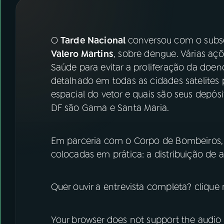
07
ÚLTIMAS
08
FESTIVAL DE MÚSICA
O
Tarde Nacional
conversou com o subse
Valero Martins
, sobre dengue. Várias aç
Saúde para evitar a proliferação da doe
ACOMPANHE A RÁDIO NACIONAL
detalhado em todas as cidades satelites pa
YouTube
Facebook
espacial do vetor e quais são seus depósit
DF são Gama e Santa Maria.
Instagram
X
TikTok
Em parceria com o Corpo de Bombeiros,
colocadas em prática: a distribuição de
Quer ouvir a entrevista completa? clique 
Your browser does not support the audio