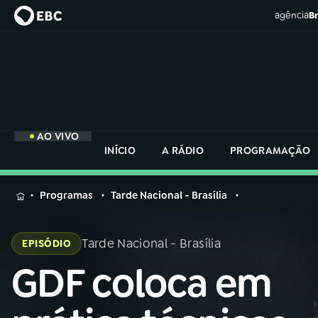
agência
Br
AO VIVO
INÍCIO
A RÁDIO
PROGRAMAÇÃO
MENU
Programas
Tarde Nacional - Brasília
Buscar
na
Tarde Nacional - Brasília
EPISÓDIO
Rádio
Buscar
Nacional
GDF coloca em
Buscar
na
Rádio
AO VIVO