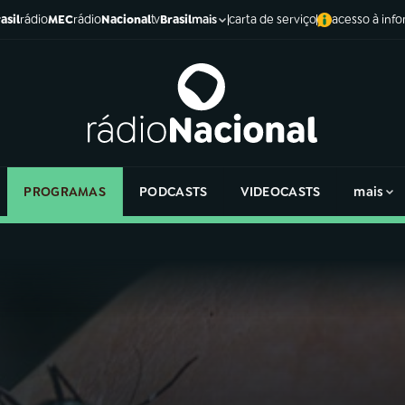
asil
rádio
MEC
rádio
Nacional
tv
Brasil
carta de serviço
acesso à inf
mais
PROGRAMAS
PODCASTS
VIDEOCASTS
mais