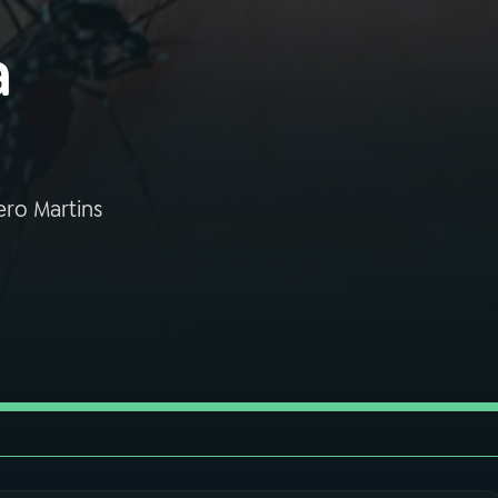
a
ero Martins