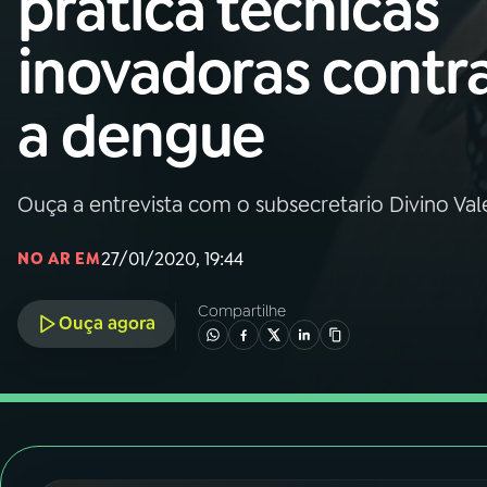
prática técnicas
Nacional
inovadoras contr
01
INÍCIO
a dengue
02
A RÁDIO
Ouça a entrevista com o subsecretario Divino Val
03
PROGRAMAÇÃO
27/01/2020, 19:44
NO AR EM
04
PROGRAMAS
Compartilhe
Ouça agora
05
PODCASTS
06
VIDEOCASTS