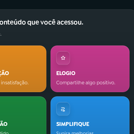
conteúdo que você acessou.
.
ÇÃO
ELOGIO
 insatisfação.
Compartilhe algo positivo.
ÇÃO
SIMPLIFIQUE
dido.
Sugira melhorias.