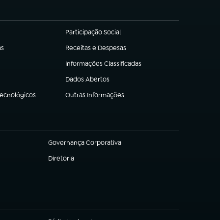
Participação Social
(abre em nova aba)
as
Receitas e Despesas
(abre em nova aba)
Informações Classificadas
(abre em nova aba)
Dados Abertos
(abre em nova aba)
Tecnológicos
Outras Informações
(abre em nova aba)
Governança Corporativa
(abre em nova aba)
Diretoria
(abre em nova aba)