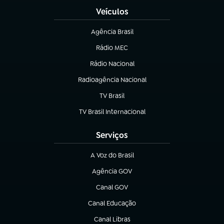
Veículos
Agência Brasil
(abre em nova aba)
Rádio MEC
(abre em nova aba)
Rádio Nacional
Radioagência Nacional
(abre em nova aba)
TV Brasil
(abre em nova aba)
TV Brasil Internacional
(abre em nova aba)
Serviços
A Voz do Brasil
(abre em nova aba)
Agência GOV
(abre em nova aba)
Canal GOV
(abre em nova aba)
Canal Educação
(abre em nova aba)
Canal Libras
(abre em nova aba)