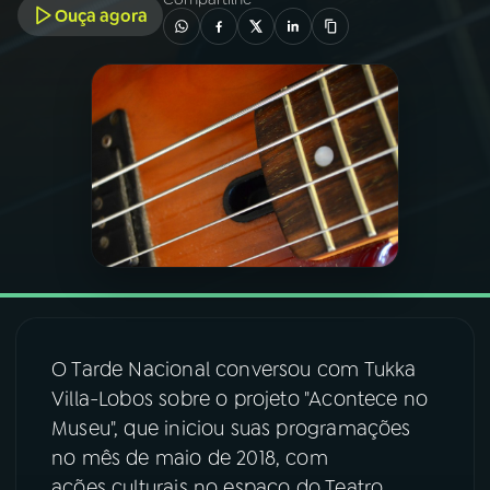
Ouça agora
03
PROGRAMAÇÃO
04
PROGRAMAS
05
PODCASTS
06
VIDEOCASTS
07
ÚLTIMAS
O Tarde Nacional conversou com Tukka
Villa-Lobos sobre o projeto "Acontece no
08
FESTIVAL DE MÚSICA
Museu", que iniciou suas programações
no mês de maio de 2018, com
ACOMPANHE A RÁDIO NACIONAL
ações culturais no espaço do Teatro