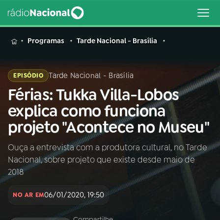
MENU
Programas
Tarde Nacional - Brasília
Tarde Nacional - Brasília
EPISÓDIO
Férias: Tukka Villa-Lobos
Buscar
na
explica como funciona
Rádio
Buscar
projeto "Acontece no Museu"
Nacional
Ouça a entrevista com a produtora cultural, no Tarde
AO VIVO
Nacional, sobre projeto que existe desde maio de
2018
01
INÍCIO
06/01/2020, 19:50
NO AR EM
02
A RÁDIO
Compartilhe