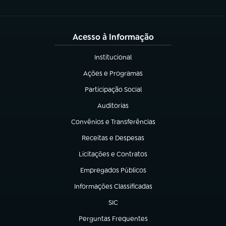
Acesso à Informação
Institucional
(abre em nova aba)
Ações e Programas
(abre em nova aba)
Participação Social
(abre em nova aba)
Auditorias
(abre em nova aba)
Convênios e Transferências
(abre em nova aba)
Receitas e Despesas
(abre em nova aba)
Licitações e Contratos
(abre em nova aba)
Empregados Públicos
(abre em nova aba)
Informações Classificadas
(abre em nova aba)
SIC
(abre em nova aba)
Perguntas Frequentes
(abre em nova aba)