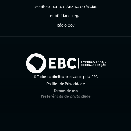
Monitoramento e Análise de Mídias
(abre em nova aba)
Publicidade Legal
(abre em nova aba)
Rádio Gov
(abre em nova aba)
© Todos os direitos reservados pela EBC
Política de Privacidade
(abre em nova aba)
Termos de uso
(abre em nova aba)
Preferências de privacidade