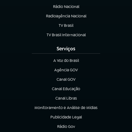
Rádio Nacional
Radioagência Nacional
(abre em nova aba)
TV Brasil
(abre em nova aba)
TV Brasil Internacional
(abre em nova aba)
Serviços
A Voz do Brasil
(abre em nova aba)
Agência GOV
(abre em nova aba)
Canal GOV
(abre em nova aba)
Canal Educação
(abre em nova aba)
Canal Libras
(abre em nova aba)
Monitoramento e Análise de Mídias
(abre em nova aba)
Publicidade Legal
(abre em nova aba)
Rádio Gov
(abre em nova aba)