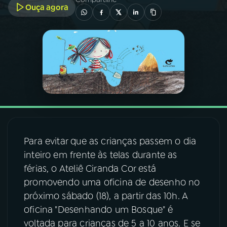
Ouça agora
03
PROGRAMAÇÃO
04
PROGRAMAS
05
PODCASTS
06
VIDEOCASTS
Para evitar que as crianças passem o dia
inteiro em frente às telas durante as
07
ÚLTIMAS
férias, o Ateliê Ciranda Cor está
promovendo uma oficina de desenho no
08
FESTIVAL DE MÚSICA
próximo sábado (18), a partir das 10h. A
oficina "Desenhando um Bosque" é
voltada para crianças de 5 a 10 anos. E se
ACOMPANHE A RÁDIO NACIONAL