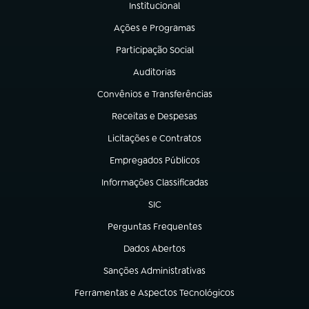
Institucional
(abre em nova aba)
Ações e Programas
(abre em nova aba)
Participação Social
(abre em nova aba)
Auditorias
(abre em nova aba)
Convênios e Transferências
(abre em nova aba)
Receitas e Despesas
(abre em nova aba)
Licitações e Contratos
(abre em nova aba)
Empregados Públicos
(abre em nova aba)
Informações Classificadas
(abre em nova aba)
SIC
(abre em nova aba)
Perguntas Frequentes
(abre em nova aba)
Dados Abertos
(abre em nova aba)
Sanções Administrativas
(abre em nova aba)
Ferramentas e Aspectos Tecnológicos
(abre em nova aba)