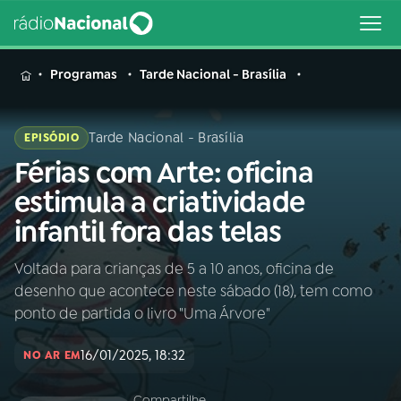
MENU
Programas
Tarde Nacional - Brasília
Tarde Nacional - Brasília
EPISÓDIO
Férias com Arte: oficina
Buscar
na
estimula a criatividade
Rádio
Buscar
infantil fora das telas
Nacional
Voltada para crianças de 5 a 10 anos, oficina de
AO VIVO
desenho que acontece neste sábado (18), tem como
ponto de partida o livro "Uma Árvore"
01
INÍCIO
16/01/2025, 18:32
NO AR EM
02
A RÁDIO
Compartilhe