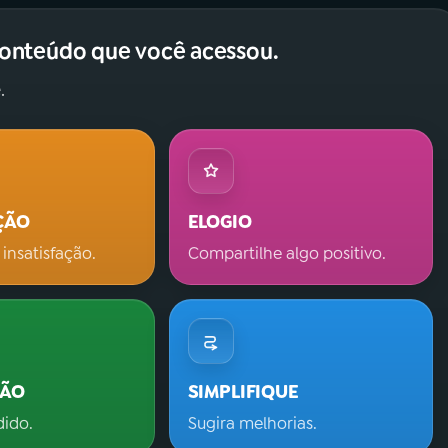
conteúdo que você acessou.
.
ÇÃO
ELOGIO
 insatisfação.
Compartilhe algo positivo.
ÇÃO
SIMPLIFIQUE
dido.
Sugira melhorias.