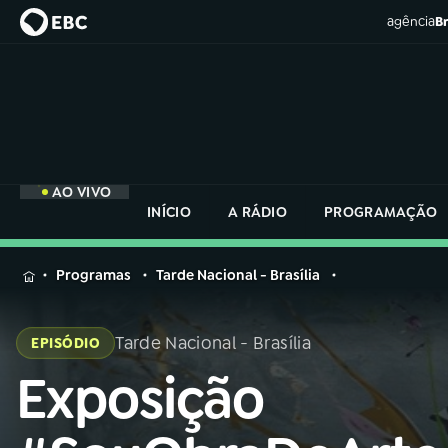
agência
Br
AO VIVO
INÍCIO
A RÁDIO
PROGRAMAÇÃO
MENU
Programas
Tarde Nacional - Brasília
Buscar
na
Tarde Nacional - Brasília
EPISÓDIO
Rádio
Buscar
Nacional
Exposição
Buscar
na
Rádio
AO VIVO