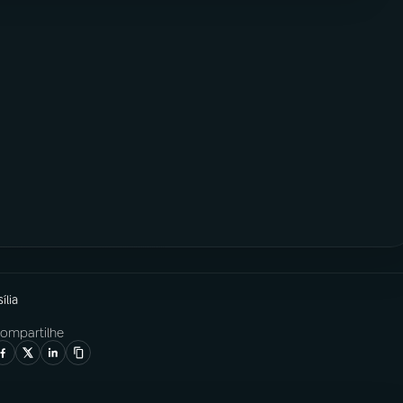
ília
ompartilhe