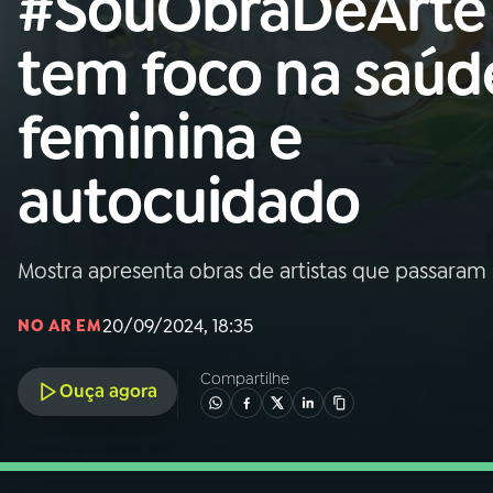
#SouObraDeArte
Nacional
tem foco na saúd
01
INÍCIO
feminina e
02
A RÁDIO
autocuidado
03
PROGRAMAÇÃO
Mostra apresenta obras de artistas que passara
04
PROGRAMAS
20/09/2024, 18:35
NO AR EM
05
PODCASTS
Compartilhe
Ouça agora
06
VIDEOCASTS