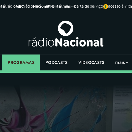
asil
rádio
MEC
rádio
Nacional
tv
Brasil
carta de serviço
acesso à inf
mais
PROGRAMAS
PODCASTS
VIDEOCASTS
mais