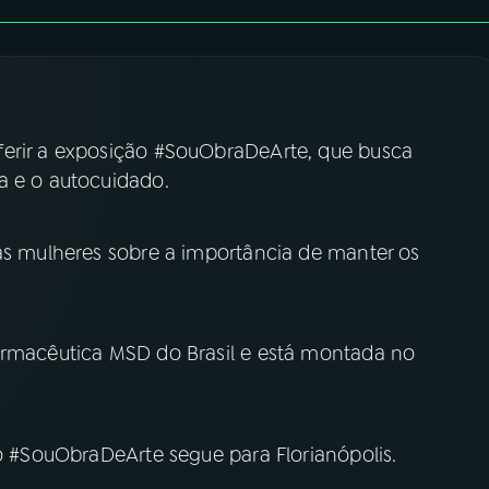
ferir a exposição #SouObraDeArte, que busca
a e o autocuidado.
 as mulheres sobre a importância de manter os
armacêutica MSD do Brasil e está montada no
ão #SouObraDeArte segue para Florianópolis.