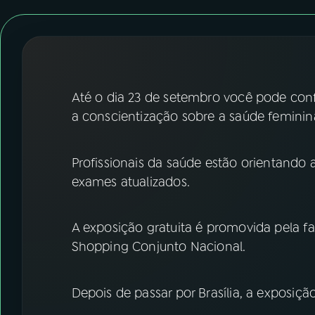
07
ÚLTIMAS
08
FESTIVAL DE MÚSICA
ACOMPANHE A RÁDIO NACIONAL
Até o dia 23 de setembro você pode con
a conscientização sobre a saúde feminin
YouTube
Facebook
Instagram
X
Profissionais da saúde estão orientando
exames atualizados.
TikTok
A exposição gratuita é promovida pela f
Shopping Conjunto Nacional.
Depois de passar por Brasília, a exposiç