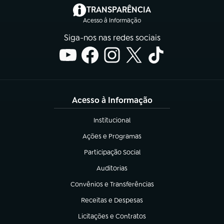
(abre em nova aba)
TRANSPARÊNCIA
Acesso à Informação
Siga-nos nas redes sociais
Acesso à Informação
Institucional
(abre em nova aba)
Ações e Programas
(abre em nova aba)
Participação Social
(abre em nova aba)
Auditorias
(abre em nova aba)
Convênios e Transferências
(abre em nova aba)
Receitas e Despesas
(abre em nova aba)
Licitações e Contratos
(abre em nova aba)