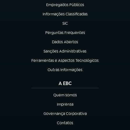
Empregados Públicos
(abre em nova aba)
Informações Classificadas
(abre em nova aba)
SIC
(abre em nova aba)
Perguntas Frequentes
(abre em nova aba)
Dados Abertos
(abre em nova aba)
Sanções Administrativas
(abre em nova aba)
Ferramentas e Aspectos Tecnológicos
(abre em nova aba)
Outras Informações
(abre em nova aba)
A EBC
Quem somos
(abre em nova aba)
Imprensa
(abre em nova aba)
Governança Corporativa
(abre em nova aba)
Contatos
(abre em nova aba)