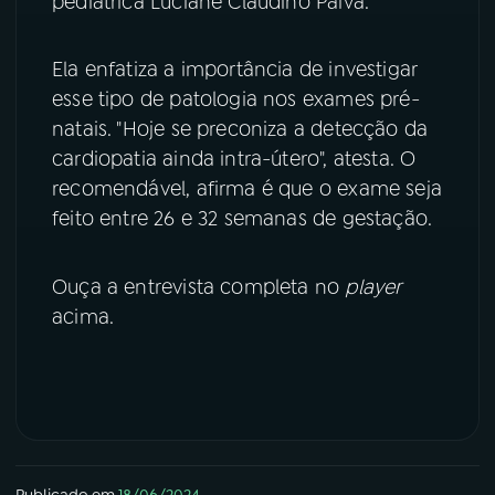
pediátrica Luciane Claudino Paiva.
YouTube
Facebook
Ela enfatiza a importância de investigar
esse tipo de patologia nos exames pré-
Instagram
X
natais. "Hoje se preconiza a detecção da
TikTok
cardiopatia ainda intra-útero", atesta. O
recomendável, afirma é que o exame seja
feito entre 26 e 32 semanas de gestação.
Ouça a entrevista completa no
player
acima.