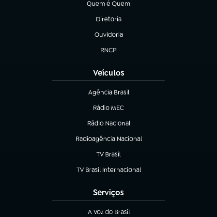
Quem é Quem
(abre em nova aba)
Diretoria
(abre em nova aba)
Ouvidoria
(abre em nova aba)
RNCP
(abre em nova aba)
Veículos
Agência Brasil
(abre em nova aba)
Rádio MEC
(abre em nova aba)
Rádio Nacional
Radioagência Nacional
(abre em nova aba)
TV Brasil
(abre em nova aba)
TV Brasil Internacional
(abre em nova aba)
Serviços
A Voz do Brasil
(abre em nova aba)