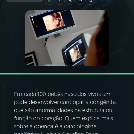
03
PROGRAMAÇÃO
04
PROGRAMAS
05
PODCASTS
06
VIDEOCASTS
Em cada 100 bebês nascidos vivos um
07
ÚLTIMAS
pode desenvolver cardiopatia congênita,
que são anormalidades na estrutura ou
08
FESTIVAL DE MÚSICA
função do coração. Quem explica mais
sobre a doença é a cardiologista
ACOMPANHE A RÁDIO NACIONAL