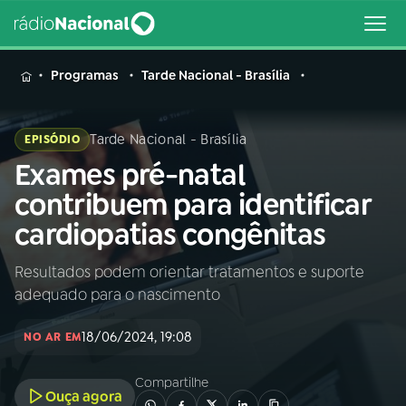
MENU
Programas
Tarde Nacional - Brasília
Tarde Nacional - Brasília
EPISÓDIO
Exames pré-natal
Buscar
na
contribuem para identificar
Rádio
Buscar
cardiopatias congênitas
Nacional
Resultados podem orientar tratamentos e suporte
AO VIVO
adequado para o nascimento
01
INÍCIO
18/06/2024, 19:08
NO AR EM
Compartilhe
02
A RÁDIO
Ouça agora