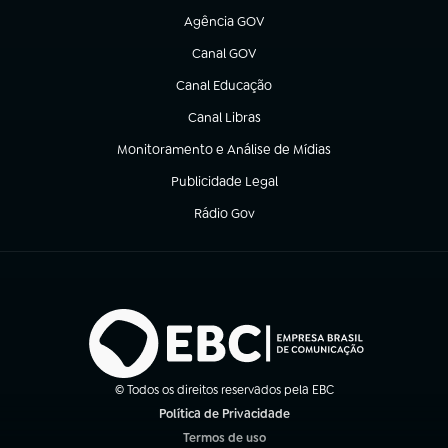
Agência GOV
(abre em nova aba)
Canal GOV
(abre em nova aba)
Canal Educação
(abre em nova aba)
Canal Libras
(abre em nova aba)
Monitoramento e Análise de Mídias
(abre em nova aba)
Publicidade Legal
(abre em nova aba)
Rádio Gov
(abre em nova aba)
© Todos os direitos reservados pela EBC
Política de Privacidade
(abre em nova aba)
Termos de uso