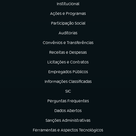
Institucional
(abre em nova aba)
Ações e Programas
(abre em nova aba)
Participação Social
(abre em nova aba)
Auditorias
(abre em nova aba)
Convênios e Transferências
(abre em nova aba)
Receitas e Despesas
(abre em nova aba)
Licitações e Contratos
(abre em nova aba)
Empregados Públicos
(abre em nova aba)
Informações Classificadas
(abre em nova aba)
SIC
(abre em nova aba)
Perguntas Frequentes
(abre em nova aba)
Dados Abertos
(abre em nova aba)
Sanções Administrativas
(abre em nova aba)
Ferramentas e Aspectos Tecnológicos
(abre em nova aba)