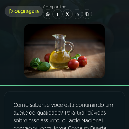
Compartilhe
Ouça agora
03
PROGRAMAÇÃO
04
PROGRAMAS
05
PODCASTS
06
VIDEOCASTS
07
ÚLTIMAS
Como saber se você está conumindo um
08
FESTIVAL DE MÚSICA
azeite de qualidade? Para tirar dúvidas
sobre esse assunto, o Tarde Nacional
ACOMPANHE A RÁDIO NACIONAL
conversou com Jorge Cordeiro Duarte,