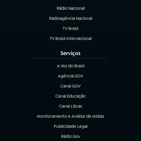
(abre em nova aba)
Rádio Nacional
Radioagência Nacional
(abre em nova aba)
TV Brasil
(abre em nova aba)
TV Brasil Internacional
(abre em nova aba)
Serviços
A Voz do Brasil
(abre em nova aba)
Agência GOV
(abre em nova aba)
Canal GOV
(abre em nova aba)
Canal Educação
(abre em nova aba)
Canal Libras
(abre em nova aba)
Monitoramento e Análise de Mídias
(abre em nova aba)
Publicidade Legal
(abre em nova aba)
Rádio Gov
(abre em nova aba)