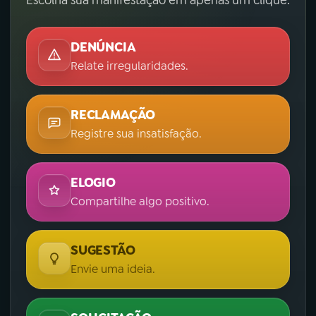
Escolha sua manifestação em apenas um clique.
DENÚNCIA
Relate irregularidades.
RECLAMAÇÃO
Registre sua insatisfação.
ELOGIO
Compartilhe algo positivo.
SUGESTÃO
Envie uma ideia.