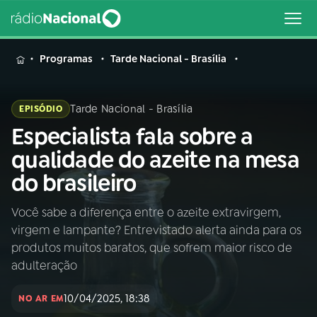
MENU
Programas
Tarde Nacional - Brasília
Tarde Nacional - Brasília
EPISÓDIO
Especialista fala sobre a
Buscar
na
qualidade do azeite na mesa
Rádio
Buscar
do brasileiro
Nacional
Você sabe a diferença entre o azeite extravirgem,
AO VIVO
virgem e lampante? Entrevistado alerta ainda para os
produtos muitos baratos, que sofrem maior risco de
01
INÍCIO
adulteração
10/04/2025, 18:38
NO AR EM
02
A RÁDIO