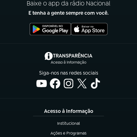
Baixe o app da rádio Nacional
E tenha a gente sempre com você.
(abre em nova aba)
TRANSPARÊNCIA
Acesso à Informação
Siga-nos nas redes sociais
Acesso à Informação
Institucional
(abre em nova aba)
Ações e Programas
(abre em nova aba)