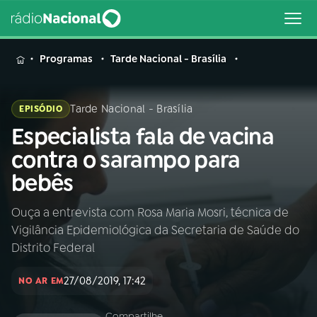
MENU
Programas
Tarde Nacional - Brasília
Tarde Nacional - Brasília
EPISÓDIO
Especialista fala de vacina
Buscar
na
contra o sarampo para
Rádio
Buscar
bebês
Nacional
Ouça a entrevista com Rosa Maria Mosri, técnica de
AO VIVO
Vigilância Epidemiológica da Secretaria de Saúde do
Distrito Federal
01
INÍCIO
27/08/2019, 17:42
NO AR EM
02
A RÁDIO
Compartilhe