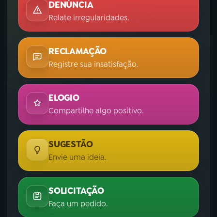
DENÚNCIA
Relate irregularidades.
RECLAMAÇÃO
Registre sua insatisfação.
ELOGIO
Compartilhe algo positivo.
SUGESTÃO
Envie uma ideia.
SOLICITAÇÃO
Faça um pedido.