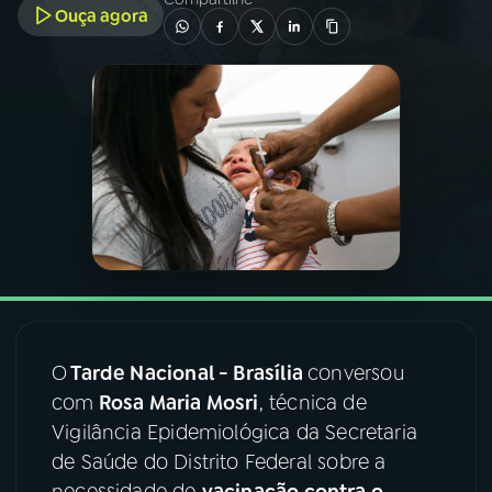
Ouça agora
03
PROGRAMAÇÃO
04
PROGRAMAS
05
PODCASTS
06
VIDEOCASTS
07
ÚLTIMAS
O
Tarde Nacional - Brasília
conversou
com
Rosa Maria Mosri
, técnica de
08
FESTIVAL DE MÚSICA
Vigilância Epidemiológica da Secretaria
de Saúde do Distrito Federal sobre a
ACOMPANHE A RÁDIO NACIONAL
necessidade de
vacinação contra o