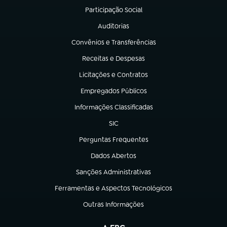
Participação Social
(abre em nova aba)
Auditorias
(abre em nova aba)
Convênios e Transferências
(abre em nova aba)
Receitas e Despesas
(abre em nova aba)
Licitações e Contratos
(abre em nova aba)
Empregados Públicos
(abre em nova aba)
Informações Classificadas
(abre em nova aba)
SIC
(abre em nova aba)
Perguntas Frequentes
(abre em nova aba)
Dados Abertos
(abre em nova aba)
Sanções Administrativas
(abre em nova aba)
Ferramentas e Aspectos Tecnológicos
(abre em nova aba)
Outras Informações
(abre em nova aba)