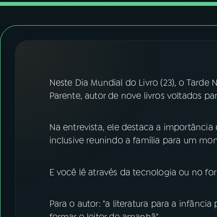
07
ÚLTIMAS
08
FESTIVAL DE MÚSICA
ACOMPANHE A RÁDIO NACIONAL
Neste Dia Mundial do Livro (23), o Tarde
YouTube
Facebook
Parente, autor de nove livros voltados par
Instagram
X
Na entrevista, ele destaca a importância 
TikTok
inclusive reunindo a família para um mo
E você lê através da tecnologia ou no for
Para o autor: "a literatura para a infânci