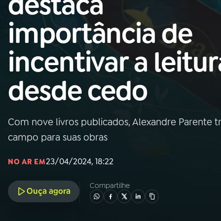
destaca
Nacional
importância de
01
INÍCIO
incentivar a leitur
02
A RÁDIO
desde cedo
03
PROGRAMAÇÃO
Com nove livros publicados, Alexandre Parente tr
04
PROGRAMAS
campo para suas obras
05
PODCASTS
23/04/2024, 18:22
NO AR EM
Compartilhe
Ouça agora
06
VIDEOCASTS