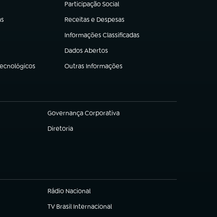
Participação Social
(abre em nova aba)
as
Receitas e Despesas
(abre em nova aba)
Informações Classificadas
(abre em nova aba)
Dados Abertos
(abre em nova aba)
Tecnológicos
Outras Informações
(abre em nova aba)
Governança Corporativa
(abre em nova aba)
Diretoria
(abre em nova aba)
Rádio Nacional
TV Brasil Internacional
(abre em nova aba)