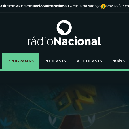
asil
rádio
MEC
rádio
Nacional
tv
Brasil
carta de serviço
acesso à inf
mais
PROGRAMAS
PODCASTS
VIDEOCASTS
mais