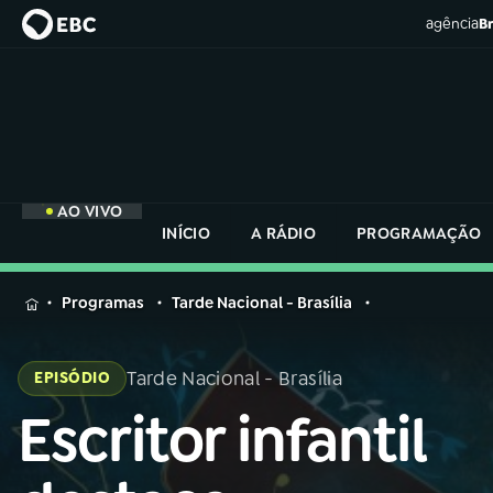
agência
Br
AO VIVO
INÍCIO
A RÁDIO
PROGRAMAÇÃO
MENU
Programas
Tarde Nacional - Brasília
Buscar
na
Tarde Nacional - Brasília
EPISÓDIO
Rádio
Buscar
Nacional
Escritor infantil
Buscar
na
Rádio
AO VIVO