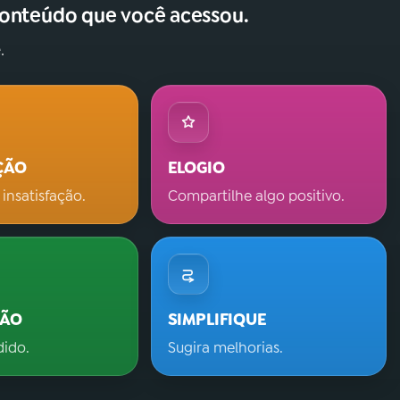
conteúdo que você acessou.
.
ÇÃO
ELOGIO
 insatisfação.
Compartilhe algo positivo.
ÇÃO
SIMPLIFIQUE
dido.
Sugira melhorias.