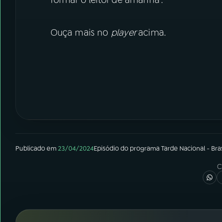
formar o leitor de amanhã".
Ouça mais no
player
acima.
Publicado em
23/04/2024
Episódio
do programa
Tarde Nacional - Bras
C