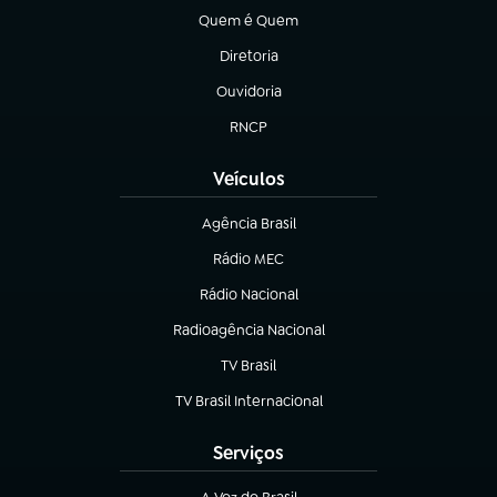
Quem é Quem
(abre em nova aba)
Diretoria
(abre em nova aba)
Ouvidoria
(abre em nova aba)
RNCP
(abre em nova aba)
Veículos
Agência Brasil
(abre em nova aba)
Rádio MEC
(abre em nova aba)
Rádio Nacional
Radioagência Nacional
(abre em nova aba)
TV Brasil
(abre em nova aba)
TV Brasil Internacional
(abre em nova aba)
Serviços