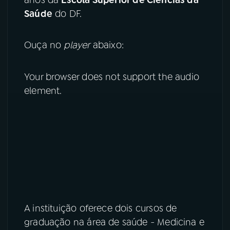
Saúde
do DF.
YouTube
Facebook
Ouça no
player
abaixo:
Instagram
X
TikTok
Your browser does not support the audio
element.
A instituição oferece dois cursos de
graduação na área de saúde - Medicina e