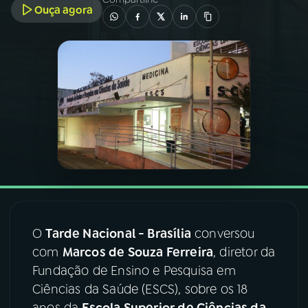
Ouça agora
03
PROGRAMAÇÃO
04
PROGRAMAS
05
PODCASTS
06
VIDEOCASTS
07
ÚLTIMAS
O
Tarde Nacional - Brasília
conversou
com
Marcos de Souza Ferreira
, diretor da
08
FESTIVAL DE MÚSICA
Fundação de Ensino e Pesquisa em
Ciências da Saúde (ESCS), sobre os 18
ACOMPANHE A RÁDIO NACIONAL
anos da
Escola Superior de Ciências da