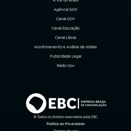
A Voz do Brasil
(abre em nova aba)
Agência GOV
(abre em nova aba)
Canal GOV
(abre em nova aba)
Canal Educação
(abre em nova aba)
Canal Libras
(abre em nova aba)
Monitoramento e Análise de Mídias
(abre em nova aba)
Publicidade Legal
(abre em nova aba)
Rádio Gov
(abre em nova aba)
© Todos os direitos reservados pela EBC
Política de Privacidade
(abre em nova aba)