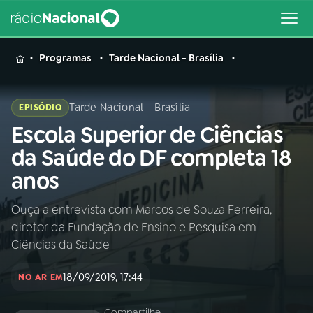
MENU
Programas
Tarde Nacional - Brasília
Tarde Nacional - Brasília
EPISÓDIO
Escola Superior de Ciências
Buscar
na
da Saúde do DF completa 18
Rádio
Buscar
anos
Nacional
Ouça a entrevista com Marcos de Souza Ferreira,
AO VIVO
diretor da Fundação de Ensino e Pesquisa em
Ciências da Saúde
01
INÍCIO
18/09/2019, 17:44
NO AR EM
02
A RÁDIO
Compartilhe