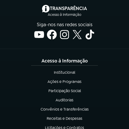
(abre em nova aba)
TRANSPARÊNCIA
Acesso à Informação
Siga-nos nas redes sociais
Acesso à Informação
Institucional
(abre em nova aba)
Ações e Programas
(abre em nova aba)
Participação Social
(abre em nova aba)
Auditorias
(abre em nova aba)
Convênios e Transferências
(abre em nova aba)
Receitas e Despesas
(abre em nova aba)
Licitações e Contratos