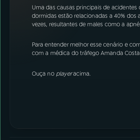
07
ÚLTIMAS
Uma das causas principais de acidentes d
dormidas estão relacionadas a 40% dos ac
08
FESTIVAL DE MÚSICA
vezes, resultantes de males como a apné
ACOMPANHE A RÁDIO NACIONAL
Para entender melhor esse cenário e como
com a médica do tráfego Amanda Costa
YouTube
Facebook
Instagram
X
Ouça no
player
acima.
TikTok