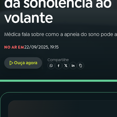
da sonolência ao
Nacional
volante
01
INÍCIO
02
A RÁDIO
Médica fala sobre como a apneia do sono pode au
22/09/2025, 19:15
NO AR EM
03
PROGRAMAÇÃO
Compartilhe
Ouça agora
04
PROGRAMAS
05
PODCASTS
06
VIDEOCASTS