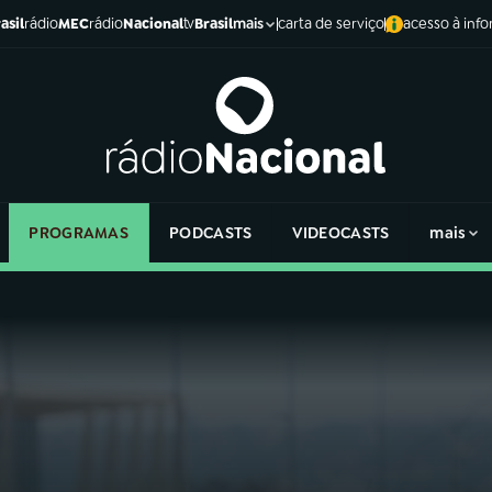
asil
rádio
MEC
rádio
Nacional
tv
Brasil
carta de serviço
acesso à inf
mais
PROGRAMAS
PODCASTS
VIDEOCASTS
mais