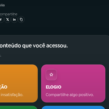
ília
ompartilhe
conteúdo que você acessou.
.
ÇÃO
ELOGIO
 insatisfação.
Compartilhe algo positivo.