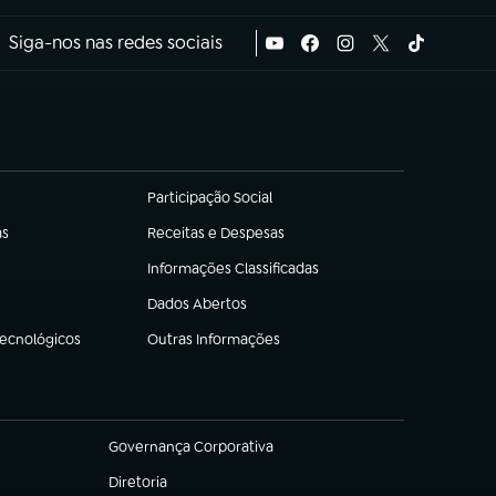
Siga-nos nas redes sociais
Participação Social
(abre em nova aba)
as
Receitas e Despesas
(abre em nova aba)
Informações Classificadas
(abre em nova aba)
Dados Abertos
(abre em nova aba)
Tecnológicos
Outras Informações
(abre em nova aba)
Governança Corporativa
(abre em nova aba)
Diretoria
(abre em nova aba)