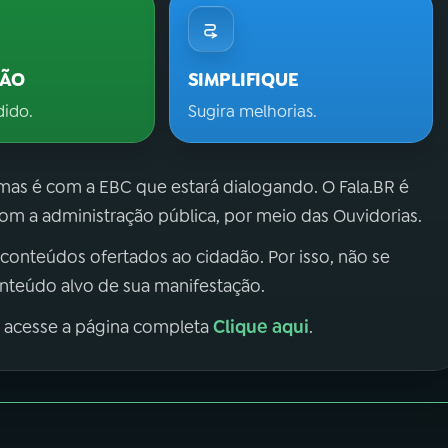
ÇÃO
SIMPLIFIQUE
dido.
Sugira melhorias.
 mas é com a EBC que estará dialogando. O Fala.BR é
m a administração pública, por meio das Ouvidorias.
 conteúdos ofertados ao cidadão. Por isso, não se
onteúdo alvo de sua manifestação.
Clique aqui
, acesse a página completa
.