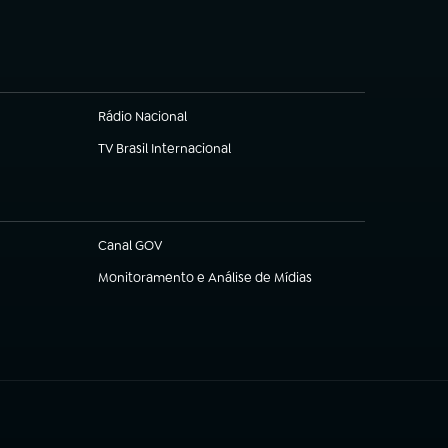
Rádio Nacional
TV Brasil Internacional
(abre em nova aba)
Canal GOV
(abre em nova aba)
Monitoramento e Análise de Mídias
(abre em nova aba)