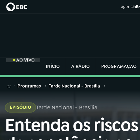
agência
Br
AO VIVO
INÍCIO
A RÁDIO
PROGRAMAÇÃO
MENU
Programas
Tarde Nacional - Brasília
Buscar
na
Tarde Nacional - Brasília
EPISÓDIO
Rádio
Buscar
Nacional
Entenda os riscos
Buscar
na
Rádio
AO VIVO