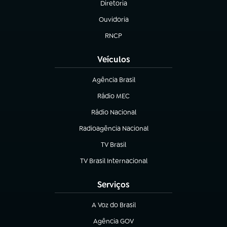
Diretoria
(abre em nova aba)
Ouvidoria
(abre em nova aba)
RNCP
(abre em nova aba)
Veículos
Agência Brasil
(abre em nova aba)
Rádio MEC
(abre em nova aba)
Rádio Nacional
Radioagência Nacional
(abre em nova aba)
TV Brasil
(abre em nova aba)
TV Brasil Internacional
(abre em nova aba)
Serviços
A Voz do Brasil
(abre em nova aba)
Agência GOV
(abre em nova aba)