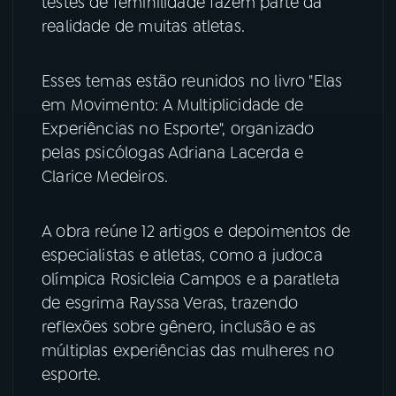
testes de feminilidade fazem parte da
realidade de muitas atletas.
YouTube
Facebook
Instagram
X
Esses temas estão reunidos no livro "Elas
em Movimento: A Multiplicidade de
TikTok
Experiências no Esporte", organizado
pelas psicólogas Adriana Lacerda e
Clarice Medeiros.
A obra reúne 12 artigos e depoimentos de
especialistas e atletas, como a judoca
olímpica Rosicleia Campos e a paratleta
de esgrima Rayssa Veras, trazendo
reflexões sobre gênero, inclusão e as
múltiplas experiências das mulheres no
esporte.