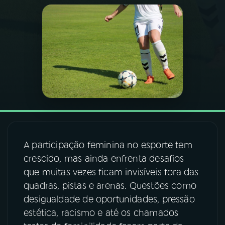
03
PROGRAMAÇÃO
04
PROGRAMAS
05
PODCASTS
06
VIDEOCASTS
A participação feminina no esporte tem
07
ÚLTIMAS
crescido, mas ainda enfrenta desafios
que muitas vezes ficam invisíveis fora das
quadras, pistas e arenas. Questões como
08
FESTIVAL DE MÚSICA
desigualdade de oportunidades, pressão
estética, racismo e até os chamados
ACOMPANHE A RÁDIO NACIONAL