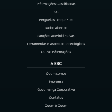
Informações Classificadas
(abre em nova aba)
SIC
(abre em nova aba)
Perguntas Frequentes
(abre em nova aba)
Dados Abertos
(abre em nova aba)
Sanções Administrativas
(abre em nova aba)
Ferramentas e Aspectos Tecnológicos
(abre em nova aba)
Outras Informações
(abre em nova aba)
A EBC
Quem somos
(abre em nova aba)
Imprensa
(abre em nova aba)
Governança Corporativa
(abre em nova aba)
Contatos
(abre em nova aba)
Quem é Quem
(abre em nova aba)