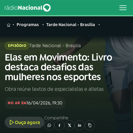
MENU
Programas
Tarde Nacional - Brasília
Tarde Nacional - Brasília
EPISÓDIO
Elas em Movimento: Livro
Buscar
na
destaca desafios das
Rádio
Buscar
mulheres nos esportes
Nacional
Obra reúne textos de especialistas e atletas
AO VIVO
16/04/2026, 19:30
NO AR EM
01
INÍCIO
Compartilhe
Ouça agora
02
A RÁDIO