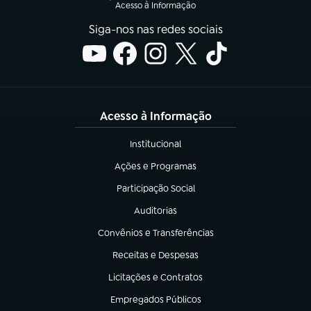
Acesso à Informação
Siga-nos nas redes sociais
Acesso à Informação
Institucional
(abre em nova aba)
Ações e Programas
(abre em nova aba)
Participação Social
(abre em nova aba)
Auditorias
(abre em nova aba)
Convênios e Transferências
(abre em nova aba)
Receitas e Despesas
(abre em nova aba)
Licitações e Contratos
(abre em nova aba)
Empregados Públicos
(abre em nova aba)