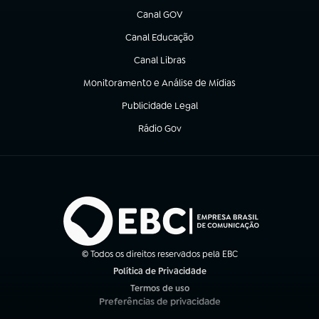
Canal GOV
(abre em nova aba)
Canal Educação
(abre em nova aba)
Canal Libras
(abre em nova aba)
Monitoramento e Análise de Mídias
(abre em nova aba)
Publicidade Legal
(abre em nova aba)
Rádio Gov
(abre em nova aba)
© Todos os direitos reservados pela EBC
Política de Privacidade
(abre em nova aba)
Termos de uso
(abre em nova aba)
Preferências de privacidade