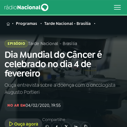
MENU
Programas
Tarde Nacional - Brasília
Tarde Nacional - Brasília
EPISÓDIO
Dia Mundial do Câncer é
Buscar
na
celebrado no dia 4 de
Rádio
Buscar
fevereiro
Nacional
Ouça entrevista sobre a doença com o oncologista
AO VIVO
Augusto Portieri
01
INÍCIO
04/02/2020, 19:55
NO AR EM
Compartilhe
02
A RÁDIO
Ouça agora