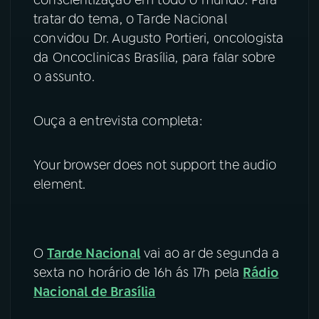
conscientização em todo o mundo. Para
tratar do tema, o Tarde Nacional
YouTube
Facebook
convidou Dr. Augusto Portieri, oncologista
da Oncoclinicas Brasília, para falar sobre
Instagram
X
o assunto.
TikTok
Ouça a entrevista completa:
Your browser does not support the audio
element.
O
Tarde Nacional
vai ao ar de segunda a
sexta no horário de 16h ás 17h pela
Rádio
Nacional de Brasília