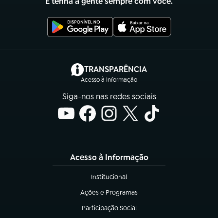
E tenha a gente sempre com você.
(abre em nova aba)
TRANSPARÊNCIA
Acesso à Informação
Siga-nos nas redes sociais
Acesso à Informação
Institucional
(abre em nova aba)
Ações e Programas
(abre em nova aba)
Participação Social
(abre em nova aba)