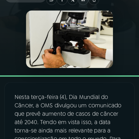
03
PROGRAMAÇÃO
04
PROGRAMAS
05
PODCASTS
06
VIDEOCASTS
Nesta terça-feira (4), Dia Mundial do
07
ÚLTIMAS
Câncer, a OMS divulgou um comunicado
que prevê aumento de casos de câncer
08
FESTIVAL DE MÚSICA
até 2040. Tendo em vista isso, a data
torna-se ainda mais relevante para a
ACOMPANHE A RÁDIO NACIONAL