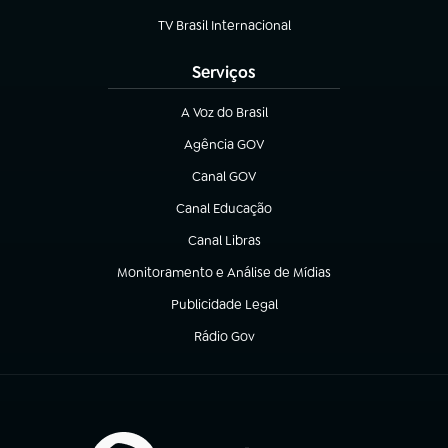
TV Brasil Internacional
(abre em nova aba)
Serviços
A Voz do Brasil
(abre em nova aba)
Agência GOV
(abre em nova aba)
Canal GOV
(abre em nova aba)
Canal Educação
(abre em nova aba)
Canal Libras
(abre em nova aba)
Monitoramento e Análise de Mídias
(abre em nova aba)
Publicidade Legal
(abre em nova aba)
Rádio Gov
(abre em nova aba)