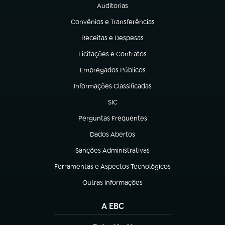
Auditorias
(abre em nova aba)
Convênios e Transferências
(abre em nova aba)
Receitas e Despesas
(abre em nova aba)
Licitações e Contratos
(abre em nova aba)
Empregados Públicos
(abre em nova aba)
Informações Classificadas
(abre em nova aba)
SIC
(abre em nova aba)
Perguntas Frequentes
(abre em nova aba)
Dados Abertos
(abre em nova aba)
Sanções Administrativas
(abre em nova aba)
Ferramentas e Aspectos Tecnológicos
(abre em nova aba)
Outras Informações
(abre em nova aba)
A EBC