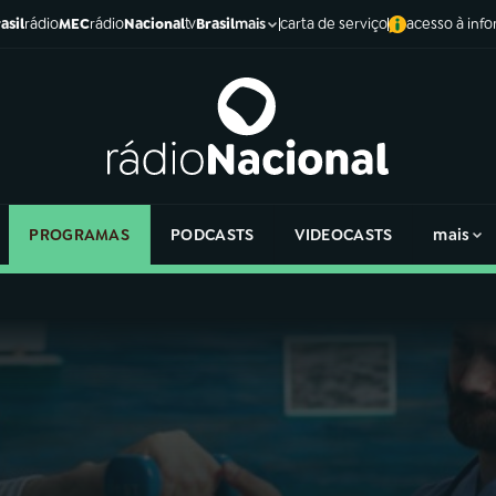
asil
rádio
MEC
rádio
Nacional
tv
Brasil
carta de serviço
acesso à inf
mais
PROGRAMAS
PODCASTS
VIDEOCASTS
mais