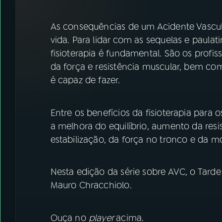
07
ÚLTIMAS
As consequências de um Acidente Vascul
08
FESTIVAL DE MÚSICA
vida. Para lidar com as sequelas e paula
fisioterapia é fundamental. São os profi
da força e resistência muscular, bem c
ACOMPANHE A RÁDIO NACIONAL
é capaz de fazer.
YouTube
Facebook
Entre os benefícios da fisioterapia par
Instagram
X
a melhora do equilíbrio, aumento da res
TikTok
estabilização, da força no tronco e da mo
Nesta edição da série sobre AVC, o Tard
Mauro Chracchiolo.
Ouça no
player
acima.