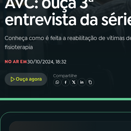
AVC: ouça 3ª
Nacional
entrevista da séri
01
INÍCIO
02
A RÁDIO
Conheça como é feita a reabilitação de vítimas d
fisioterapia
03
PROGRAMAÇÃO
30/10/2024, 18:32
NO AR EM
04
PROGRAMAS
Compartilhe
Ouça agora
05
PODCASTS
06
VIDEOCASTS