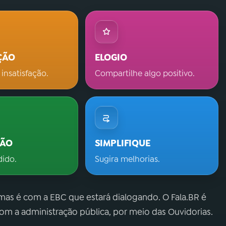
ÇÃO
ELOGIO
 insatisfação.
Compartilhe algo positivo.
ÇÃO
SIMPLIFIQUE
dido.
Sugira melhorias.
 mas é com a EBC que estará dialogando. O Fala.BR é
m a administração pública, por meio das Ouvidorias.