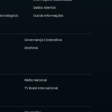
(abre em nova aba)
Dados Abertos
(abre em nova aba)
Tecnológicos
Outras Informações
(abre em nova aba)
Governança Corporativa
(abre em nova aba)
Diretoria
(abre em nova aba)
Rádio Nacional
TV Brasil Internacional
(abre em nova aba)