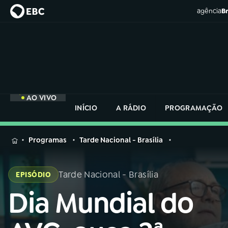
agência
Br
AO VIVO
INÍCIO
A RÁDIO
PROGRAMAÇÃO
MENU
Programas
Tarde Nacional - Brasília
Buscar
na
Tarde Nacional - Brasília
EPISÓDIO
Rádio
Buscar
Nacional
Dia Mundial do
Buscar
na
Rádio
AO VIVO