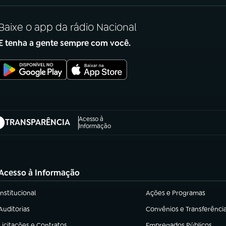
Baixe o app da rádio Nacional
E tenha a gente sempre com você.
Acesso à
TRANSPARÊNCIA
abre em nova aba)
Informação
Acesso à Informação
Institucional
Ações e Programas
(abre em nova aba)
(abre em nova aba)
Auditorias
Convênios e Transferênci
(abre em nova aba)
(abre em nova aba)
Licitações e Contratos
Empregados Públicos