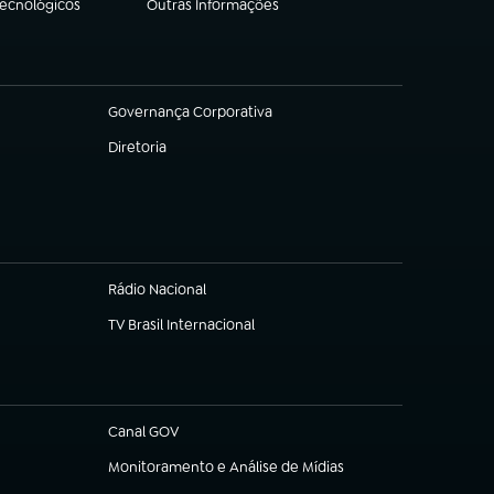
Tecnológicos
Outras Informações
(abre em nova aba)
Governança Corporativa
(abre em nova aba)
Diretoria
(abre em nova aba)
Rádio Nacional
TV Brasil Internacional
(abre em nova aba)
Canal GOV
(abre em nova aba)
Monitoramento e Análise de Mídias
(abre em nova aba)