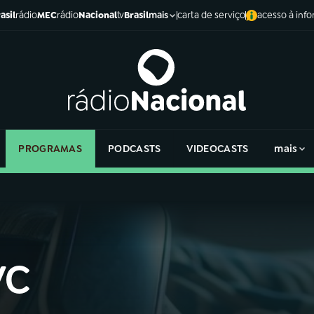
asil
rádio
MEC
rádio
Nacional
tv
Brasil
carta de serviço
acesso à inf
mais
PROGRAMAS
PODCASTS
VIDEOCASTS
mais
VC