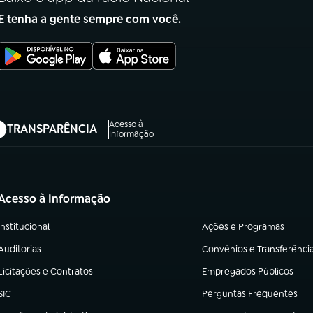
E tenha a gente sempre com você.
Acesso à
TRANSPARÊNCIA
abre em nova aba)
Informação
Acesso à Informação
Institucional
Ações e Programas
(abre em nova aba)
(abre em nova aba)
Auditorias
Convênios e Transferênci
(abre em nova aba)
(abre em nova aba)
Licitações e Contratos
Empregados Públicos
(abre em nova aba)
(abre em nova aba)
SIC
Perguntas Frequentes
(abre em nova aba)
(abre em nova aba)