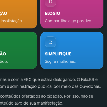
ÇÃO
ELOGIO
 insatisfação.
Compartilhe algo positivo.
ÇÃO
SIMPLIFIQUE
dido.
Sugira melhorias.
 mas é com a EBC que estará dialogando. O Fala.BR é
m a administração pública, por meio das Ouvidorias.
 conteúdos ofertados ao cidadão. Por isso, não se
onteúdo alvo de sua manifestação.