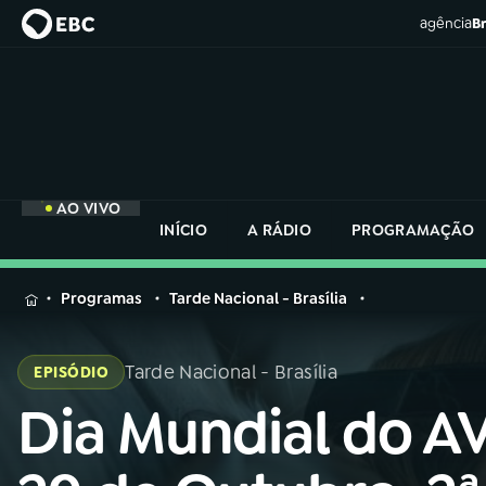
agência
Br
AO VIVO
INÍCIO
A RÁDIO
PROGRAMAÇÃO
MENU
Programas
Tarde Nacional - Brasília
Buscar
na
Tarde Nacional - Brasília
EPISÓDIO
Rádio
Buscar
Nacional
Dia Mundial do A
Buscar
na
Rádio
AO VIVO