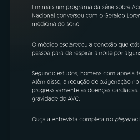
07
ÚLTIMAS
Em mais um programa da série sobre Acid
Nacional conversou com o Geraldo Lorenz
08
FESTIVAL DE MÚSICA
medicina do sono.
ACOMPANHE A RÁDIO NACIONAL
O médico esclareceu a conexão que exis
pessoa para de respirar a noite por alg
YouTube
Facebook
Instagram
X
Segundo estudos, homens com apneia tem
Além disso, a redução de oxigenação no
TikTok
progressivamente as doenças cardiacas. 
gravidade do AVC.
Ouça a entrevista completa no
player
ac