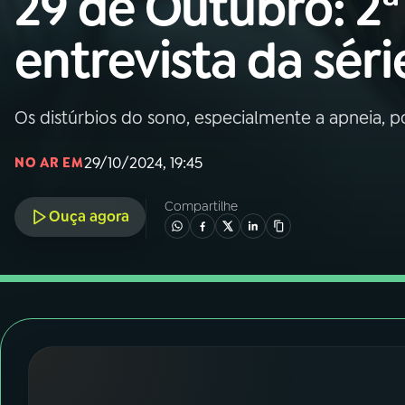
29 de Outubro: 2ª
Nacional
entrevista da séri
01
INÍCIO
02
A RÁDIO
Os distúrbios do sono, especialmente a apneia,
29/10/2024, 19:45
NO AR EM
03
PROGRAMAÇÃO
Compartilhe
Ouça agora
04
PROGRAMAS
05
PODCASTS
06
VIDEOCASTS