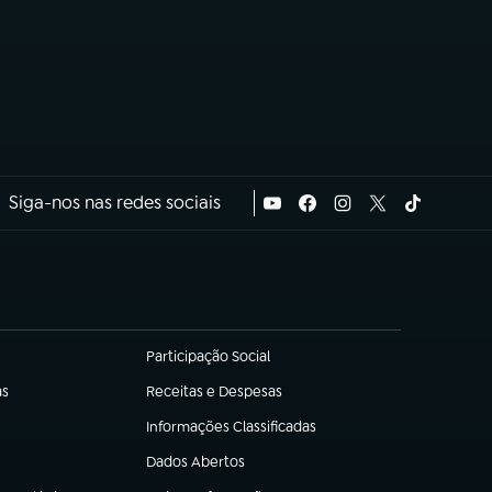
Siga-nos nas redes sociais
Participação Social
(abre em nova aba)
as
Receitas e Despesas
(abre em nova aba)
Informações Classificadas
(abre em nova aba)
Dados Abertos
(abre em nova aba)