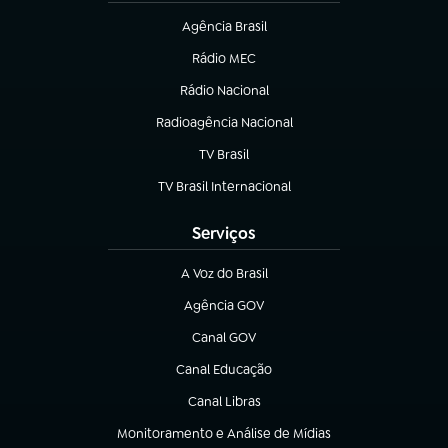
Agência Brasil
(abre em nova aba)
Rádio MEC
(abre em nova aba)
Rádio Nacional
Radioagência Nacional
(abre em nova aba)
TV Brasil
(abre em nova aba)
TV Brasil Internacional
(abre em nova aba)
Serviços
A Voz do Brasil
(abre em nova aba)
Agência GOV
(abre em nova aba)
Canal GOV
(abre em nova aba)
Canal Educação
(abre em nova aba)
Canal Libras
(abre em nova aba)
Monitoramento e Análise de Mídias
(abre em nova aba)