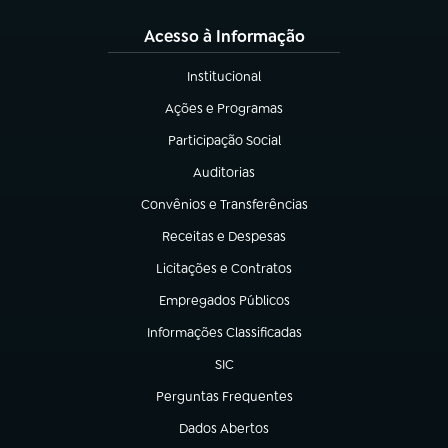
Acesso à Informação
Institucional
(abre em nova aba)
Ações e Programas
(abre em nova aba)
Participação Social
(abre em nova aba)
Auditorias
(abre em nova aba)
Convênios e Transferências
(abre em nova aba)
Receitas e Despesas
(abre em nova aba)
Licitações e Contratos
(abre em nova aba)
Empregados Públicos
(abre em nova aba)
Informações Classificadas
(abre em nova aba)
SIC
(abre em nova aba)
Perguntas Frequentes
(abre em nova aba)
Dados Abertos
(abre em nova aba)