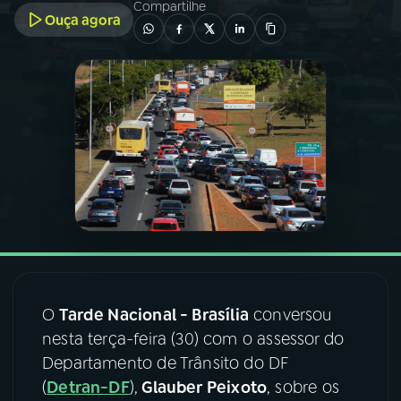
Compartilhe
Ouça agora
03
PROGRAMAÇÃO
04
PROGRAMAS
05
PODCASTS
06
VIDEOCASTS
07
ÚLTIMAS
O
Tarde Nacional - Brasília
conversou
nesta terça-feira (30) com o assessor do
08
FESTIVAL DE MÚSICA
Departamento de Trânsito do DF
(
Detran-DF
),
Glauber Peixoto
, sobre os
ACOMPANHE A RÁDIO NACIONAL