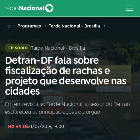
MENU
Programas
Tarde Nacional - Brasília
Tarde Nacional - Brasília
EPISÓDIO
Detran-DF fala sobre
Buscar
na
fiscalização de rachas e
Rádio
Buscar
projeto que desenvolve nas
Nacional
cidades
AO VIVO
Em entrevista ao Tarde Nacional, assessor do Detran
esclareceu as principais ações do órgão
01
INÍCIO
31/07/2019, 19:00
NO AR EM
02
A RÁDIO