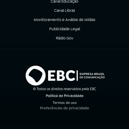
Canal Educação
(abre em nova aba)
Canal Libras
(abre em nova aba)
Monitoramento e Análise de Mídias
(abre em nova aba)
Publicidade Legal
(abre em nova aba)
Rádio Gov
(abre em nova aba)
© Todos os direitos reservados pela EBC
Política de Privacidade
(abre em nova aba)
Termos de uso
(abre em nova aba)
Preferências de privacidade