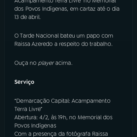
Acampamento Terra Livre” no Memorial
dos Povos Indígenas, em cartaz até o dia
YouTube
Facebook
13 de abril.
Instagram
X
O Tarde Nacional bateu um papo com
TikTok
Raissa Azeredo a respeito do trabalho.
Ouça no
player
acima.
Serviço
“Demarcação Capital: Acampamento
Terra Livre”
Abertura: 4/2, às 19h, no Memorial dos
Povos Indígenas
Com a presença da fotógrafa Raissa