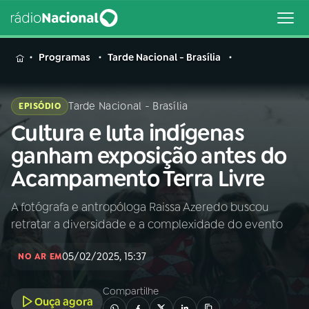
MENU
Programas
Tarde Nacional - Brasília
Tarde Nacional - Brasília
EPISÓDIO
Cultura e luta indígenas
Buscar
na
ganham exposição antes do
Rádio
Buscar
Acampamento Terra Livre
Nacional
A fotógrafa e antropóloga Raissa Azeredo buscou
AO VIVO
retratar a diversidade e a complexidade do evento
01
INÍCIO
05/02/2025, 15:37
NO AR EM
Compartilhe
02
A RÁDIO
Ouça agora