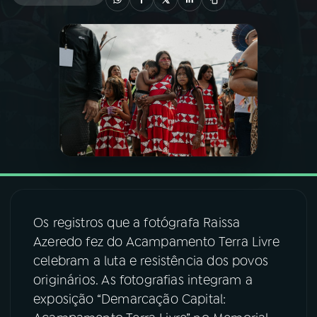
03
PROGRAMAÇÃO
04
PROGRAMAS
05
PODCASTS
06
VIDEOCASTS
Os registros que a fotógrafa Raissa
07
ÚLTIMAS
Azeredo fez do Acampamento Terra Livre
celebram a luta e resistência dos povos
08
FESTIVAL DE MÚSICA
originários. As fotografias integram a
exposição “Demarcação Capital:
ACOMPANHE A RÁDIO NACIONAL