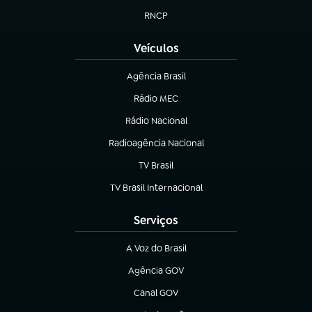
RNCP
(abre em nova aba)
Veículos
Agência Brasil
(abre em nova aba)
Rádio MEC
(abre em nova aba)
Rádio Nacional
Radioagência Nacional
(abre em nova aba)
TV Brasil
(abre em nova aba)
TV Brasil Internacional
(abre em nova aba)
Serviços
A Voz do Brasil
(abre em nova aba)
Agência GOV
(abre em nova aba)
Canal GOV
(abre em nova aba)