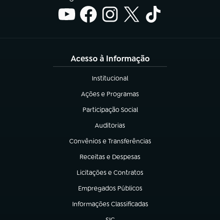
Acesso à Informação
Institucional
(abre em nova aba)
Ações e Programas
(abre em nova aba)
Participação Social
(abre em nova aba)
Auditorias
(abre em nova aba)
Convênios e Transferências
(abre em nova aba)
Receitas e Despesas
(abre em nova aba)
Licitações e Contratos
(abre em nova aba)
Empregados Públicos
(abre em nova aba)
Informações Classificadas
(abre em nova aba)
SIC