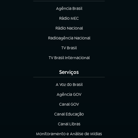
Agência Brasil
(abre em nova aba)
Rádio MEC
(abre em nova aba)
Rádio Nacional
Radioagência Nacional
(abre em nova aba)
TV Brasil
(abre em nova aba)
TV Brasil Internacional
(abre em nova aba)
Serviços
A Voz do Brasil
(abre em nova aba)
Agência GOV
(abre em nova aba)
Canal GOV
(abre em nova aba)
Canal Educação
(abre em nova aba)
Canal Libras
(abre em nova aba)
Monitoramento e Análise de Mídias
(abre em nova aba)