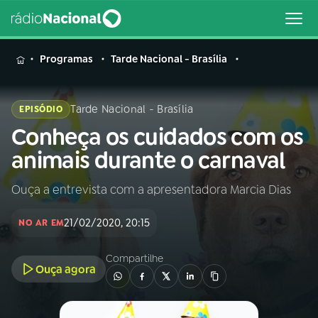
MENU
Programas
Tarde Nacional - Brasília
Tarde Nacional - Brasília
EPISÓDIO
Conheça os cuidados com os
Buscar
na
animais durante o carnaval
Rádio
Buscar
Nacional
Ouça a entrevista com a apresentadora Marcia Dias
AO VIVO
21/02/2020, 20:15
NO AR EM
01
INÍCIO
Compartilhe
Ouça agora
02
A RÁDIO