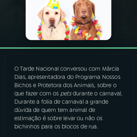
03
PROGRAMAÇÃO
04
PROGRAMAS
05
PODCASTS
O Tarde Nacional conversou com Márcia
06
VIDEOCASTS
Dias,
apresentadora do Programa Nossos
Bichos e Protetora dos Animais, sobre o
que fazer com os
pets
durante o carnaval.
07
ÚLTIMAS
Durante a folia de carnaval a grande
dúvida de quem tem animal de
08
FESTIVAL DE MÚSICA
estimação é sobre levar ou não os
bichinhos para os blocos de rua.
ACOMPANHE A RÁDIO NACIONAL