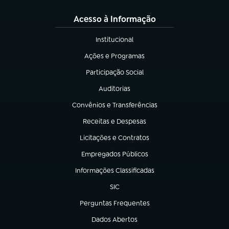
Acesso à Informação
Institucional
(abre em nova aba)
Ações e Programas
(abre em nova aba)
Participação Social
(abre em nova aba)
Auditorias
(abre em nova aba)
Convênios e Transferências
(abre em nova aba)
Receitas e Despesas
(abre em nova aba)
Licitações e Contratos
(abre em nova aba)
Empregados Públicos
(abre em nova aba)
Informações Classificadas
(abre em nova aba)
SIC
(abre em nova aba)
Perguntas Frequentes
(abre em nova aba)
Dados Abertos
(abre em nova aba)