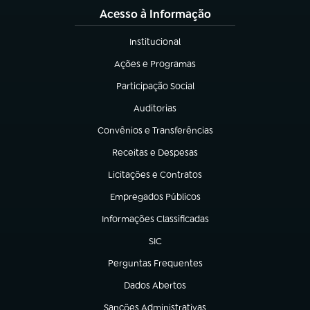
Acesso à Informação
Institucional
(abre em nova aba)
Ações e Programas
(abre em nova aba)
Participação Social
(abre em nova aba)
Auditorias
(abre em nova aba)
Convênios e Transferências
(abre em nova aba)
Receitas e Despesas
(abre em nova aba)
Licitações e Contratos
(abre em nova aba)
Empregados Públicos
(abre em nova aba)
Informações Classificadas
(abre em nova aba)
SIC
(abre em nova aba)
Perguntas Frequentes
(abre em nova aba)
Dados Abertos
(abre em nova aba)
Sanções Administrativas