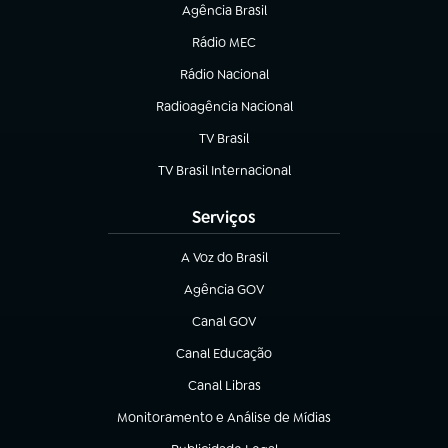
Agência Brasil
(abre em nova aba)
Rádio MEC
(abre em nova aba)
Rádio Nacional
Radioagência Nacional
(abre em nova aba)
TV Brasil
(abre em nova aba)
TV Brasil Internacional
(abre em nova aba)
Serviços
A Voz do Brasil
(abre em nova aba)
Agência GOV
(abre em nova aba)
Canal GOV
(abre em nova aba)
Canal Educação
(abre em nova aba)
Canal Libras
(abre em nova aba)
Monitoramento e Análise de Mídias
(abre em nova aba)