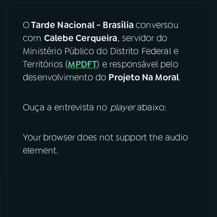
03
PROGRAMAÇÃO
O
Tarde Nacional - Brasília
conversou
com
Calebe Cerqueira
, servidor do
Ministério Público do Distrito Federal e
04
PROGRAMAS
Territórios (
MPDFT
) e responsável pelo
desenvolvimento do
Projeto Na Moral
.
05
PODCASTS
Ouça a entrevista no
player
abaixo:
06
VIDEOCASTS
Your browser does not support the audio
element.
07
ÚLTIMAS
08
FESTIVAL DE MÚSICA
ACOMPANHE A RÁDIO NACIONAL