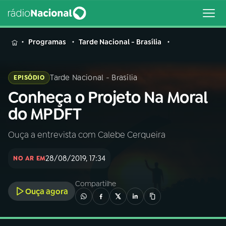
MENU
Programas
Tarde Nacional - Brasília
Tarde Nacional - Brasília
EPISÓDIO
Conheça o Projeto Na Moral
Buscar
na
do MPDFT
Rádio
Buscar
Nacional
Ouça a entrevista com Calebe Cerqueira
AO VIVO
28/08/2019, 17:34
NO AR EM
01
INÍCIO
Compartilhe
Ouça agora
02
A RÁDIO