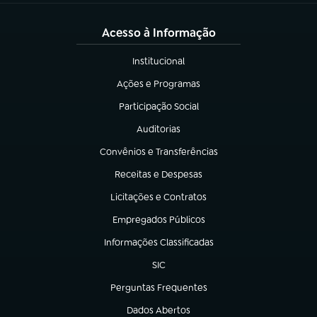
Acesso à Informação
Institucional
(abre em nova aba)
Ações e Programas
(abre em nova aba)
Participação Social
(abre em nova aba)
Auditorias
(abre em nova aba)
Convênios e Transferências
(abre em nova aba)
Receitas e Despesas
(abre em nova aba)
Licitações e Contratos
(abre em nova aba)
Empregados Públicos
(abre em nova aba)
Informações Classificadas
(abre em nova aba)
SIC
(abre em nova aba)
Perguntas Frequentes
(abre em nova aba)
Dados Abertos
(abre em nova aba)