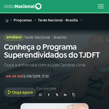
MENU
Programas
Tarde Nacional - Brasília
Tarde Nacional - Brasília
EPISÓDIO
Conheça o Programa
Buscar
na
Superendividados do TJDFT
Rádio
Buscar
Nacional
Ouça a entrevista com a juíza Caroline Lima
AO VIVO
13/09/2019, 17:51
NO AR EM
01
INÍCIO
Compartilhe
Ouça agora
02
A RÁDIO