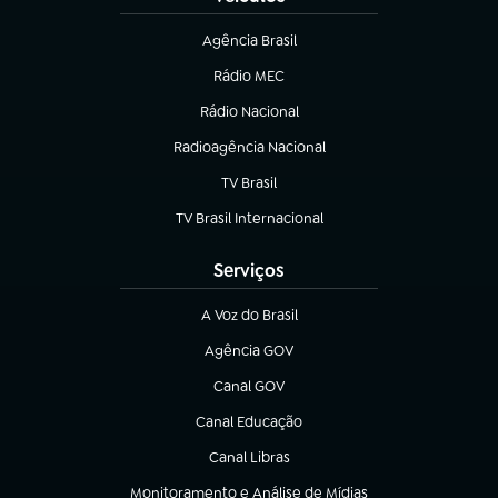
Agência Brasil
(abre em nova aba)
Rádio MEC
(abre em nova aba)
Rádio Nacional
Radioagência Nacional
(abre em nova aba)
TV Brasil
(abre em nova aba)
TV Brasil Internacional
(abre em nova aba)
Serviços
A Voz do Brasil
(abre em nova aba)
Agência GOV
(abre em nova aba)
Canal GOV
(abre em nova aba)
Canal Educação
(abre em nova aba)
Canal Libras
(abre em nova aba)
Monitoramento e Análise de Mídias