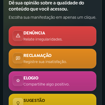
Dê sua opinião sobre a qualidade do
conteúdo que você acessou.
YouTube
Facebook
Escolha sua manifestação em apenas um clique.
Instagram
X
TikTok
DENÚNCIA
Relate irregularidades.
RECLAMAÇÃO
Registre sua insatisfação.
ELOGIO
Compartilhe algo positivo.
SUGESTÃO