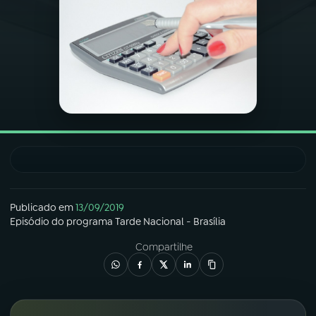
03
PROGRAMAÇÃO
04
PROGRAMAS
05
PODCASTS
06
VIDEOCASTS
Publicado em
13/09/2019
07
ÚLTIMAS
Episódio
do programa
Tarde Nacional - Brasília
Compartilhe
08
FESTIVAL DE MÚSICA
ACOMPANHE A RÁDIO NACIONAL