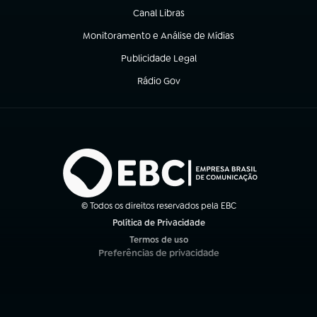
Canal Libras
(abre em nova aba)
Monitoramento e Análise de Mídias
(abre em nova aba)
Publicidade Legal
(abre em nova aba)
Rádio Gov
(abre em nova aba)
© Todos os direitos reservados pela EBC
Política de Privacidade
(abre em nova aba)
Termos de uso
(abre em nova aba)
Preferências de privacidade