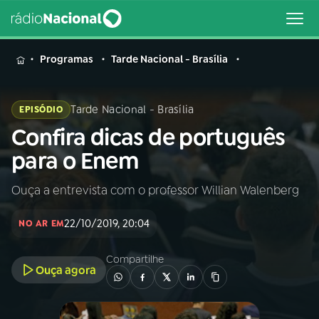
MENU
Programas
Tarde Nacional - Brasília
Tarde Nacional - Brasília
EPISÓDIO
Confira dicas de português
Buscar
na
para o Enem
Rádio
Buscar
Nacional
Ouça a entrevista com o professor Willian Walenberg
AO VIVO
22/10/2019, 20:04
NO AR EM
01
INÍCIO
Compartilhe
Ouça agora
02
A RÁDIO