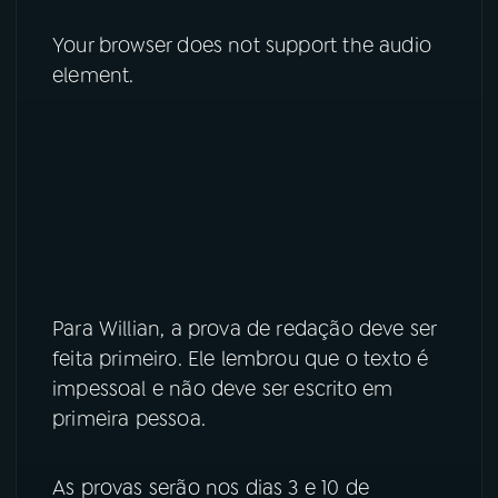
Your browser does not support the audio
YouTube
Facebook
element.
Instagram
X
TikTok
Para Willian, a prova de redação deve ser
feita primeiro. Ele lembrou que o texto é
impessoal e não deve ser escrito em
primeira pessoa.
As provas serão nos dias 3 e 10 de