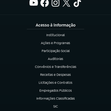
Acesso à Informação
Institucional
(abre em nova aba)
Ações e Programas
(abre em nova aba)
Participação Social
(abre em nova aba)
Auditorias
(abre em nova aba)
Convênios e Transferências
(abre em nova aba)
Receitas e Despesas
(abre em nova aba)
Licitações e Contratos
(abre em nova aba)
Empregados Públicos
(abre em nova aba)
Informações Classificadas
(abre em nova aba)
SIC
(abre em nova aba)