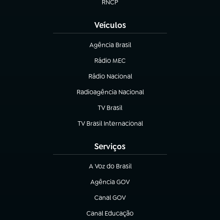
RNCP
(abre em nova aba)
Veículos
Agência Brasil
(abre em nova aba)
Rádio MEC
(abre em nova aba)
Rádio Nacional
Radioagência Nacional
(abre em nova aba)
TV Brasil
(abre em nova aba)
TV Brasil Internacional
(abre em nova aba)
Serviços
A Voz do Brasil
(abre em nova aba)
Agência GOV
(abre em nova aba)
Canal GOV
(abre em nova aba)
Canal Educação
(abre em nova aba)