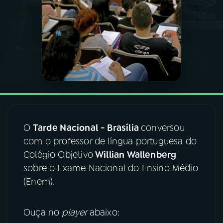
03
PROGRAMAÇÃO
04
PROGRAMAS
05
PODCASTS
06
VIDEOCASTS
O
Tarde Nacional
- Brasília
conversou
com o professor de língua portuguesa do
Colégio Objetivo
Willian Wallenberg
07
ÚLTIMAS
sobre o Exame Nacional do Ensino Médio
(Enem).
08
FESTIVAL DE MÚSICA
Ouça no
player
abaixo:
ACOMPANHE A RÁDIO NACIONAL