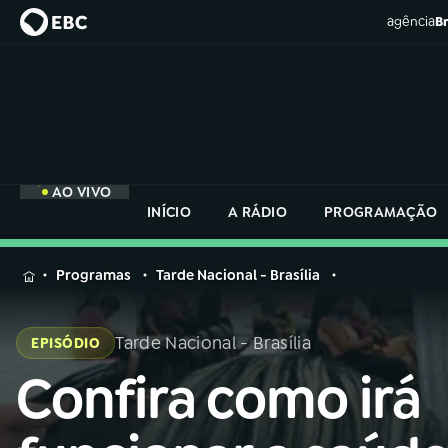
agência
Br
AO VIVO
INÍCIO
A RÁDIO
PROGRAMAÇÃO
MENU
Programas
Tarde Nacional - Brasília
Buscar
na
Tarde Nacional - Brasília
EPISÓDIO
Rádio
Buscar
Nacional
Confira como irá
Buscar
na
Rádio
AO VIVO