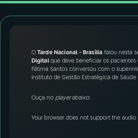
07
ÚLTIMAS
08
FESTIVAL DE MÚSICA
ACOMPANHE A RÁDIO NACIONAL
O
Tarde Nacional - Brasília
falou nesta s
YouTube
Facebook
Digital
que deve beneficiar os pacientes 
Fátima Santos conversou com o superin
Instagram
X
Instituto de Gestão Estratégica de Saúde
TikTok
Ouça no
player
abaixo:
Your browser does not support the audio