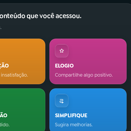
conteúdo que você acessou.
.
ÇÃO
ELOGIO
 insatisfação.
Compartilhe algo positivo.
ÇÃO
SIMPLIFIQUE
dido.
Sugira melhorias.