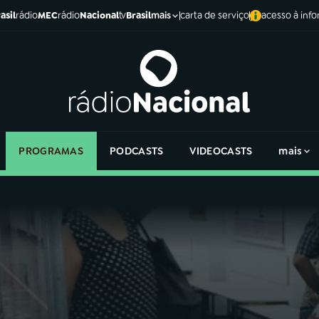
asil
rádio
MEC
rádio
Nacional
tv
Brasil
carta de serviço
acesso à inf
mais
PROGRAMAS
PODCASTS
VIDEOCASTS
mais