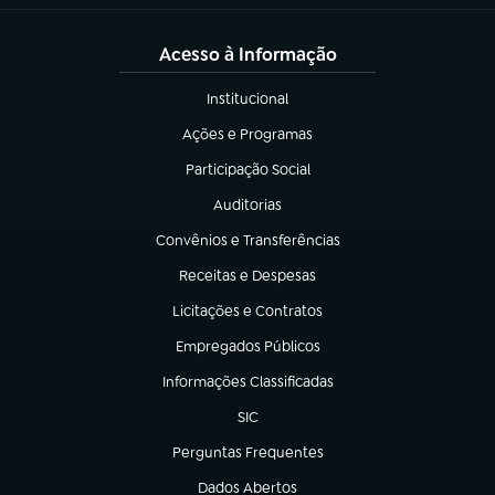
Acesso à Informação
Institucional
(abre em nova aba)
Ações e Programas
(abre em nova aba)
Participação Social
(abre em nova aba)
Auditorias
(abre em nova aba)
Convênios e Transferências
(abre em nova aba)
Receitas e Despesas
(abre em nova aba)
Licitações e Contratos
(abre em nova aba)
Empregados Públicos
(abre em nova aba)
Informações Classificadas
(abre em nova aba)
SIC
(abre em nova aba)
Perguntas Frequentes
(abre em nova aba)
Dados Abertos
(abre em nova aba)