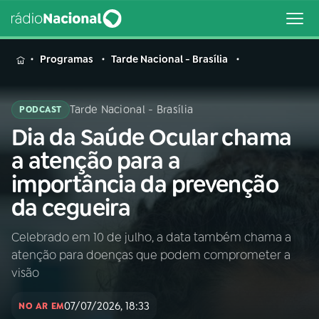
MENU
Programas
Tarde Nacional - Brasília
Tarde Nacional - Brasília
PODCAST
Dia da Saúde Ocular chama
Buscar
na
a atenção para a
Rádio
Buscar
importância da prevenção
Nacional
da cegueira
AO VIVO
Celebrado em 10 de julho, a data também chama a
atenção para doenças que podem comprometer a
01
INÍCIO
visão
07/07/2026, 18:33
02
A RÁDIO
NO AR EM