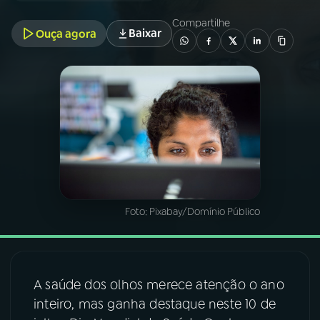
Compartilhe
Baixar
Ouça agora
03
PROGRAMAÇÃO
04
PROGRAMAS
05
PODCASTS
06
VIDEOCASTS
Foto:
Pixabay/Domínio Público
07
ÚLTIMAS
08
FESTIVAL DE MÚSICA
A saúde dos olhos merece atenção o ano
inteiro, mas ganha destaque neste 10 de
ACOMPANHE A RÁDIO NACIONAL