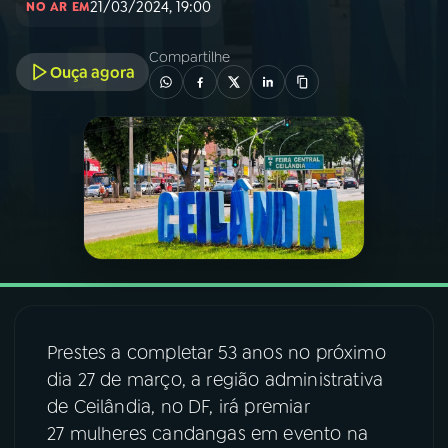
21/03/2024, 19:00
NO AR EM
03
PROGRAMAÇÃO
Compartilhe
Ouça agora
04
PROGRAMAS
05
PODCASTS
06
VIDEOCASTS
07
ÚLTIMAS
Prestes a completar 53 anos no próximo
dia 27 de março, a região administrativa
08
FESTIVAL DE MÚSICA
de Ceilândia, no DF, irá premiar
27 mulheres candangas em evento na
ACOMPANHE A RÁDIO NACIONAL