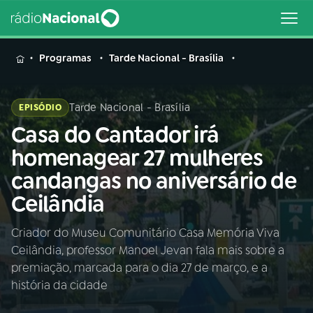
MENU
Programas
Tarde Nacional - Brasília
Tarde Nacional - Brasília
EPISÓDIO
Casa do Cantador irá
Buscar
na
homenagear 27 mulheres
Rádio
Buscar
candangas no aniversário de
Nacional
Ceilândia
AO VIVO
Criador do Museu Comunitário Casa Memória Viva
Ceilândia, professor Manoel Jevan fala mais sobre a
01
INÍCIO
premiação, marcada para o dia 27 de março, e a
história da cidade
02
A RÁDIO