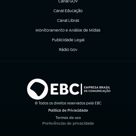
Canal GOV
(abre em nova aba)
Canal Educação
(abre em nova aba)
Canal Libras
(abre em nova aba)
Monitoramento e Análise de Mídias
(abre em nova aba)
Publicidade Legal
(abre em nova aba)
Rádio Gov
(abre em nova aba)
© Todos os direitos reservados pela EBC
Política de Privacidade
(abre em nova aba)
Termos de uso
(abre em nova aba)
Preferências de privacidade