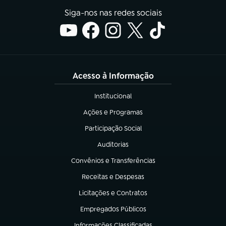
Siga-nos nas redes sociais
Acesso à Informação
Institucional
(abre em nova aba)
Ações e Programas
(abre em nova aba)
Participação Social
(abre em nova aba)
Auditorias
(abre em nova aba)
Convênios e Transferências
(abre em nova aba)
Receitas e Despesas
(abre em nova aba)
Licitações e Contratos
(abre em nova aba)
Empregados Públicos
(abre em nova aba)
Informações Classificadas