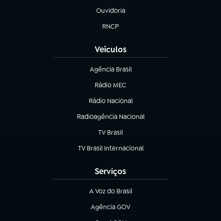
Ouvidoria
(abre em nova aba)
RNCP
(abre em nova aba)
Veículos
Agência Brasil
(abre em nova aba)
Rádio MEC
(abre em nova aba)
Rádio Nacional
Radioagência Nacional
(abre em nova aba)
TV Brasil
(abre em nova aba)
TV Brasil Internacional
(abre em nova aba)
Serviços
A Voz do Brasil
(abre em nova aba)
Agência GOV
(abre em nova aba)