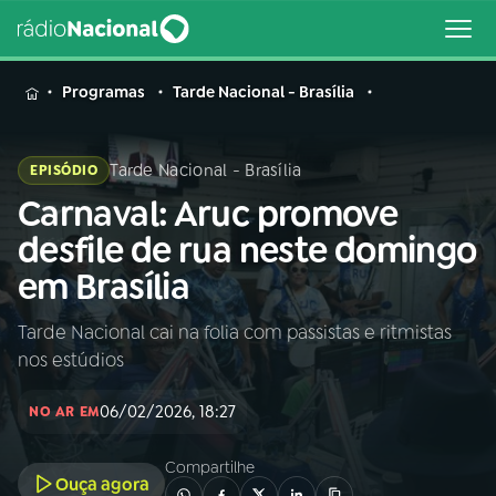
MENU
Programas
Tarde Nacional - Brasília
Tarde Nacional - Brasília
EPISÓDIO
Carnaval: Aruc promove
Buscar
na
desfile de rua neste domingo
Rádio
Buscar
em Brasília
Nacional
Tarde Nacional cai na folia com passistas e ritmistas
AO VIVO
nos estúdios
01
INÍCIO
06/02/2026, 18:27
NO AR EM
Compartilhe
02
A RÁDIO
Ouça agora