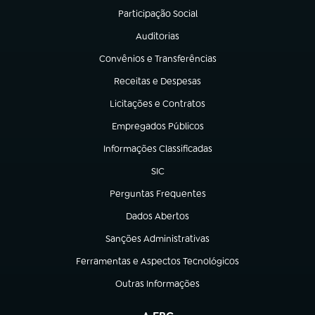
Participação Social
(abre em nova aba)
Auditorias
(abre em nova aba)
Convênios e Transferências
(abre em nova aba)
Receitas e Despesas
(abre em nova aba)
Licitações e Contratos
(abre em nova aba)
Empregados Públicos
(abre em nova aba)
Informações Classificadas
(abre em nova aba)
SIC
(abre em nova aba)
Perguntas Frequentes
(abre em nova aba)
Dados Abertos
(abre em nova aba)
Sanções Administrativas
(abre em nova aba)
Ferramentas e Aspectos Tecnológicos
(abre em nova aba)
Outras Informações
(abre em nova aba)