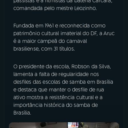
passistas e a ritmistas da bateria Carcará,
comandada pelo mestre Leozinho.
YouTube
Facebook
Fundada em 1961 e reconhecida como
Instagram
X
patrimônio cultural imaterial do DF, a Aruc
TikTok
é a maior campeã do carnaval
brasiliense, com 31 títulos.
O presidente da escola, Robson da Silva,
lamenta a falta de regularidade nos
desfiles das escolas de samba em Brasília
e destaca que manter o desfile de rua
ativo mostra a resistência cultural e a
importância histórica do samba de
Brasília.