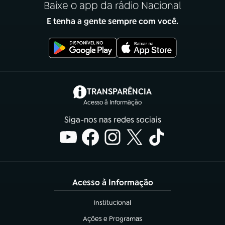
Baixe o app da rádio Nacional
E tenha a gente sempre com você.
(abre em nova aba)
TRANSPARÊNCIA
Acesso à Informação
Siga-nos nas redes sociais
Acesso à Informação
Institucional
(abre em nova aba)
Ações e Programas
(abre em nova aba)