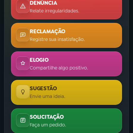
DENÚNCIA
Relate irregularidades.
RECLAMAÇÃO
Registre sua insatisfação.
ELOGIO
Compartilhe algo positivo.
SUGESTÃO
Envie uma ideia.
SOLICITAÇÃO
Faça um pedido.