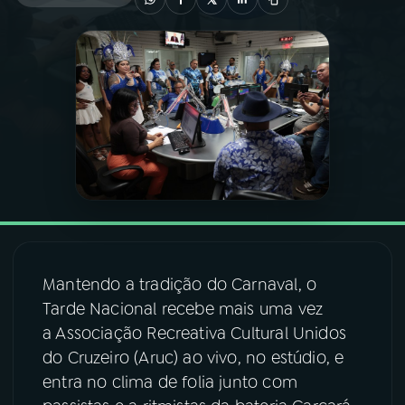
03
PROGRAMAÇÃO
04
PROGRAMAS
05
PODCASTS
06
VIDEOCASTS
Mantendo a tradição do Carnaval, o
07
ÚLTIMAS
Tarde Nacional recebe mais uma vez
a Associação Recreativa Cultural Unidos
08
FESTIVAL DE MÚSICA
do Cruzeiro (Aruc) ao vivo, no estúdio, e
entra no clima de folia junto com
ACOMPANHE A RÁDIO NACIONAL