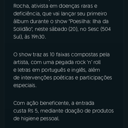
Rocha, ativista em doenças raras e
YouTube
Facebook
deficiência, que vai lançar seu primeiro
álbum durante o show "Poesilha: Ilha da
Instagram
X
Solidão", neste sábado (20), no Sesc (504
Sul), às 19h30.
TikTok
O show traz as 10 faixas compostas pela
artista, com uma pegada rock ‘n’ roll
e letras em português e inglês, além
de intervenções poéticas e participações
especiais.
Com ação beneficente, a entrada
custa R$ 5, mediante doação de produtos
de higiene pessoal.