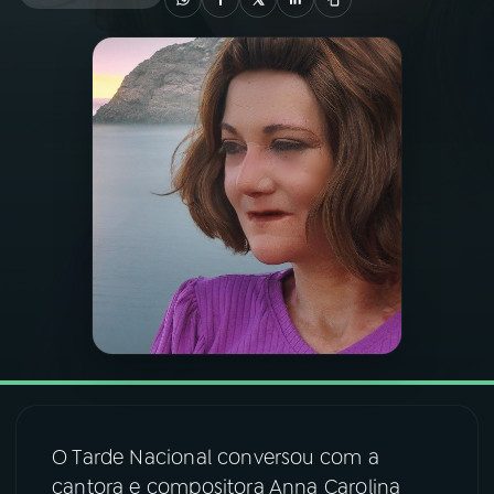
03
PROGRAMAÇÃO
04
PROGRAMAS
05
PODCASTS
06
VIDEOCASTS
07
ÚLTIMAS
08
FESTIVAL DE MÚSICA
O Tarde Nacional conversou com a
cantora e compositora Anna Carolina
ACOMPANHE A RÁDIO NACIONAL