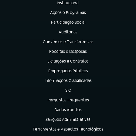
Institucional
(abre em nova aba)
Ações e Programas
(abre em nova aba)
Participação Social
(abre em nova aba)
Auditorias
(abre em nova aba)
Convênios e Transferências
(abre em nova aba)
Receitas e Despesas
(abre em nova aba)
Licitações e Contratos
(abre em nova aba)
Empregados Públicos
(abre em nova aba)
Informações Classificadas
(abre em nova aba)
SIC
(abre em nova aba)
Perguntas Frequentes
(abre em nova aba)
Dados Abertos
(abre em nova aba)
Sanções Administrativas
(abre em nova aba)
Ferramentas e Aspectos Tecnológicos
(abre em nova aba)