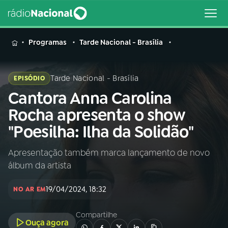
MENU
Programas
Tarde Nacional - Brasília
Tarde Nacional - Brasília
EPISÓDIO
Cantora Anna Carolina
Buscar
na
Rocha apresenta o show
Rádio
Buscar
"Poesilha: Ilha da Solidão"
Nacional
Apresentação também marca lançamento de novo
AO VIVO
álbum da artista
01
INÍCIO
19/04/2024, 18:32
NO AR EM
Compartilhe
02
A RÁDIO
Ouça agora