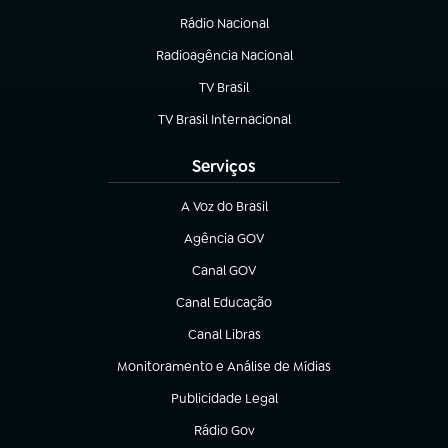
Rádio Nacional
Radioagência Nacional
(abre em nova aba)
TV Brasil
(abre em nova aba)
TV Brasil Internacional
(abre em nova aba)
Serviços
A Voz do Brasil
(abre em nova aba)
Agência GOV
(abre em nova aba)
Canal GOV
(abre em nova aba)
Canal Educação
(abre em nova aba)
Canal Libras
(abre em nova aba)
Monitoramento e Análise de Mídias
(abre em nova aba)
Publicidade Legal
(abre em nova aba)
Rádio Gov
(abre em nova aba)