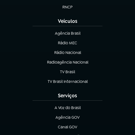
RNCP
(abre em nova aba)
Veículos
Agência Brasil
(abre em nova aba)
Rádio MEC
(abre em nova aba)
Rádio Nacional
Radioagência Nacional
(abre em nova aba)
TV Brasil
(abre em nova aba)
TV Brasil Internacional
(abre em nova aba)
Serviços
A Voz do Brasil
(abre em nova aba)
Agência GOV
(abre em nova aba)
Canal GOV
(abre em nova aba)