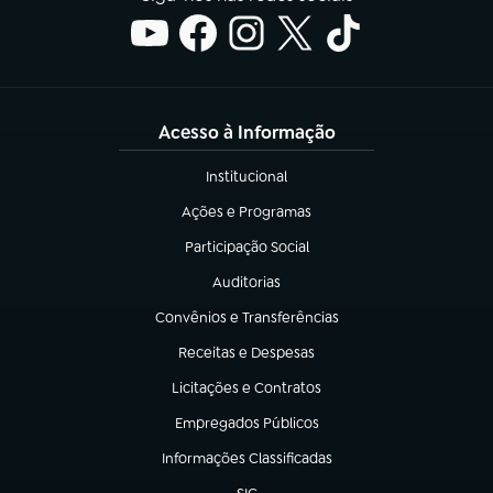
Acesso à Informação
Institucional
(abre em nova aba)
Ações e Programas
(abre em nova aba)
Participação Social
(abre em nova aba)
Auditorias
(abre em nova aba)
Convênios e Transferências
(abre em nova aba)
Receitas e Despesas
(abre em nova aba)
Licitações e Contratos
(abre em nova aba)
Empregados Públicos
(abre em nova aba)
Informações Classificadas
(abre em nova aba)