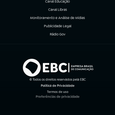
Canal Educação
(abre em nova aba)
Canal Libras
(abre em nova aba)
Monitoramento e Análise de Mídias
(abre em nova aba)
Publicidade Legal
(abre em nova aba)
Rádio Gov
(abre em nova aba)
© Todos os direitos reservados pela EBC
Política de Privacidade
(abre em nova aba)
Termos de uso
(abre em nova aba)
Preferências de privacidade