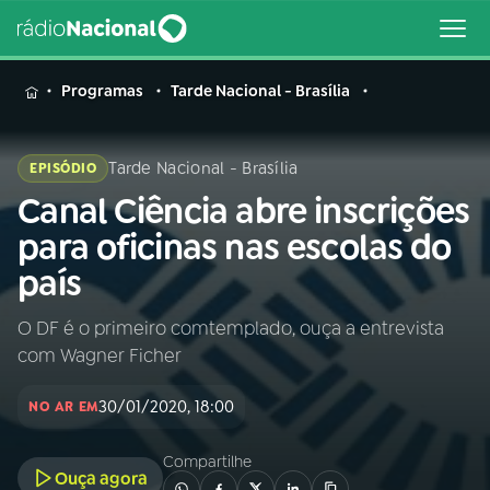
MENU
Programas
Tarde Nacional - Brasília
Tarde Nacional - Brasília
EPISÓDIO
Canal Ciência abre inscrições
Buscar
na
para oficinas nas escolas do
Rádio
Buscar
país
Nacional
O DF é o primeiro comtemplado, ouça a entrevista
AO VIVO
com Wagner Ficher
01
INÍCIO
30/01/2020, 18:00
NO AR EM
Compartilhe
02
A RÁDIO
Ouça agora