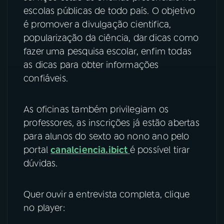
escolas públicas de todo país. O objetivo
YouTube
Facebook
é promover a divulgação cientifica,
popularização da ciência, dar dicas como
Instagram
X
fazer uma pesquisa escolar, enfim todas
as dicas para obter informações
TikTok
confiáveis.
As oficinas também privilegiam os
professores, as inscrições já estão abertas
para alunos do sexto ao nono ano pelo
portal
canalciencia.ibict
é possível tirar
dúvidas.
Quer ouvir a entrevista completa, clique
no player: