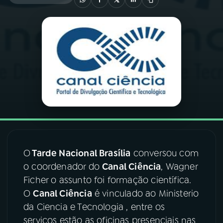
03
PROGRAMAÇÃO
04
PROGRAMAS
05
PODCASTS
06
VIDEOCASTS
O
Tarde Nacional Brasília
conversou com
07
ÚLTIMAS
o coordenador do
Canal Ciência
, Wagner
Ficher o assunto foi formação científica.
08
FESTIVAL DE MÚSICA
O
Canal Ciência
é vinculado ao Ministerio
da Ciencia e Tecnologia , entre os
serviços estão as oficinas presenciais nas
ACOMPANHE A RÁDIO NACIONAL